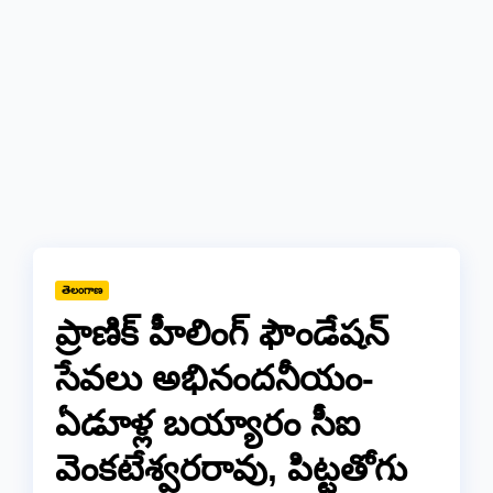
తెలంగాణ
ప్రాణిక్ హీలింగ్ ఫౌండేషన్
సేవలు అభినందనీయం-
ఏడూళ్ల బయ్యారం సీఐ
వెంకటేశ్వరరావు, పిట్టతోగు