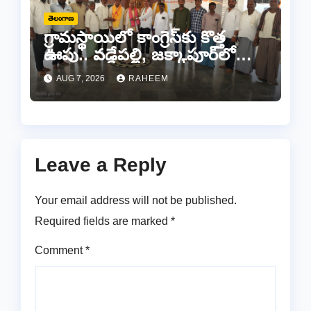
తెలంగాణ
గ్రామస్థాయిలో కాంగ్రెస్‌కు కొత్త
ఊపు.. వడ్డేపల్లి, జక్కాపూర్‌లో
నూతన కమిటీల ఏర్పాటు
AUG 7, 2026
RAHEEM
Leave a Reply
Your email address will not be published.
Required fields are marked
*
Comment
*