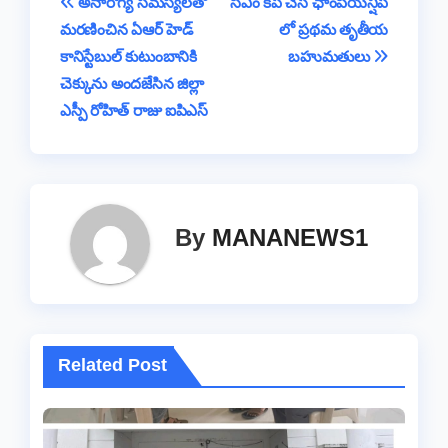
Post
అనారోగ్య సమస్యలతో
సీఎం కప్ చెస్ ఛాంపియన్షిప్
o
p
s
n
e
m
మరణించిన ఏఆర్ హెడ్
లో ప్రథమ తృతీయ
navigation
o
p
k
కానిస్టేబుల్ కుటుంబానికి
బహుమతులు
k
చెక్కును అందజేసిన జిల్లా
ఎస్పీ రోహిత్ రాజు ఐపిఎస్
By
MANANEWS1
Related Post