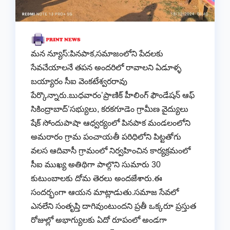
మన న్యూస్:పినపాక,సమాజంలోని పేదలకు
సేవచేయాలనే తపన అందరిలో రావాలని ఏడూళ్ళ
బయ్యారం సీఐ వెంకటేశ్వరరావు
పేర్కొన్నారు.బుధవారం’ప్రాణిక్ హీలింగ్ ఫౌండేషన్ ఆఫ్
సికింద్రాబాద్’సభ్యులు, కరకగూడెం గ్రామీణ వైద్యులు
షేక్ సోందుపాషా ఆధ్వర్యంలో పినపాక మండలంలోని
అమరారం గ్రామ పంచాయతీ పరిధిలోని పిట్టతోగు
వలస ఆదివాసీ గ్రామంలో నిర్వహించిన కార్యక్రమంలో
సీఐ ముఖ్య అతిథిగా పాల్గొని సుమారు 30
కుటుంబాలకు దోమ తెరలు అందజేశారు.ఈ
సందర్భంగా ఆయన మాట్లాడుతు.సమాజ సేవలో
ఎనలేని సంతృప్తి దాగివుంటుందని ప్రతీ ఒక్కరూ ప్రస్తుత
రోజుల్లో అభాగ్యులకు ఏదో రూపంలో అండగా