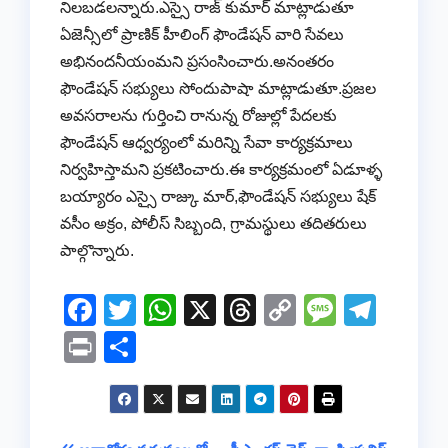
నిలబడలన్నారు.ఎస్సై రాజ్ కుమార్ మాట్లాడుతూ
ఏజెన్సీలో ప్రాణిక్ హీలింగ్ ఫౌండేషన్ వారి సేవలు
అభినందనీయంమని ప్రసంసించారు.అనంతరం
ఫౌండేషన్ సభ్యులు సోందుపాషా మాట్లాడుతూ.ప్రజల
అవసరాలను గుర్తించి రానున్న రోజుల్లో పేదలకు
ఫౌండేషన్ ఆధ్వర్యంలో మరిన్ని సేవా కార్యక్రమాలు
నిర్వహిస్తామని ప్రకటించారు.ఈ కార్యక్రమంలో ఏడూళ్ళ
బయ్యారం ఎస్సై రాజ్కు మార్,ఫౌండేషన్ సభ్యులు షేక్
వసీం అక్రం, పోలీస్ సిబ్బంది, గ్రామస్థులు తదితరులు
పాల్గొన్నారు.
F
T
W
X
T
C
M
T
a
wi
h
hr
o
e
el
Pr
S
c
tt
at
e
p
ss
e
in
h
e
er
s
a
y
a
gr
t
ar
b
A
d
Li
g
a
e