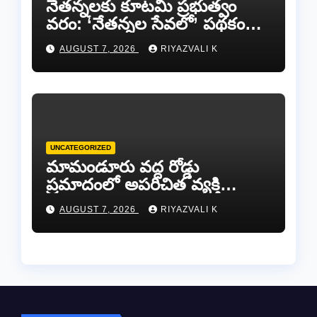
​నేతన్నలకు కూటమి ప్రభుత్వం
వరం: ‘నేతన్నల సేవలో’ పథకం
ద్వారా ఏటా ₹25,000 ఆర్థిక
AUGUST 7, 2026
RIYAZVALI K
సాయం!
UNCATEGORIZED
​మామండూరు వద్ద రోడ్డు
ప్రమాదంలో అపరిచిత వ్యక్తి
మృతి…సమాచారం తెలిస్తే
AUGUST 7, 2026
RIYAZVALI K
రేణిగుంట పోలీసులను
సంప్రదించండి.