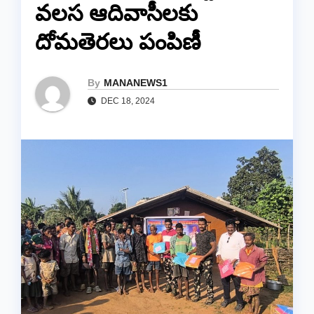
వలస ఆదివాసీలకు
దోమతెరలు పంపిణీ
By
MANANEWS1
DEC 18, 2024