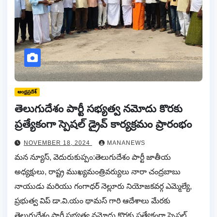
ఆంధ్రప్రదేశ్
తెలుగుదేశం పార్టీ సభ్యత్వ నమోదు కొరకు
ప్రత్యేకంగా స్పెషల్ డ్రైవ్ కార్యక్రమం ప్రారంభం
NOVEMBER 18, 2024
MANANEWS
మన న్యూస్, వెదురుకుప్పం:తెలుగుదేశం పార్టీ జాతీయ
అధ్యక్షులు, రాష్ట్ర ముఖ్యమంత్రివర్యులు నారా చంద్రబాబు
నాయుడు మరియు గంగాధర్ నెల్లూరు నియోజకవర్గ ఎమ్మెల్యే,
ప్రభుత్వ విప్ డా.వి.యం థామస్ గారి ఆదేశాలు మేరకు
తెలుగుదేశం పార్టీ సభ్యత్వ నమోదు కొరకు ప్రత్యేకంగా స్పెషల్…