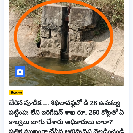
తెలంగాణ
చేరిన పూడిక…. శిథిలావస్థలో డి 28 ఉపకల్వ
పట్టింపు లేని ఇరిగేషన్ శాఖ రూ, 250 కోట్లతో ఏ
కాల్వలు బాగు చేశారు అధికారులు లారా?
పత్రిక ముఖంగా చేసిన అభివృద్ధిని వెల్లడించండి