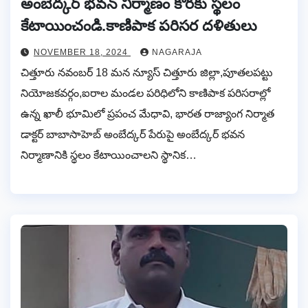
అంబేద్కర్ భవన్ నిర్మాణం కొరకు స్థలం
కేటాయించండి.కాణిపాక పరిసర దళితులు
NOVEMBER 18, 2024
NAGARAJA
చిత్తూరు నవంబర్ 18 మన న్యూస్ చిత్తూరు జిల్లా,పూతలపట్టు
నియోజకవర్గం,ఐరాల మండల పరిధిలోని కాణిపాక పరిసరాల్లో
ఉన్న ఖాలీ భూమిలో ప్రపంచ మేధావి, భారత రాజ్యాంగ నిర్మాత
డాక్టర్ బాబాసాహెబ్ అంబేద్కర్ పేరుపై అంబేద్కర్ భవన
నిర్మాణానికి స్థలం కేటాయించాలని స్థానిక…