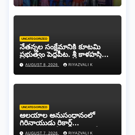
UNCATEGORIZED
నేతన్నల సంక్షేమానికి కూటమి
ప్రభుత్వం పెద్దపీట. శ్రీ కాళహస్తి
ఎమ్మెల్యే బొజ్జల వెంకట సుధీర్ రెడ్డి.
AUGUST 8, 2026
RIYAZVALI K
UNCATEGORIZED
ఆలయాల అనుసంధానంలో
గిరినాయుడు రికార్డ్
దారినేర్పరి..రోడ్డు నిర్మాణంతో పాటు
AUGUST 7, 2026
RIYAZVALI K