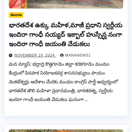
తెలంగాణ
భారతదేశ ఉక్కు మహిళ,మాజీ ప్రధాని స్వర్గీయ
ఇందిరా గాంధీ సయ్యద్ ఇక్బాల్ హుస్సేన్ఘ నంగా
ఇందిరా గాంధీ జయంతి వేడుకలు
NOVEMBER 19, 2024
MANANEWS1
మన న్యూస్: భద్రాద్రి కొత్తగూడెం జిల్లా కరకగూడెం మండల
కేంద్రంలో పినపాక నియోజకవర్గ శాసనసభ్యులు పాయం
వెంకటేశ్వర్లు ఆదేశాల మేరకు మండల కాంగ్రెస్ పార్టీ ఆధ్వర్యంలో
భారతదేశ తొలి మహిళా ప్రధానమంత్రి, భారతరత్న, స్వర్గీయ
ఇందిరా గాంధీ జయంతి వేడుకలు ఘనంగా…