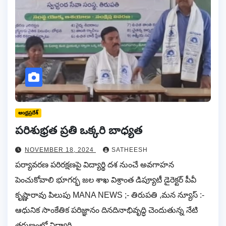
ఆంధ్రప్రదేశ్
పరిశుభ్రత ప్రతి ఒక్కరి బాధ్యత
NOVEMBER 18, 2024
SATHEESH
పర్యావరణ పరిరక్షణపై విద్యార్థి దశ నుంచే అవగాహన
పెంచుకోవాలి భూగర్భ జల శాఖ విశ్రాంత డిప్యూటీ డైరెక్టర్ పీవీ
కృష్ణారావు పిలుపు MANA NEWS ;- తిరుపతి ,మన న్యూస్ :-
ఆధునిక సాంకేతిక పరిజ్ఞానం దినదినాభివృద్ధి చెందుతున్న నేటి
తరుణంలో విద్యార్థి…