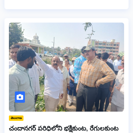
తెలంగాణ
చందానగర్‌ పరిధిలోని భక్షికుంట, రేగులకుంట