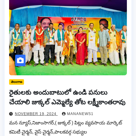
తెలంగాణ
రైతులకు అందుబాటులో ఉండి పనులు
చేయాలి జుక్కల్ ఎమ్మెల్యే తోట లక్ష్మీకాంతరావు
NOVEMBER 19, 2024
MANANEWS1
మన న్యూస్,నిజాంసాగర్,( జుక్కల్ ) పిట్లం వ్యవసాయ మార్కెట్
కమిటీ చైర్మన్, వైస్ చైర్మన్,పాలకవర్గ సభ్యుల