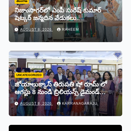
తెలంగాణ
నిజాంసాగర్‌లో ఎంపీ సురేష్ కుమార్
షెట్కర్ జన్మదిన వేడుకలు..
AUGUST 8, 2026
RAHEEM
UNCATEGORIZED
జోయాలుక్కాస్ తిరుపతి షో రూమ్ లో
ఆగస్టు 8 నుండి బ్రిలియన్స్ డైమండ్
జ్యాయలరీ షో..
AUGUST 8, 2026
KARRANAGARAJU