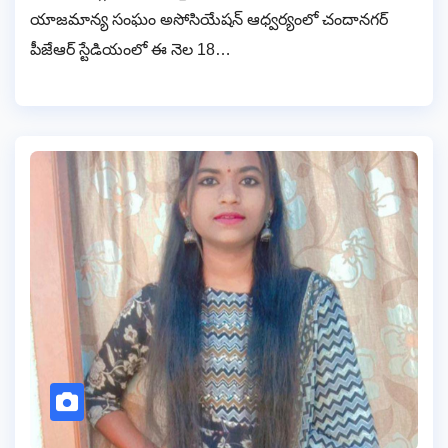
యాజమాన్య సంఘం అసోసియేషన్ ఆధ్వర్యంలో చందానగర్
పీజేఆర్ స్టేడియంలో ఈ నెల 18…