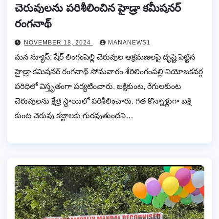
చెరువులను పరిశీలించిన హైడ్రా కమీషనర్
రంగనాథ్
NOVEMBER 18, 2024
MANANEWS1
మన న్యూస్: షేర్ లింగంపెల్లి చెరువుల ఆక్రమణలపై దృష్టి పెట్టిన
హైడ్రా కమిషనర్ రంగనాథ్ సోమవారం శేరిలింగంపల్లి నియోజకవర్గ
పరిధిలో విస్తృతంగా పర్యటించారు. బక్షికుంట, రేగులకుంట
చెరువులను క్షేత్ర స్థాయిలో పరిశీలించారు. గత కొన్నాళ్లుగా బక్షి
కుంట చెరువు కబ్జాలకు గురవుతుందని…