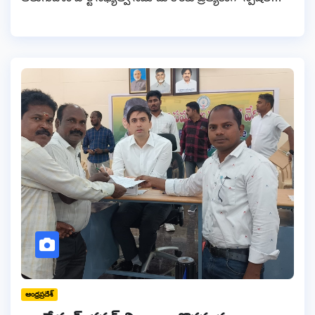
ఆంధ్రప్రదేశ్