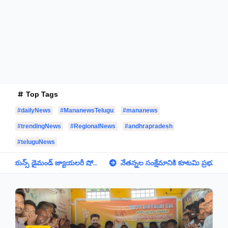
Top Tags
#dailyNews
#MananewsTelugu
#mananews
#trendingNews
#RegionalNews
#andhrapradesh
#teluguNews
రీ షో..
నేతన్నల సంక్షేమానికి కూటమి ప్రభుత్వం పెద్దపీట. శ్రీ కాళహస్తి ఎమ్మెల్య