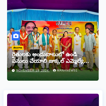
తెలంగాణ
రైతులకు అందుబాటులో ఉండి
పనులు చేయాలి జుక్కల్ ఎమ్మెల్యే
తోట లక్ష్మీకాంతరావు
NOVEMBER 19, 2024
MANANEWS1