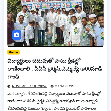
తెలంగాణ
విద్యార్థులు చదువుతో పాటు క్రీడల్లో
రాణించాలి : పీఏసీ చైర్మన్,ఎమ్మెల్యే అరికపూడి
గాంధీ
NOVEMBER 18, 2024
MANANEWS1
మన న్యూస్ : శేరిలింగంపల్లి విద్యార్థులు చదువుతో పాటు క్రీడల్లో
రాణించాలని పీఏసీ చైర్మన్,ఎమ్మెల్యే అరికపూడి గాంధీ అన్నారు
శేరిలింగంపల్లి మండల గుర్తింపు పొందిన ప్రయివేట్ పాఠశాలల