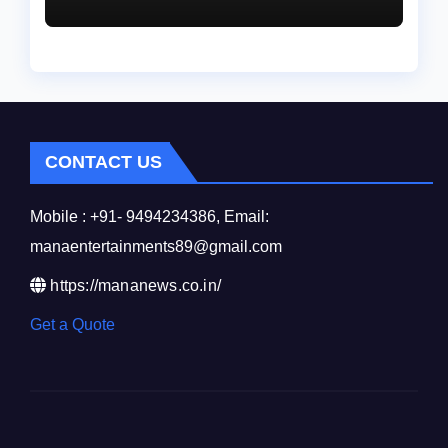
గోవుల సంరక్షణకు ప్రాణప్రతిష్ఠ!..
CONTACT US
Mobile : +91- 9494234386, Email:
manaentertainments89@gmail.com
https://mananews.co.in/
Get a Quote