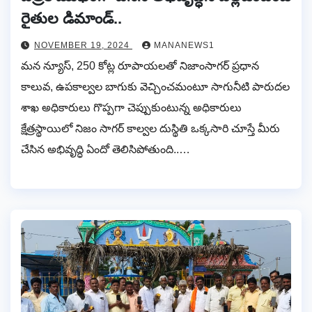
రైతుల డిమాండ్..
NOVEMBER 19, 2024
MANANEWS1
మన న్యూస్, 250 కోట్ల రూపాయలతో నిజాంసాగర్ ప్రధాన
కాలువ, ఉపకాల్వల బాగుకు వెచ్చించమంటూ సాగునీటి పారుదల
శాఖ అధికారులు గొప్పగా చెప్పుకుంటున్న అధికారులు
క్షేత్రస్థాయిలో నిజం సాగర్ కాల్వల దుస్థితి ఒక్కసారి చూస్తే మీరు
చేసిన అభివృద్ధి ఏందో తెలిసిపోతుంది..…