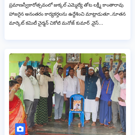
ప్రమాణస్వీకారోత్సవంలో జుక్కల్ ఎమ్మెల్యే తోట లక్ష్మీ కాంతారావు
హాజరైన అనంతరం కార్యకర్తలను ఉద్దేశించి మాట్లాడుతూ..నూతన
మార్కెట్ కమిటీ చైర్మన్ చికోటి మనోజ్ కుమార్ ,వైస్…