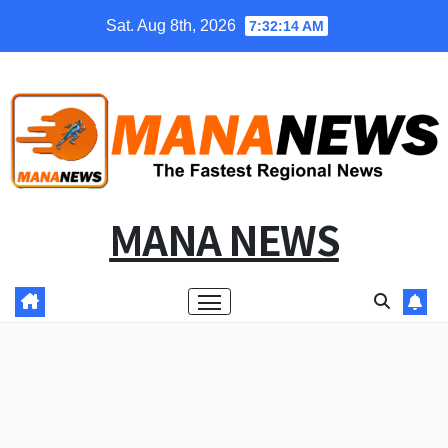
Skip
Sat. Aug 8th, 2026
7:32:15 AM
to
content
MANA NEWS