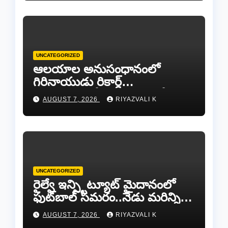
UNCATEGORIZED
ఆలయాల అనుసంధానంలో
గిరినాయుడు రికార్డ్
దారినేర్పరి..రోడ్డు నిర్మాణంతో పాటు
AUGUST 7, 2026
RIYAZVALI K
గోవుల సంరక్షణకు ప్రాణప్రతిష్ఠ!..
UNCATEGORIZED
రైల్వే ఇన్స్టిట్యూట్ మైదానంలో
ఫుట్‌బాల్ సమరం..నేడు మరిన్ని
జట్లు సిద్ధం!.
AUGUST 7, 2026
RIYAZVALI K