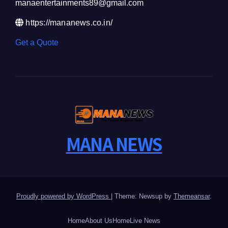
manaentertainments89@gmail.com
https://mananews.co.in/
Get a Quote
MANA NEWS
Proudly powered by WordPress
|
Theme: Newsup by
Themeansar
.
Home
About Us
Home
Live News