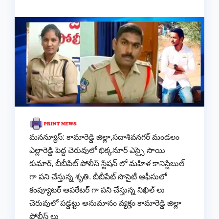
మనన్యూస్: కామారెడ్డి జిల్లా,సదాశివనగర్ మండలం
ఎల్లారెడ్డి పెద్ద చెరువులో భిక్కనూర్ ఎస్సై సాయి
కుమార్, బీబీపేట్ పోలీస్ స్టేషన్ లో మహిళ కానిస్టేబుల్
గా పని చేస్తున్న శృతి. బీబీపేట్ సొసైటీ ఆఫీసులో
కంప్యూటర్ ఆపరేటర్ గా పని చేస్తున్న నిఖిల్ లు
చెరువులో పడ్డట్టు అనుమానం వ్యక్తం కామారెడ్డి జిల్లా
పోలీస్ లు