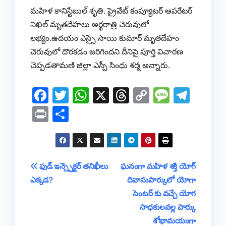
మహిళ కానిస్టేబుల్ శృతి. ప్రైవేట్ కంప్యూటర్ ఆపరేటర్
నిఖిల్ మృతదేహలు అర్థరాత్రి చెరువులో
లభ్యం.ఉదయం ఎస్సై సాయి కుమార్ మృతదేహం
చెరువులో దొరకడం జరిగిందని దీనిపై పూర్తి విచారణ
చెప్పడతామణి జిల్లా ఎస్పీ సింధు శర్మ అన్నారు.
F
T
W
X
T
C
M
T
a
wi
h
hr
o
e
el
Pr
S
c
tt
at
e
p
ss
e
in
h
e
er
s
a
y
a
gr
t
ar
b
A
d
Li
g
a
e
Post
ఫుడ్ ఇన్స్పెక్టర్ తనిఖీలు
ఘనంగా మహిళ శక్తి యోగ్
o
p
s
n
e
m
ఎక్కడ?
దివాసుపార్కులో యోగా
navigation
o
p
k
సెంటర్ కు వచ్చే యోగ
k
సాధకులవల్ల పార్కు
శోభామయంగా