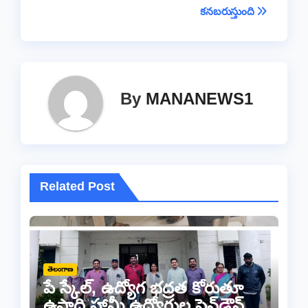
కనబరుస్తుంది
By
MANANEWS1
Related Post
తెలంగాణ
పే స్కేల్, ఉద్యోగ భద్రత కోరుతూ
ఉపాధి హామీ ఉద్యోగుల పెన్‌డౌన్