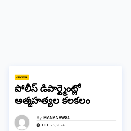
తెలంగాణ
పోలీస్ డిపార్ట్మెంట్లో
ఆత్మహత్యల కలకలం
By
MANANEWS1
DEC 26, 2024