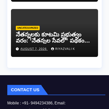
UNCATEGORIZED
​నేతన్నలకు కూటమి ప్రభుత్వం
వరం: ‘నేతన్నల సేవలో’ పథకం
ద్వారా ఏటా ₹25,000 ఆర్థిక
AUGUST 7, 2026
RIYAZVALI K
సాయం!
CONTACT US
Mobile : +91- 9494234386, Email: