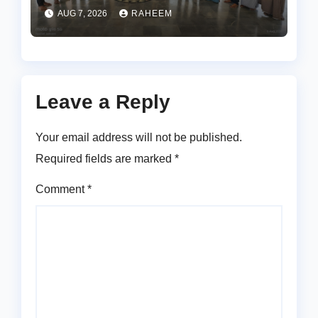
నూతన కమిటీల ఏర్పాటు
AUG 7, 2026
RAHEEM
Leave a Reply
Your email address will not be published.
Required fields are marked
*
Comment
*