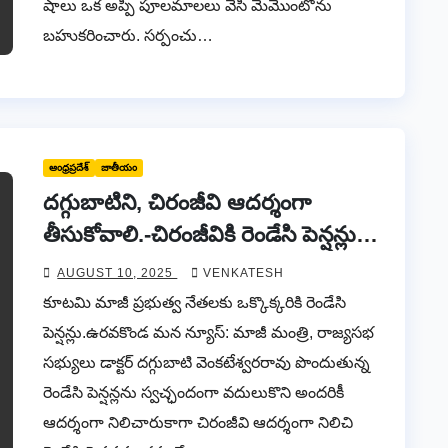
షాలు ఒక అప్పి పూలమాలలు వేసి మెమొంటోను
బహుకరించారు. సర్పంచు…
ఆంధ్రప్రదేశ్
జాతీయం
దగ్గుబాటిని, చిరంజీవి ఆదర్శంగా
తీసుకోవాలి.-చిరంజీవికి రెండేసి పెన్షన్లు
అవసరమా!
AUGUST 10, 2025
VENKATESH
కూటమి మాజీ ప్రభుత్వ నేతలకు ఒక్కొక్కరికి రెండేసి
పెన్షన్లు.ఉరవకొండ మన న్యూస్: మాజీ మంత్రి, రాజ్యసభ
సభ్యులు డాక్టర్ దగ్గుబాటి వెంకటేశ్వరరావు పొందుతున్న
రెండేసి పెన్షన్లను స్వచ్ఛందంగా వదులుకొని అందరికీ
ఆదర్శంగా నిలిచారుకాగా చిరంజీవి ఆదర్శంగా నిలిచి