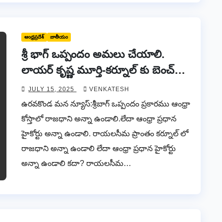
ఆంధ్రప్రదేశ్
జాతీయం
శ్రీ భాగ్ ఒప్పందం అమలు చేయాలి.
లాయర్ కృష్ణ మూర్తి-కర్నూల్ కు బెంచ్
కాదు కదా? స్టూల్ కూడా రాలేదు.
JULY 15, 2025
VENKATESH
ఉరవకొండ మన న్యూస్:శ్రీబాగ్ ఒప్పందం ప్రకారము ఆంధ్రా
కోస్తాలో రాజధాని అన్నా ఉండాలి.లేదా ఆంధ్రా ప్రధాన
హైకోర్టు అన్నా ఉండాలి. రాయలసీమ ప్రాంతం కర్నూల్ లో
రాజధాని అన్నా ఉండాలి లేదా ఆంధ్రా ప్రధాన హైకోర్టు
అన్నా ఉండాలి కదా? రాయలసీమ…