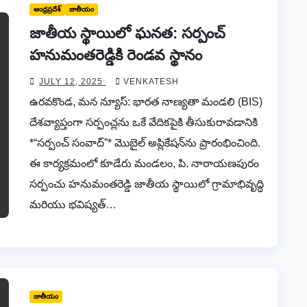
ఆంధ్రప్రదేశ్
జాతీయం
జాతీయ స్థాయిలో ఘనత: సర్పంచ్
హనుమంతరెడ్డికి రెండవ స్థానం
JULY 12, 2025
VENKATESH
ఉరవకొండ, మన న్యూస్: భారత నాణ్యతా మండలి (BIS)
దేశవ్యాప్తంగా సర్పంచ్లను ఒకే వేదికపైకి తీసుకురావడానికి
*“సర్పంచ్ సంవాద్”* మొబైల్ అప్లికేషన్‌ను ప్రారంభించింది.
ఈ కార్యక్రమంలో కూడేరు మండలం, పి. నారాయణపురం
సర్పంచు హనుమంతరెడ్డి జాతీయ స్థాయిలో గ్రామాభివృద్ధి
మరియు భవిష్యత్…
జాతీయం