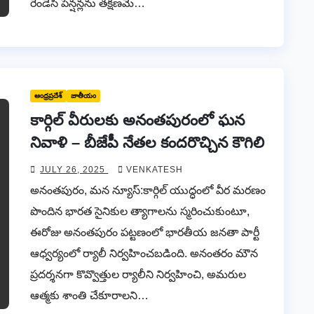
రెండేసి పెన్షన్లను తక్షణమే…
ఆంధ్రప్రదేశ్
జాతీయం
కార్గిల్ వీరులకు అనంతపురంలో ఘన
నివాళి – బీజేపీ నేతల కందరొచ్చిన కౌగిలి
JULY 26, 2025
VENKATESH
అనంతపురం, మన న్యూస్:కార్గిల్ యుద్ధంలో వీర మరణం
పొందిన భారత సైనికుల త్యాగాలను స్మరించుకుంటూ,
ఈరోజు అనంతపురం పట్టణంలో భారతీయ జనతా పార్టీ
ఆధ్వర్యంలో ర్యాలీ నిర్వహించబడింది. అనంతరం మౌన
ప్రదర్శనగా కొవ్వొత్తుల ర్యాలీని నిర్వహించి, అమరుల
ఆత్మకు శాంతి చేకూరాలని…