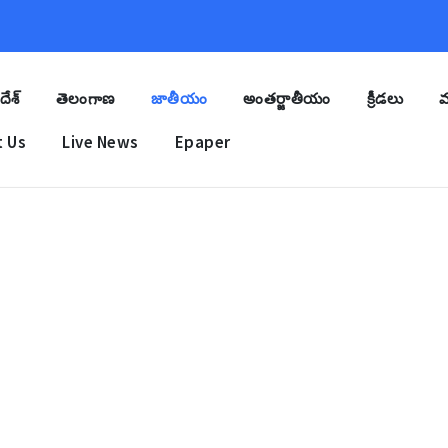
దేశ్
తెలంగాణ
జాతీయం
అంతర్జాతీయం
క్రీడలు
మ
 Us
Live News
Epaper