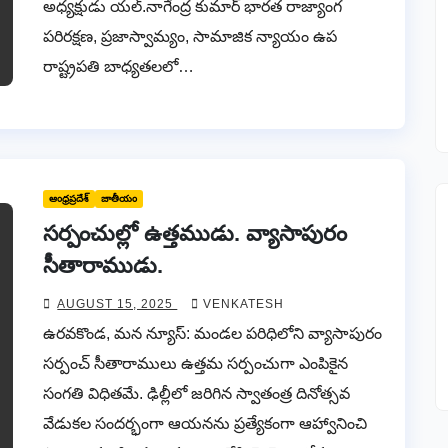
అధ్యక్షుడు యల్.నాగేంద్ర కుమార్ భారత రాజ్యాంగ
పరిరక్షణ, ప్రజాస్వామ్యం, సామాజిక న్యాయం ఉప
రాష్ట్రపతి బాధ్యతలలో…
ఆంధ్రప్రదేశ్
జాతీయం
సర్పంచుల్లో ఉత్తముడు. వ్యాసాపురం
సీతారాముడు.
AUGUST 15, 2025
VENKATESH
ఉరవకొండ, మన న్యూస్: మండల పరిధిలోని వ్యాసాపురం
సర్పంచ్ సీతారాములు ఉత్తమ సర్పంచుగా ఎంపికైన
సంగతి విధితమే. ఢిల్లీలో జరిగిన స్వాతంత్ర దినోత్సవ
వేడుకల సందర్భంగా ఆయనను ప్రత్యేకంగా ఆహ్వానించి