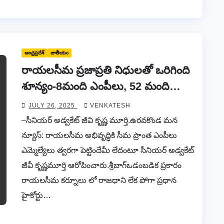
ఆంధ్రప్రదేశ్
జాతీయం
రాయలసీమ ప్రజాప్రతి నిధులతో ఒరిగింది
శూన్యం-8మంది ఎంపీలు, 52 మంది
ఎం.ఎల్.ఏలు.ఉన్నా ఫలితం లేదు.
JULY 26, 2025
VENKATESH
–సీనియర్ అడ్వకేట్ జీవి కృష్ణ మూర్తి.ఉరవకొండ మన
న్యూస్: రాయలసీమ అభివృద్ధికి సీమ ప్రాంత ఎంపీలు
ఎమ్మెల్యేలు త్వరగా పెట్టిందేమీ లేదంటూ సీనియర్ అడ్వకేట్
జీవీ కృష్ణమూర్తి ఆరోపించారు.శ్రీబాగ్ఒడంబడిక ప్రకారం
రాయలసీమ కర్నూలు లో రాజధాని లేక పోగా ప్రధాన
హైకోర్టు…