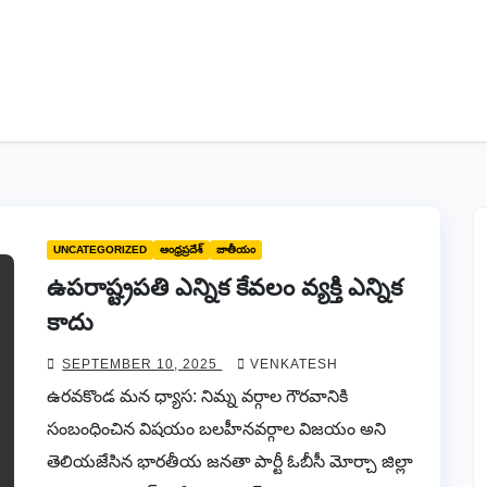
UNCATEGORIZED
ఆంధ్రప్రదేశ్
జాతీయం
ఉపరాష్ట్రపతి ఎన్నిక కేవలం వ్యక్తి ఎన్నిక
కాదు
SEPTEMBER 10, 2025
VENKATESH
ఉరవకొండ మన ధ్యాస: నిమ్న వర్గాల గౌరవానికి
సంబంధించిన విషయం బలహీనవర్గాల విజయం అని
తెలియజేసిన భారతీయ జనతా పార్టీ ఓబీసీ మోర్చా జిల్లా