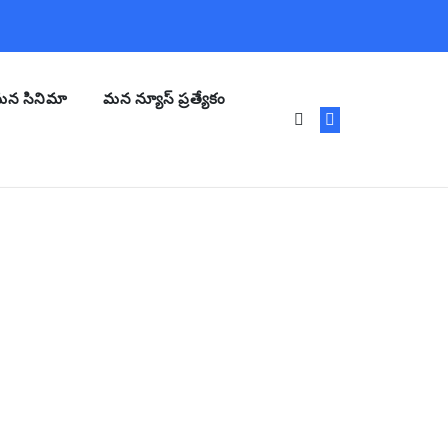
న సినిమా
మన న్యూస్ ప్రత్యేకం