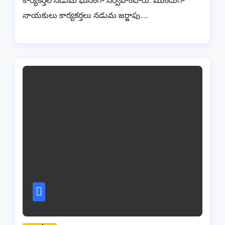
కార్యకర్తల నడుమ ఘనంగా నిర్వహించారు. ముందుగా
నాయకులు కార్యకర్తలు నడుమ జర్జాపు…