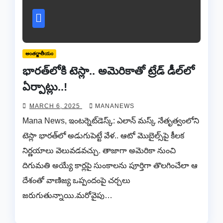
అంతర్జాతీయం
భారత్‌లోకి టెస్లా.. అమెరికాతో ట్రేడ్‌ డీల్‌లో
ఏర్పాట్లు..!
MARCH 6, 2025
MANANEWS
Mana News, ఇంటర్నెట్‌డెస్క్‌: ఎలాన్‌ మస్క్‌ నేతృత్వంలోని
టెస్లా భారత్‌లో అడుగుపెట్టే వేళ.. ఆటో మొబైల్స్‌పై కీలక
నిర్ణయాలు వెలువడవచ్చు. తాజాగా అమెరికా నుంచి
దిగుమతి అయ్యే కార్లపై సుంకాలను పూర్తిగా తొలగించేలా ఆ
దేశంతో వాణిజ్య ఒప్పందంపై చర్చలు
జరుగుతున్నాయి.మరోవైపు…