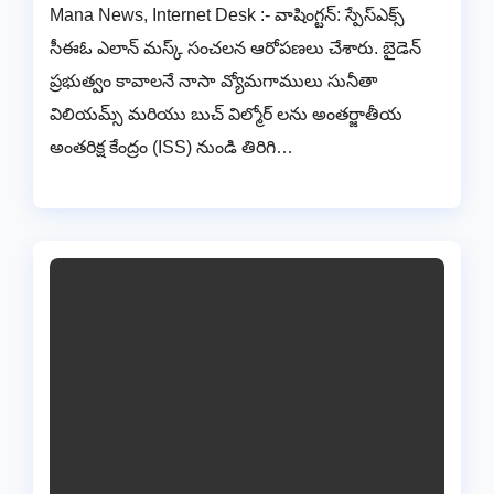
Mana News, Internet Desk :- వాషింగ్టన్: స్పేస్‌ఎక్స్
సీఈఓ ఎలాన్ మస్క్ సంచలన ఆరోపణలు చేశారు. బైడెన్
ప్రభుత్వం కావాలనే నాసా వ్యోమగాములు సునీతా
విలియమ్స్ మరియు బుచ్ విల్మోర్ లను అంతర్జాతీయ
అంతరిక్ష కేంద్రం (ISS) నుండి తిరిగి…