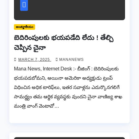
అంతర్జాతీయం
బెదిరింపులకు భయపడేది లేదు ! తేల్చి
చెప్పిన చైనా
MARCH 7, 2025
MANANEWS
Mana News, Internet Desk :- బీజింగ్‌ : బెదిరింపులకు
భయపడబోమని, అయినా అమెరికా అధ్యక్షుడు ట్రంప్‌
విధించిన అధిక టారిఫ్‌లు, ఇతర సవాళ్లను ఎదుర్కొనగలిగే
సామర్ధ్యం తమ ఆర్థిక వ్యవస్థకు వుందని చైనా వాణిజ్య శాఖ
మంత్రి వాంగ్‌ వెంటావో…