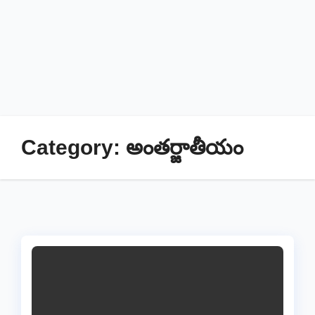
Category:
అంతర్జాతీయం