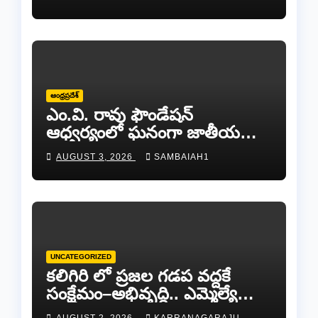
ఆంధ్రప్రదేశ్
ఎం.వి. రావు ఫౌండేషన్
ఆధ్వర్యంలో ఘనంగా జాతీయ
స్వాతంత్ర సమరయోధుల
AUGUST 3, 2026
SAMBAIAH1
పురస్కారాలు ప్రధానోత్సవం
వేడుకలు
UNCATEGORIZED
కలిగిరి లో ప్రజల గడప వద్దకే
సంక్షేమం–అభివృద్ధి.. ఎమ్మెల్యే
కాకర్ల.
AUGUST 2, 2026
KARRANAGARAJU