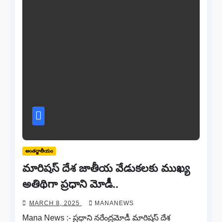
అంతర్జాతీయం
మారిషస్ దేశ జాతీయ వేడుకలకు ముఖ్య
అతిథిగా ప్రధాని మోడీ..
MARCH 8, 2025
MANANEWS
Mana News :- ప్రధాని నరేంద్రమోడీ మారిషస్ దేశ