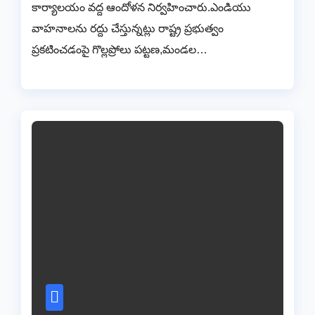
కార్యాలయం వద్ద ఆందోళన నిర్వహించారు.ఎండియు
వాహనాలను రద్దు చేస్తున్నట్లు రాష్ట్ర ప్రభుత్వం
ప్రకటించడంపై గొల్లప్రోలు పట్టణ,మండల…