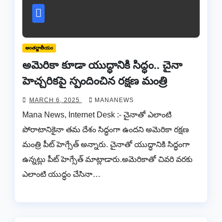
అంతర్జాతీయం
అమెరికా కూడా యుద్ధానికి సిద్ధం.. చైనా
హెచ్చరికపై స్పందించిన రక్షణ మంత్రి
MARCH 6, 2025
MANANEWS
Mana News, Internet Desk :- చైనాతో ఎలాంటి
పోరాటానికైనా తమ దేశం సిద్ధంగా ఉందని అమెరికా రక్షణ
మంత్రి పీట్ హెగ్సేత్ అన్నారు. చైనాతో యుద్ధానికి సిద్ధంగా
ఉన్నట్లు పీట్ హెగ్సేత్ మాట్లాడారు.అమెరికాతో చివరి వరకు
ఎలాంటి యుద్ధం చేసినా…