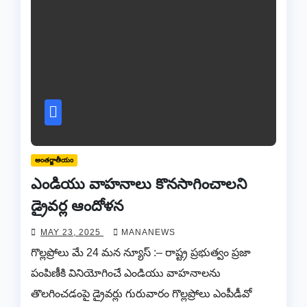
అంతర్జాతీయం
ఎండియు వాహనాలు కొనసాగించాలని
డ్రైవర్ల ఆందోళన
MAY 23, 2025
MANANEWS
గొల్లప్రోలు మే 24 మన న్యూస్ :– రాష్ట్ర ప్రభుత్వం ప్రజా
పంపిణీకి వినియోగించే ఎండియు వాహనాలను
తొలగించడంపై డ్రైవర్లు గురువారం గొల్లప్రోలు ఎంపీడీవో