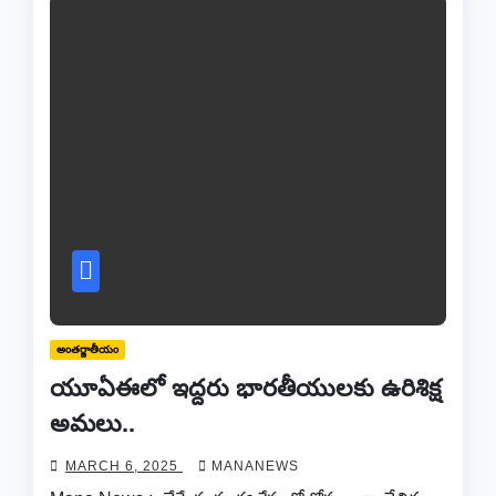
అంతర్జాతీయం
యూఏఈలో ఇద్దరు భారతీయులకు ఉరిశిక్ష
అమలు..
MARCH 6, 2025
MANANEWS