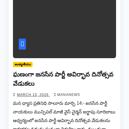
అంతర్జాతీయం
ఘణంగా జనసేన పార్టీ ఆవిర్భావ దినోత్సవ
వేడుకలు
MARCH 15, 2026
MANANEWS
మన ధ్యాస ప్రతినిధి సాలూరు మార్చి 14:- జనసేన పార్టీ
నాయకులు మున్సిపల్ మాజీ వైస్ చైర్మన్ జర్జాపు సూరిబాబు
ఆధ్వర్యంలో జనసేన పార్టీ ఆవిర్భావ దినోత్సవ వేడుకలను