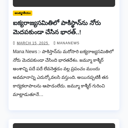
అంతర్జాతీయం
ఐక్యరాజ్యసమితిలో పాకిస్థాన్‌ను నోరు
మెదపకుండా చేసిన భారత్..!
MARCH 15, 2025
MANANEWS
Mana News :- పాకిస్తాన్‌ను మరోసారి ఐక్యరాజ్యసమితిలో
నోరు మెదపకుండా చేసింది భారతదేశం. జమ్మూ కాశ్మీర్
అంశాన్ని పదే పదే లేవనెత్తడం వల్ల ప్రపంచం ముందు
అవమానాన్ని ఎదుర్కోవలసి వస్తుంది. అయినప్పటికీ తన
కార్యకలాపాలను ఆపాడంలేదు. జమ్మూ కాశ్మీర్ గురించి
మాట్లాడుతూనే…