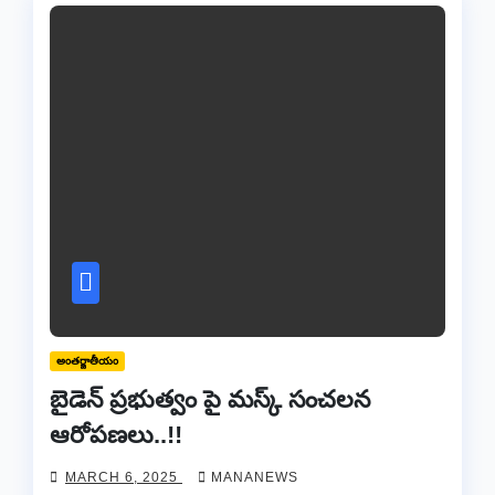
అంతర్జాతీయం
బైడెన్ ప్రభుత్వం పై మస్క్ సంచలన
ఆరోపణలు..!!
MARCH 6, 2025
MANANEWS