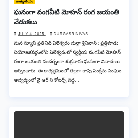
అంతర్జాతీయం
ఘనంగా వంగవీటి మోహన్ రంగ జయంతి
వేడుకలు
JULY 4, 2025
DURGASRINIVAS
మన న్యూస్ ప్రతినిథి ఏలేశ్వరం దుర్గా శ్రీనివాస్ : ప్రత్తిపాడు
నియోజకవర్గంలోని ఏలేశ్వరంలో స్వర్గీయ వంగవీటి మోహన్
రంగా జయంతి సందర్భంగా శుక్రవారం ఘనంగా నివాళులు
అర్పించారు. ఈ కార్యక్రమంలో తెల్లగా కాపు సంక్షేమ సంఘం
ఆధ్వర్యంలో వై.ఆర్.సి కోటర్స్ వద్ద…