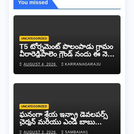
You missed
UNCATEGORIZED
T5 టోర్నమెంట్ పొలంపాడు గ్రామం
వీరారెడ్డిపాలెం గ్రౌండ్ నందు ఈ నెల
14,15,16,తేదీలలో ఘనంగా
AUGUST 4, 2026
KARRANAGARAJU
నిర్వహించబడును.
UNCATEGORIZED
ఘనంగా శ్రేయ ఇన్ఫ్రా డెవలపర్స్
చైర్మన్ మరియు ఎండి బాబు
ఆగస్టస్ జన్మదిన వేడుకలు
AUGUST 3, 2026
SAMBAIAH1