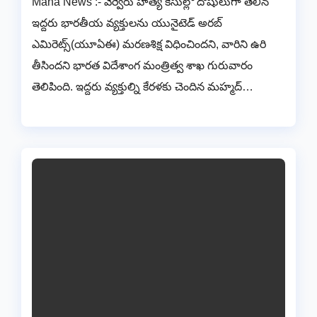
Mana News :- వేర్వేరు హత్య కేసుల్లో దోషులుగా తేలిన
ఇద్దరు భారతీయ వ్యక్తులను యునైటెడ్ అరబ్
ఎమిరెట్స్(యూఏఈ) మరణశిక్ష విధించిందని, వారిని ఉరి
తీసిందని భారత విదేశాంగ మంత్రిత్వ శాఖ గురువారం
తెలిపింది. ఇద్దరు వ్యక్తుల్ని కేరళకు చెందిన మహ్మద్…