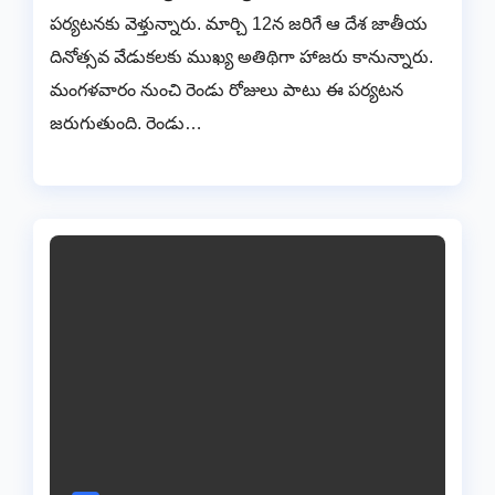
పర్యటనకు వెళ్తున్నారు. మార్చి 12న జరిగే ఆ దేశ జాతీయ
దినోత్సవ వేడుకలకు ముఖ్య అతిథిగా హాజరు కానున్నారు.
మంగళవారం నుంచి రెండు రోజులు పాటు ఈ పర్యటన
జరుగుతుంది. రెండు…