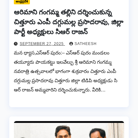
ఆంధ్రప్రదేశ్
ఆరిమాని గంగమ్మ తల్లిని దర్శించుకున్న
చిత్తూరు ఎంపీ దగ్గుమల్ల ప్రసాదరావు, జిల్లా
పార్టీ అధ్యక్షులు సిఆర్ రాజన్
SEPTEMBER 27, 2025
SATHEESH
మన ధ్యాస,ఎస్ఆర్ పురం:– ఎస్ఆర్ పురం మండలం
తయ్యూరు పాయకట్టు ఇలవేల్పు శ్రీ ఆరిమాని గంగమ్మ
నవరాత్రి ఉత్సవాలలో భాగంగా శుక్రవారం చిత్తూరు ఎంపీ
దగ్గుమల్ల ప్రసాదరావు చిత్తూరు జిల్లా టిడిపి అధ్యక్షుడు సి
ఆర్ రాజన్ అమ్మవారిని దర్శించుకున్నారు. వీరికి…