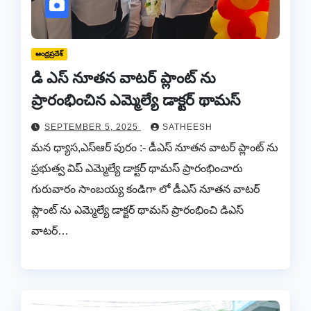
ఆంధ్రప్రదేశ్
డి ఎస్ నూతన వాటర్ ప్లాంట్ ను
ప్రారంభించిన ఎమ్మెల్యే డాక్టర్ థామస్
SEPTEMBER 5, 2025
SATHEESH
మన ధ్యాస,ఎస్ఆర్ పురం :- డీఎస్ నూతన వాటర్ ప్లాంట్ ను
ప్రభుత్వ విప్ ఎమ్మెల్యే డాక్టర్ థామస్ ప్రారంభించారు
గురువారం సాంబయ్య కండిగా లో డీఎస్ నూతన వాటర్
ప్లాంట్ ను ఎమ్మెల్యే డాక్టర్ థామస్ ప్రారంభించి డిఎస్
వాటర్…