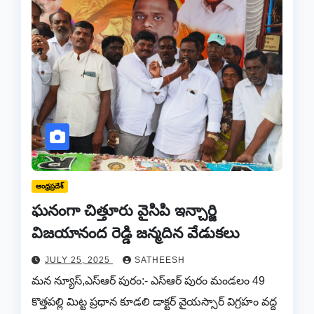
ఆంధ్రప్రదేశ్
ఘనంగా చిత్తూరు వైసిపి ఇన్చార్జి
విజయానంద రెడ్డి జన్మదిన వేడుకలు
JULY 25, 2025
SATHEESH
మన న్యూస్,ఎస్ఆర్ పురం:- ఎస్ఆర్ పురం మండలం 49
కొత్తపల్లి మిట్ట ప్రధాన కూడలి డాక్టర్ వైయస్సార్ విగ్రహం వద్ద