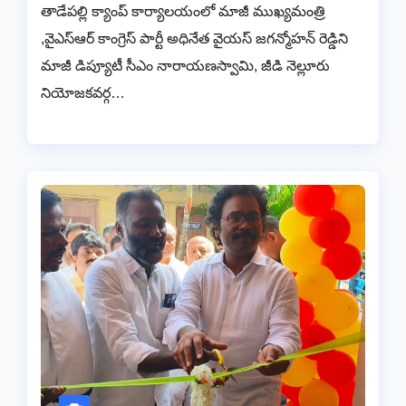
తాడేపల్లి క్యాంప్ కార్యాలయంలో మాజీ ముఖ్యమంత్రి
,వైఎస్ఆర్ కాంగ్రెస్ పార్టీ అధినేత వైయస్ జగన్మోహన్ రెడ్డిని
మాజీ డిప్యూటీ సీఎం నారాయణస్వామి, జీడి నెల్లూరు
నియోజకవర్గ…