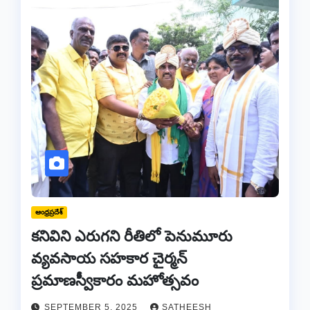
ఆంధ్రప్రదేశ్
కనివిని ఎరుగని రీతిలో పెనుమూరు
వ్యవసాయ సహకార చైర్మన్
ప్రమాణస్వీకారం మహోత్సవం
SEPTEMBER 5, 2025
SATHEESH