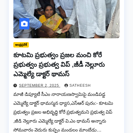
ఆంధ్రప్రదేశ్
కూటమి ప్రభుత్వం ప్రజల మంచి కోరే
ప్రభుత్వం ప్రభుత్వ విప్ ,జీడీ నెల్లూరు
ఎమ్మెల్యే డాక్టర్ థామస్
SEPTEMBER 2, 2025
SATHEESH
మాజీ డిప్యూటీ సీఎం నారాయణస్వామిపై మండిపడ్డ
ఎమ్మెల్యే డాక్టర్ థామస్మన ధ్యాస,ఎస్ఆర్ పురం:- కూటమి
ప్రభుత్వం ప్రజల అభివృద్ధి కోరే ప్రభుత్వమని ప్రభుత్వ విప్
,జీడి నెల్లూరు ఎమ్మెల్యే డాక్టర్ వి.ఎం థామస్ అన్నారు
సోమవారం వెదురు కుప్పం మండలం మాంబేడు…