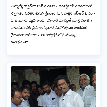
ఎమ్మెల్యే డాక్టర్ థామస్ గురజాల ,జగన్మోహన్ గజమాలతో
స్వాగతం పలికిన టిడిపి శ్రేణులు మన ధ్యాస,ఎస్ఆర్ పురం:-
పెనుమూరు వ్యవసాయ సహకార మార్కెట్ యార్డ్ నూతన
పాలకమండలి ప్రమాణ స్వీకార మహోత్సవం అంగరంగ
వైభవంగా జరిగాయి. ఈ కార్యక్రమానికి ముఖ్య
అతిథులుగా…