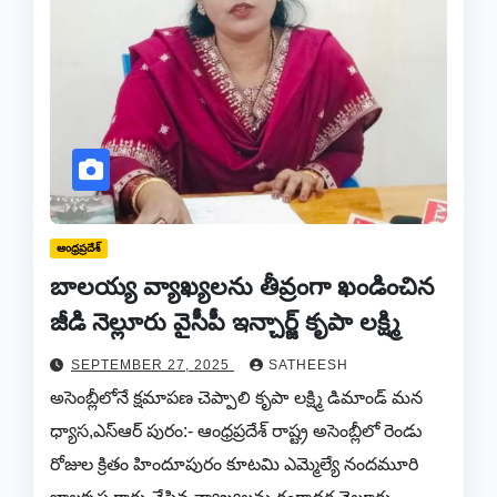
ఆంధ్రప్రదేశ్
బాలయ్య వ్యాఖ్యలను తీవ్రంగా ఖండించిన
జీడి నెల్లూరు వైసీపీ ఇన్చార్జ్ కృపా లక్ష్మి
SEPTEMBER 27, 2025
SATHEESH
అసెంబ్లీలోనే క్షమాపణ చెప్పాలి కృపా లక్ష్మి డిమాండ్ మన
ధ్యాస,ఎస్ఆర్ పురం:- ఆంధ్రప్రదేశ్ రాష్ట్ర అసెంబ్లీలో రెండు
రోజుల క్రితం హిందూపురం కూటమి ఎమ్మెల్యే నందమూరి