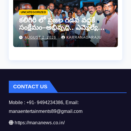
UNCATEGORIZED
కలిగిరి లో ప్రజల గడప వద్దకే
సంక్షేమం–అభివృద్ధి.. ఎమ్మెల్యే
కాకర్ల.
AUGUST 2, 2026
KARRANAGARAJU
CONTACT US
Mobile : +91- 9494234386, Email:
manaentertainments89@gmail.com
https://mananews.co.in/