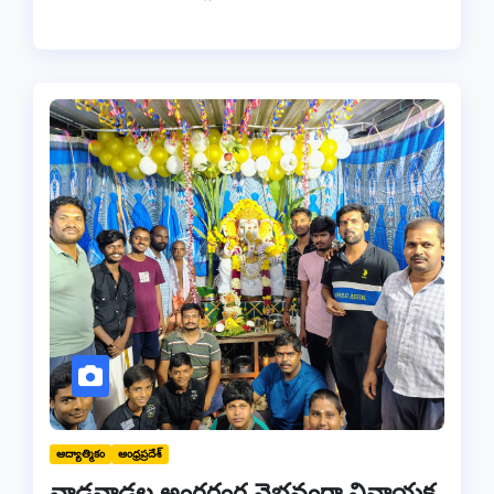
ఆద్యాత్మికం
ఆంధ్రప్రదేశ్
వాడవాడల అంగరంగ వైభవంగా వినాయక