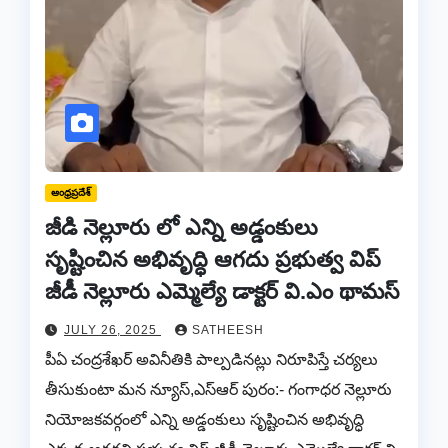
ఆంధ్రప్రదేశ్
జీడి నెల్లూరు లో ఎన్ని అడ్డంకులు
సృష్టించిన అభివృద్ధి ఆగదు ప్రభుత్వ విప్
జీడీ నెల్లూరు ఎమ్మెల్యే డాక్టర్ వి.ఎం థామస్
JULY 26, 2025
SATHEESH
పీఏ చంద్రశేఖర్ అవినీతికి పాల్పడినట్లు నిరూపిస్తే చర్యలు
తీసుకుంటా మన న్యూస్,ఎస్ఆర్ పురం:- గంగాధర నెల్లూరు
నియోజకవర్గంలో ఎన్ని అడ్డంకులు సృష్టించిన అభివృద్ధి