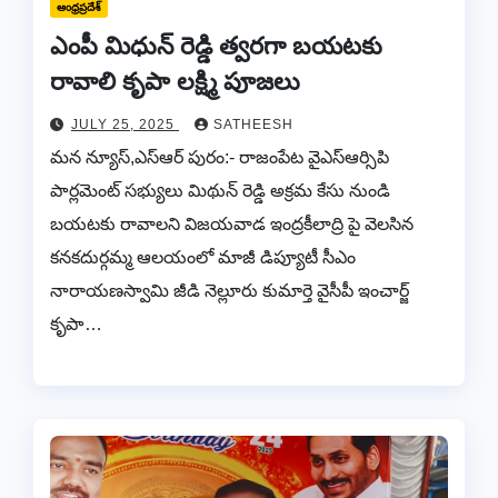
ఆంధ్రప్రదేశ్
ఎంపీ మిధున్ రెడ్డి త్వరగా బయటకు
రావాలి కృపా లక్ష్మి పూజలు
JULY 25, 2025
SATHEESH
మన న్యూస్,ఎస్ఆర్ పురం:- రాజంపేట వైఎస్ఆర్సిపి
పార్లమెంట్ సభ్యులు మిథున్ రెడ్డి అక్రమ కేసు నుండి
బయటకు రావాలని విజయవాడ ఇంద్రకీలాద్రి పై వెలసిన
కనకదుర్గమ్మ ఆలయంలో మాజీ డిప్యూటీ సీఎం
నారాయణస్వామి జీడి నెల్లూరు కుమార్తె వైసీపీ ఇంచార్జ్
కృపా…