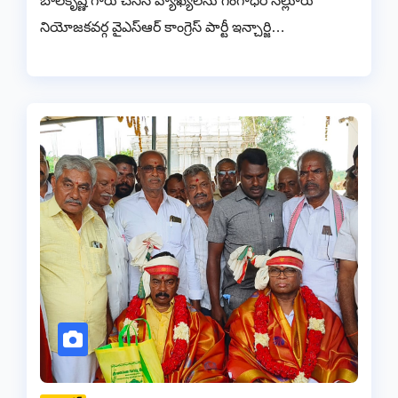
బాలకృష్ణ గారు చేసిన వ్యాఖ్యలను గంగాధర నెల్లూరు
నియోజకవర్గ వైఎస్ఆర్ కాంగ్రెస్ పార్టీ ఇన్చార్జి…