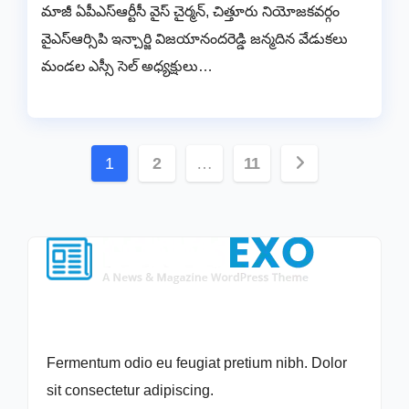
మాజీ ఏపీఎస్ఆర్టీసీ వైస్ చైర్మన్, చిత్తూరు నియోజకవర్గం
వైఎస్ఆర్సిపి ఇన్చార్జి విజయానందరెడ్డి జన్మదిన వేడుకలు
మండల ఎస్సీ సెల్ అధ్యక్షులు…
Posts
1
2
…
11
pagination
Fermentum odio eu feugiat pretium nibh. Dolor
sit consectetur adipiscing.