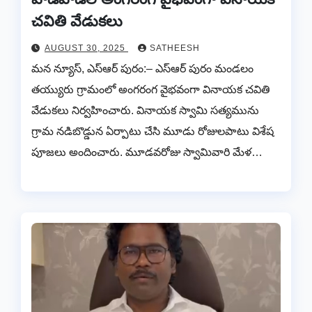
చవితి వేడుకలు
AUGUST 30, 2025
SATHEESH
మన న్యూస్, ఎస్ఆర్ పురం:– ఎస్ఆర్ పురం మండలం
తయ్యురు గ్రామంలో అంగరంగ వైభవంగా వినాయక చవితి
వేడుకలు నిర్వహించారు. వినాయక స్వామి సత్యమును
గ్రామ నడిబొడ్డున ఏర్పాటు చేసి మూడు రోజులపాటు విశేష
పూజలు అందించారు. మూడవరోజు స్వామివారి మేళ…