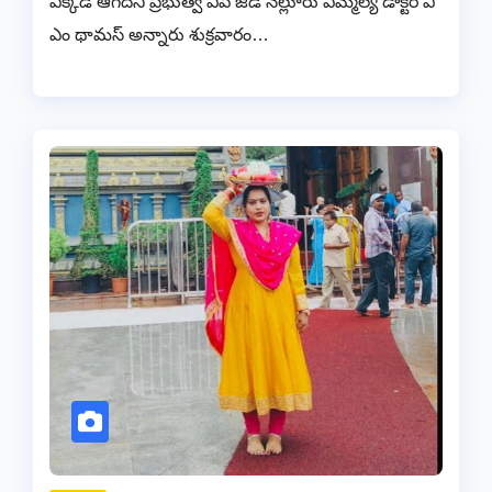
ఎక్కడ ఆగదని ప్రభుత్వ విప్ జీడీ నెల్లూరు ఎమ్మెల్యే డాక్టర్ వి
ఎం థామస్ అన్నారు శుక్రవారం…