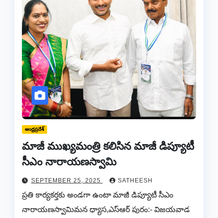
ఆంధ్రప్రదేశ్
మాజీ ముఖ్యమంత్రి కలిసిన మాజీ డిప్యూటీ
సీఎం నారాయణస్వామి
SEPTEMBER 25, 2025
SATHEESH
ప్రతి కార్యకర్తకు అండగా ఉంటా మాజీ డిప్యూటీ సీఎం
నారాయణస్వామిమన ధ్యాస,ఎస్ఆర్ పురం:- విజయవాడ