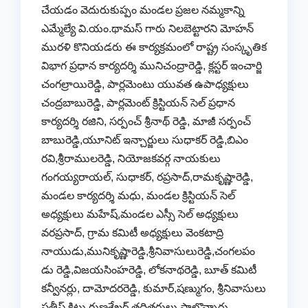
చేయడం వెదురుకుప్పం మండల ప్రజల నమ్మకాన్ని
ఎమ్మేల్యే వి.యం.థామస్ గారు నిలబెట్టారని మోహన్
మురళి కొనియడరు ఈ కార్యక్రమంలో రాష్ట్ర సంస్కృతిక
విభాగ ప్రధాన కార్యదర్శి మునిచంద్రారెడ్డి, క్లస్టర్ ఇంచార్జి
చంగల్రాయిరెడ్డి, పార్లమెంటు యువత ఉపాధ్యక్షులు
చంద్రబాబురెడ్డి, పార్లమెంట్ క్రిస్టియన్ సెల్ ప్రధాన
కార్యదర్శి రజిని, సర్పంచ్ శ్రీనాథ్ రెడ్డి, మాజీ సర్పంచ్
బాబురెడ్డి,యూనిట్ ఇన్చార్జులు సుధాకర్ రెడ్డి,బిఎం
రవి,శ్రీరాములరెడ్డి, నియోజకవర్గ నాయకులు
గంగయ్యరాయల్, సుధాకర్, రప్రసాద్,రామకృష్ణారెడ్డి,
మండల కార్యదర్శి మధు, మండల క్రిస్టియన్ సెల్
అధ్యక్షులు మహేష్,మండల ఎస్సీ సెల్ అధ్యక్షులు
వరప్రసాద్, గ్రామ కమిటీ అధ్యక్షులు వెంకటాద్రి
నాయుడు,మునికృష్ణారెడ్డి,శ్రీనివాసులురెడ్డి,చంగలపం
డు రెడ్డి,విజయసింహరెడ్డి, లోకనాథరెడ్డి, బూత్ కమిటీ
కన్వీనర్లు, దామోదరరెడ్డి, కుమార్,షణ్ముగం, శ్రీనివాసులు
సతీష్ కిట్టు గుణశేఖర్ తదితరులు పాల్గొన్నారు