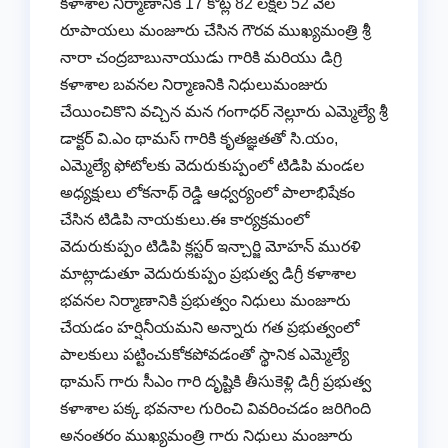
కళాశాల నిర్మాణానికి 17 కోట్ల 82 లక్షల 52 వేల
రూపాయలు మంజూరు చేసిన గౌరవ ముఖ్యమంత్రి శ్రీ
నారా చంద్రబాబునాయుడు గారికి మరియు డిగ్రి
కళాశాల బవనల నిర్మాణనికి నిధులుమంజురు
చేయించికొని వచ్చిన మన గంగాధర్ నెల్లూరు ఎమ్మెల్యే శ్రీ
డాక్టర్ వి.ఎం థామస్ గారికి కృతజ్ఞతతో సి.యం,
ఎమ్మెల్యే ఫోటోలకు వెదురుకుప్పంలో టిడిపి మండల
అధ్యక్షులు లోకనాథ్ రెడ్డి ఆధ్వర్యంలో పాలాభిషేకం
చేసిన టిడిపి నాయకులు.ఈ కార్యక్రమంలో
వెదురుకుప్పం టిడిపి క్లస్టర్ ఇన్చార్జి మోహన్ మురళి
మాట్లాడుతూ వెదురుకుప్పం ప్రభుత్వ డిగ్రీ కళాశాల
భవనల నిర్మాణానికి ప్రభుత్వం నిధులు మంజూరు
చేయడం హర్షినీయమని అన్నారు గత ప్రభుత్వంలో
పాలకులు పట్టించుకోకపోవడంతో స్థానిక ఎమ్మెల్యే
థామస్ గారు సీఎం గారి దృష్టికి తీసుకెళ్లి డిగ్రీ ప్రభుత్వ
కళాశాల పక్క భవనాల గురించి వివరించడం జరిగింది
అనంతరం ముఖ్యమంత్రి గారు నిధులు మంజూరు