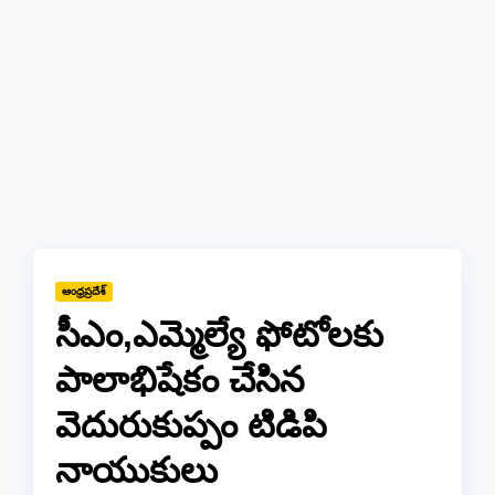
ఆంధ్రప్రదేశ్
సీఎం,ఎమ్మెల్యే ఫోటోలకు
పాలాభిషేకం చేసిన
వెదురుకుప్పం టిడిపి
నాయుకులు