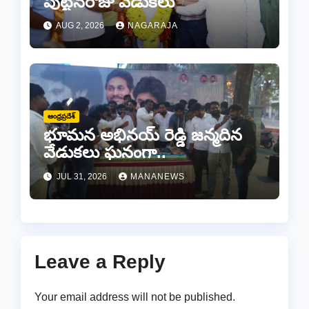
పుట్టినరోజు వేడుకలు
AUG 2, 2026
NAGARAJA
ఆంధ్రప్రదేశ్
భూమన అభినయ్ రెడ్డి జన్మదిన
వేడుకలు ఘనంగా..
JUL 31, 2026
MANANEWS
Leave a Reply
Your email address will not be published.