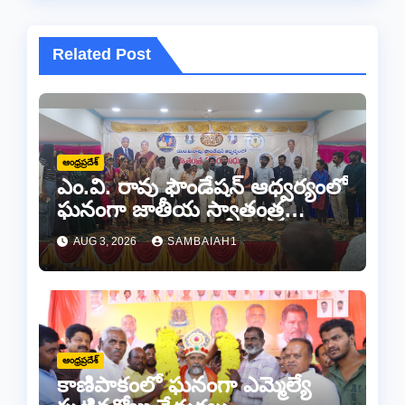
Related Post
ఆంధ్రప్రదేశ్
ఎం.వి. రావు ఫౌండేషన్ ఆధ్వర్యంలో
ఘనంగా జాతీయ స్వాతంత్ర
సమరయోధుల పురస్కారాలు
AUG 3, 2026
SAMBAIAH1
ప్రధానోత్సవం వేడుకలు
ఆంధ్రప్రదేశ్
కాణిపాకంలో ఘనంగా ఎమ్మెల్యే