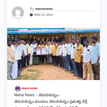
By
mananews
NOV 12, 2024
Mana News :- వెదురుకుప్పం:-
వెదురుకుప్పం మండలం వెదురుకుప్పం ప్రభుత్వ డిగ్రీ