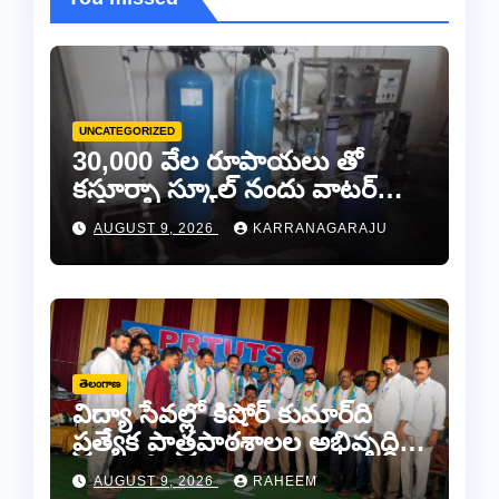
UNCATEGORIZED
30,000 వేల రూపాయలు తో
కస్తూర్బా స్కూల్ నందు వాటర్
ప్లాంట్ మరమ్మతులకి “చెక్”..
AUGUST 9, 2026
KARRANAGARAJU
తెలంగాణ
విద్యా సేవల్లో కిషోర్ కుమార్‌ది
ప్రత్యేక పాత్రపాఠశాలల అభివృద్ధికి
“మనకోసం మనం” సంస్థ అండ –
AUGUST 9, 2026
RAHEEM
కామారెడ్డిలో ఘన సన్మానం..