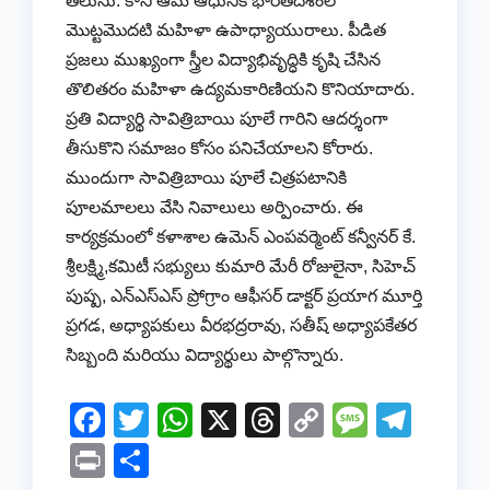
తెలుసు. కానీ ఆమె ఆధునిక భారతదేశంలో
మొట్టమొదటి మహిళా ఉపాధ్యాయురాలు. పీడిత
ప్రజలు ముఖ్యంగా స్త్రీల విద్యాభివృద్ధికి కృషి చేసిన
తొలితరం మహిళా ఉద్యమకారిణియని కొనియాదారు.
ప్రతి విద్యార్థి సావిత్రిబాయి పూలే గారిని ఆదర్శంగా
తీసుకొని సమాజం కోసం పనిచేయాలని కోరారు.
ముందుగా సావిత్రిబాయి పూలే చిత్రపటానికి
పూలమాలలు వేసి నివాలులు అర్పించారు. ఈ
కార్యక్రమంలో కళాశాల ఉమెన్ ఎంపవర్మెంట్ కన్వీనర్ కే.
శ్రీలక్ష్మి,కమిటీ సభ్యులు కుమారి మేరీ రోజులైనా, సిహెచ్
పుష్ప, ఎన్ఎస్ఎస్ ప్రోగ్రాం ఆఫీసర్ డాక్టర్ ప్రయాగ మూర్తి
ప్రగడ, అధ్యాపకులు వీరభద్రరావు, సతీష్ అధ్యాపకేతర
సిబ్బంది మరియు విద్యార్థులు పాల్గొన్నారు.
F
T
W
X
T
C
M
T
a
wi
h
hr
o
e
el
Pr
S