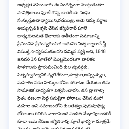
అధ్యక్షత వహించారు ఈ సందర్భంగా మాట్లాడుతూ
సావిత్రిబాయి ఫూలే గొప్ప భారతీయ సంఘ
సంస్కర్త,ఉపాధ్యాయిని,రచయిత్రి. ఆమె నిమ్న వర్గాల
అభ్యున్నతికి కృషి చేసిన జ్యోతీరావ్ ఫూలే
భార్య.కులమత భేదాలకు అతీతంగా సమాజాన్ని
ప్రేమించిన ప్రేమస్వరూపిణి.ఆధునిక విద్య ద్వారానే స్త్రీ
విముక్తి సాధ్యపడుతుందని నమ్మిన వ్యక్తి అని, 1848
జనవరి 1న పూణేలో మొట్టమొదటగా బాలికల
పాఠశాలను ప్రారంభించింది.కుల వ్యవస్థకు,
పితృస్వామ్యానికి వ్యతిరేకంగా,శూద్రుల,అస్పృశ్యుల,
మహిళల సకల హక్కుల కోసం పోరాటం చేయటం తమ
సామాజిక బాధ్యతగా విశ్వసించారని. తన ప్రాణాల్ని
సైతం పణంగా పెట్టి సమష్టిగా పోరాటం చేసిన మహా
మహిల అని,సమాజంలోని కులతత్వం,పురుషాధిక్య
ధోరణులు కలిగిన చాలామంది పండిత మేధావులందరికీ
కూడా ఆమె కేవలం జ్యోతిరావు ఫూలే భార్యగా మాత్రమే