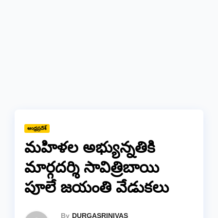
ఆంధ్రప్రదేశ్
మహిళల అభ్యున్నతికి
మార్గదర్శి సావిత్రిబాయి
పూలే జయంతి వేడుకలు
By
DURGASRINIVAS