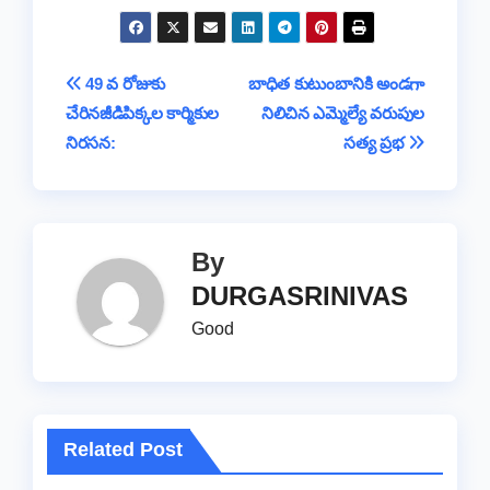
c
tt
at
e
p
ss
e
in
h
e
er
s
a
y
a
gr
t
ar
b
A
d
Li
g
a
e
Post
49 వ రోజుకు
బాధిత కుటుంబానికి అండగా
o
p
s
n
e
m
చేరినజీడిపిక్కల కార్మికుల
నిలిచిన ఎమ్మెల్యే వరుపుల
navigation
o
p
k
నిరసన:
సత్య ప్రభ
k
By
DURGASRINIVAS
Good
Related Post