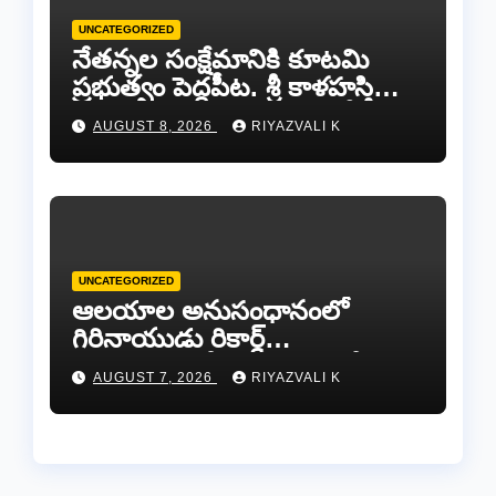
UNCATEGORIZED
నేతన్నల సంక్షేమానికి కూటమి
ప్రభుత్వం పెద్దపీట. శ్రీ కాళహస్తి
ఎమ్మెల్యే బొజ్జల వెంకట సుధీర్ రెడ్డి.
AUGUST 8, 2026
RIYAZVALI K
UNCATEGORIZED
ఆలయాల అనుసంధానంలో
గిరినాయుడు రికార్డ్
దారినేర్పరి..రోడ్డు నిర్మాణంతో పాటు
AUGUST 7, 2026
RIYAZVALI K
గోవుల సంరక్షణకు ప్రాణప్రతిష్ఠ!..