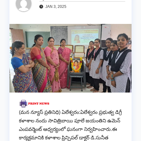
JAN 3, 2025
(మన న్యూస్ ప్రతినిధి) ఏలేశ్వరం:ఏలేశ్వరం ప్రభుత్వ డిగ్రీ
కళాశాల నందు సావిత్రిబాయి పూలే జయంతిని ఉమెన్
ఎంపవర్మెంట్ ఆధ్వర్యంలో ఘనంగా నిర్వహించారు.ఈ
కార్యక్రమానికి కళాశాల ప్రిన్సిపల్ డాక్టర్ డి.సునీత