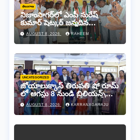
తెలంగాణ
నిజాంసాగర్‌లో ఎంపీ సురేష్
కుమార్ షెట్కర్ జన్మదిన
వేడుకలు..
AUGUST 8, 2026
RAHEEM
UNCATEGORIZED
జోయాలుక్కాస్ తిరుపతి షో రూమ్
లో ఆగస్టు 8 నుండి బ్రిలియన్స్
డైమండ్ జ్యాయలరీ షో..
AUGUST 8, 2026
KARRANAGARAJU