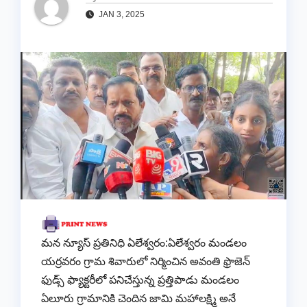
JAN 3, 2025
మన న్యూస్ ప్రతినిధి ఏలేశ్వరం:ఏలేశ్వరం మండలం
యర్రవరం గ్రామ శివారులో నిర్మించిన అవంతి ఫ్రొజెన్
ఫుడ్స్ ఫ్యాక్టరీలో పనిచేస్తున్న ప్రత్తిపాడు మండలం
ఏలూరు గ్రామానికి చెందిన జామి మహాలక్ష్మి అనే