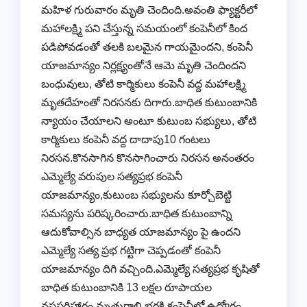
మహిళ గురువారం మృతి చెందింది.అవంతి ఫ్యాక్టరీలో
మహాలక్ష్మి పని చేస్తున్న సమయంలో కంపెనీలో కింద
పడిపోవడంతో తలకి బలమైన గాయమైందని, కంపెనీ
యాజమాన్యం నిర్లక్ష్యంతోనే ఆమె మృతి చెందిందని
బంధువులు, తోటి కార్మికులు కంపెనీ వద్ద మహాలక్ష్మి
మృతదేహంతో నిరసనకు దిగారు.బాధిత కుటుంబానికి
న్యాయం చేయాలని అంటూ కుటుంబ సభ్యులు, తోటి
కార్మికులు కంపెనీ వద్ద దాదాపు10 గంటలు
నిరసన.కొనసాగిన కొనసాగించారు నిరసన అనంతరం
ఎమ్మెల్యే వరుపుల సత్యప్రభ కంపెనీ
యాజమాన్యం,కుటుంబ సభ్యులను కూర్చోబెట్టి
సమస్యను పరిష్కరించారు.బాధిత కుటుంబాన్ని
ఆదుకోవాల్సిన బాధ్యత యాజమాన్యం పై ఉందని
ఎమ్మెల్యే సత్య ప్రభ గట్టిగా చెప్పడంతో కంపెనీ
యాజమాన్యం దిగి వచ్చింది.ఎమ్మెల్యే సత్యప్రభ కృషితో
బాధిత కుటుంబానికి 13 లక్షల రూపాయల
నష్టపరిహారం,మృతురాలి భర్తకి కంపెనీలో ఉద్యోగం,