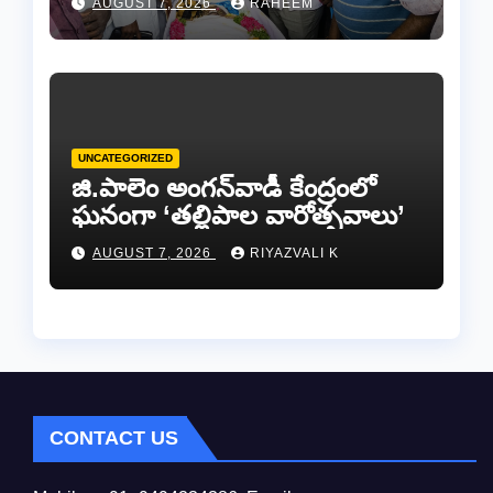
AUGUST 7, 2026
RAHEEM
వీడ్కోలు…
UNCATEGORIZED
జి.పాలెం అంగన్‌వాడీ కేంద్రంలో
ఘనంగా ‘తల్లిపాల వారోత్సవాలు’
AUGUST 7, 2026
RIYAZVALI K
CONTACT US