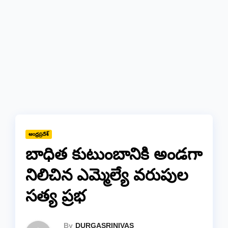
ఆంధ్రప్రదేశ్
బాధిత కుటుంబానికి అండగా
నిలిచిన ఎమ్మెల్యే వరుపుల
సత్య ప్రభ
By
DURGASRINIVAS