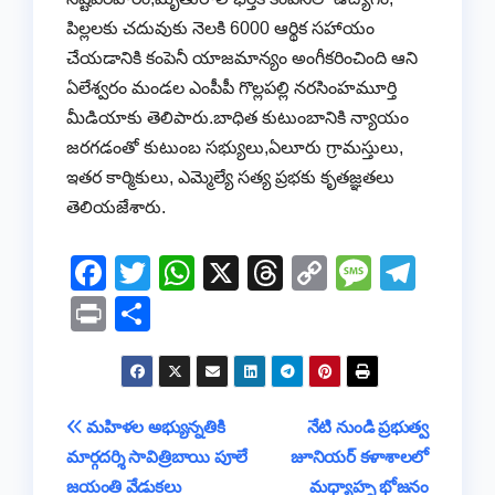
పిల్లలకు చదువుకు నెలకి 6000 ఆర్థిక సహాయం
చేయడానికి కంపెనీ యాజమాన్యం అంగీకరించింది ఆని
ఏలేశ్వరం మండల ఎంపీపీ గొల్లపల్లి నరసింహమూర్తి
మీడియాకు తెలిపారు.బాధిత కుటుంబానికి న్యాయం
జరగడంతో కుటుంబ సభ్యులు,ఏలూరు గ్రామస్తులు,
ఇతర కార్మికులు, ఎమ్మెల్యే సత్య ప్రభకు కృతజ్ఞతలు
తెలియజేశారు.
F
T
W
X
T
C
M
T
a
wi
h
hr
o
e
el
Pr
S
c
tt
at
e
p
ss
e
in
h
e
er
s
a
y
a
gr
t
ar
b
A
d
Li
g
a
e
Post
మహిళల అభ్యున్నతికి
నేటి నుండి ప్రభుత్వ
o
p
s
n
e
m
మార్గదర్శి సావిత్రిబాయి పూలే
జూనియర్ కళాశాలలో
navigation
o
p
k
జయంతి వేడుకలు
మధ్యాహ్న భోజనం