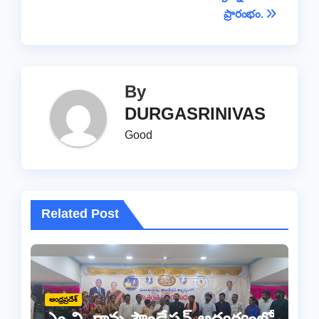
k
ప్రారంభం.
By
DURGASRINIVAS
Good
Related Post
ఆంధ్రప్రదేశ్
ఎం.వి. రావు ఫౌండేషన్ ఆధ్వర్యంలో