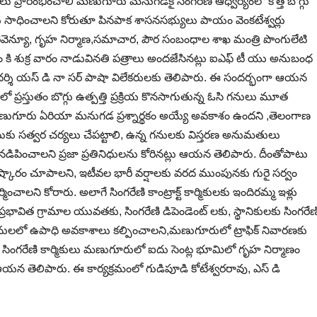
ు ప్రారంభించాలి మణుగూరు మనుగడకై సింగరేణి ఆధ్వర్యంలో కొత్త బొగ్గు
సాధించాలని కోరుతూ పినపాక శాసనసభ్యులు పాయం వెంకటేశ్వర్లు
రెవెన్యూ, గృహ నిర్మాణ,సమాచార, పౌర సంబంధాల శాఖ మంత్రి పొంగులేటి
ాం కి శుక్ర వారం నాడువినతి పత్రాలు అందజేసినట్లు ఐఎఫ్ టీ యు అనుబంధ
ర్యదర్శి యస్ డి నా సర్ పాషా విలేకరులకు తెలిపారు. ఈ సందర్భంగా ఆయన
్రస్తుతం బొగ్గు ఉత్పత్తి ప్రక్రియ కొనసాగుతున్న ఓసి గనులు మూత
మణుగూరు ఏరియా మనుగడ ప్రశ్నార్థకం అయ్యే అవకాశం ఉందని ,తెలంగాణ
ాటుకు సత్వర చర్యలు చేపట్టాలి, ఉన్న గనులకు విస్తరణ అనుమతులు
 నడిపించాలని ప్రజా ప్రతినిధులను కోరినట్లు ఆయన తెలిపారు. దీంతోపాటు
్కారం చూపాలని, ఇటీవల భారీ వర్షాలకు వరద ముంపునకు గురై సర్వం
ించాలని కోరారు. అలాగే సింగరేణి కాంట్రాక్ట్ కార్మికులకు ఇందిరమ్మ ఇళ్లు
భావిత గ్రామాల యువతకు, సింగరేణి డిపెండెంట్ లకు, స్థానికులకు సింగరేణ
ట్ పనులలో ఉపాధి అవకాశాలు కల్పించాలని,మణుగూరులో ట్రాఫిక్ నివారణకు
ింగరేణి కార్మికులు మణుగూరులో ఐదు సెంట్ల భూమిలో గృహ నిర్మాణం
ఆయన తెలిపారు. ఈ కార్యక్రమంలో గుడిపూడి కోటేశ్వరరావు, ఎస్ డి