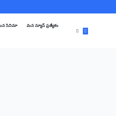
న సినిమా
మన న్యూస్ ప్రత్యేకం