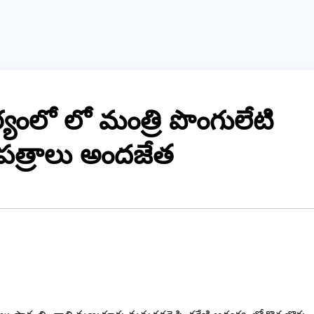
యంలో లో మంత్రి పొంగులేటి
నతి పత్రాలు అందజేత