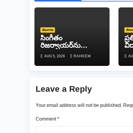
తెలంగాణ
తెలం
సింగీతం
ప్
రిజర్వాయర్‌ను
విద
పరిశీలించిన
ప్
AUG 5, 2026
RAHEEM
AU
బాన్సువాడ ఆర్డీవో
బహ
రవీందర్ రెడ్డి
Leave a Reply
Your email address will not be published.
Requ
Comment
*