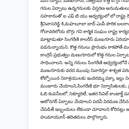
మన న్యూస్: మణుగూరు, సత్వరమే కొత్త బొగ్గు గనుల
గనుల ఏర్పాటు ఉన్నగనులకు విస్తరణ అనుమతులు 
సహకారంతో ఐ ఎఫ్ టి యు ఆధ్వర్యంలో లో రాష్ట్ర 
శ్రీనివాసరెడ్డి కి,మహబూబా బాద్ ఎంపీ పొరిక బలర
గోదావరిలోయ బొగ్గు గని కార్మిక సంఘం రాష్ట్ర కా
మాట్లాడుతూ సింగరేణి కాలరీస్ మణుగూరు ఏరియాలో ప
పడనున్నాయని. కొత్త గనులు ప్రారంభం కాకపోతే 
కాంగ్రెస్ ప్రభుత్వం మణుగూరులో కొత్త గనుల ఏర్ప
సాధించాలని. అన్ని గనులు సింగరేణి ఆధ్వర్యంలోనే
మణుగూరుకు వరద ముంపు నివారిస్తూ శాశ్వత పరిష
కోల్పోయిన నిరాశ్రయులకు ఇందిరమ్మ పక్కా ఇల్లు నిర్మ
మంజూరు చేయాలని,సింగరేణి భూ నిర్వాసితులకు, ప్ర
ఓబి కంపెనీలలో, సెక్యూరిటీ, ఇతర సివిల్ కాంటాక్
ఆటోనగర్ ఏర్పాటు చేయాలని పదవీ విరమణ చేసిన స
చేపడితే ఇబ్బందులు లేకుండా చూడాలని కోరినట్లు 
హుమాయూన్ తదితరులు పాల్గొన్నారు.