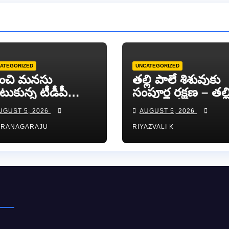
ATEGORIZED
UNCATEGORIZED
ంచి మనసు
తల్లి పాలే శిశువుకు
టుకున్న టీడీపీ
సంపూర్ణ రక్షణ – తల్ల
ువ నాయకుడు
పాల వారోత్సవాల
UGUST 5, 2026
AUGUST 5, 2026
ా సుందర్ రెడ్డి.
సందర్భంగా అవగా
RRANAGARAJU
RIYAZVALI K
ర్యాలీ…