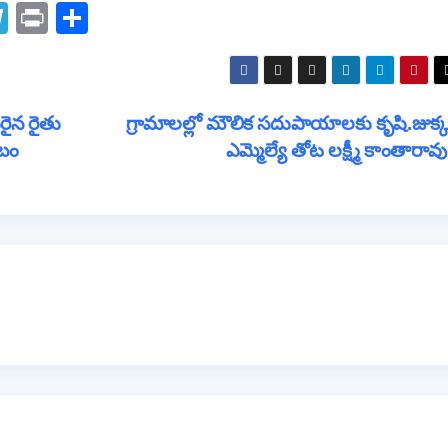
T
Pr
S
el
in
h
e
t
ar
gr
e
ురైన రైతు
గ్రామాలల్లో మౌలిక సదుపాయాలకు కృషి.జుక్క
a
బం
ఎమ్మెల్యే తోట లక్ష్మీ కాంతారావ
m