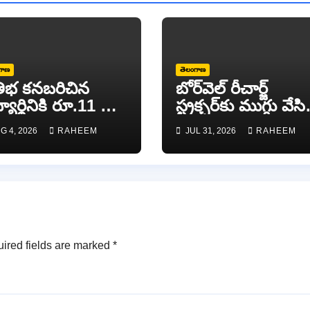
గాణ
తెలంగాణ
రతిభ కనబరిచిన
బోర్‌వెల్ రీచార్జ్
్యార్థినికి రూ.11 వేల
స్ట్రక్చర్‌కు ముగ్గు వేసి
రోత్సాహక నగదు
అవగాహన కల్పించిన
G 4, 2026
RAHEEM
JUL 31, 2026
RAHEEM
ుమతి..
ఎంపీడీవో అనిత..
ired fields are marked
*