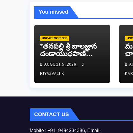
You missed
UNCATEGORIZED
UNC
*తనపల్లి శ్రీ బాలజ్ఞాన
మ
దండాయుధపాణి
చా
స్వామివారికి
య
AUGUST 5, 2026
A
పట్టువస్త్రాలు
గోధ
RIYAZVALI K
KA
సమర్పించిన తుడా
ఛైర్మన్ డాక్టర్ డాలర్స్
దివాకర్ రెడ్డి…
CONTACT US
Mobile : +91- 9494234386, Email: