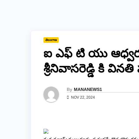
తెలంగాణ
ఐ ఎఫ్ టి యు ఆధ్వర్
శ్రీనివాసరెడ్డి కి వి
By
MANANEWS1
NOV 22, 2024