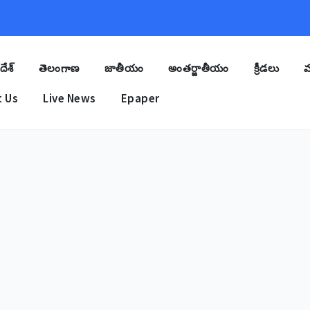
దేశ్
తెలంగాణ
జాతీయం
అంతర్జాతీయం
క్రీడలు
మ
 Us
Live News
Epaper