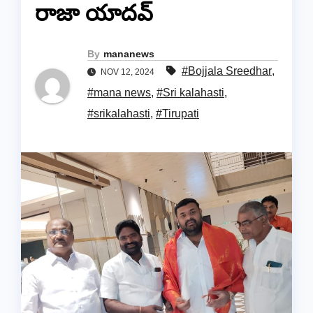
రాజా యాదవ్
By
mananews
#Bojjala Sreedhar
,
NOV 12, 2024
#mana news
,
#Sri kalahasti
,
#srikalahasti
,
#Tirupati