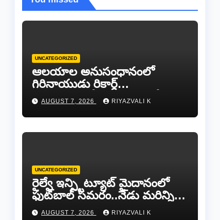
UNCATEGORIZED
ఆలయాల అనుసంధానంలో
గిరినాయుడు రికార్డ్
దారినేర్పరి..రోడ్డు నిర్మాణంతో పాటు
AUGUST 7, 2026
RIYAZVALI K
గోవుల సంరక్షణకు ప్రాణప్రతిష్ఠ!..
UNCATEGORIZED
రైల్వే ఇన్స్టిట్యూట్ మైదానంలో
ఫుట్‌బాల్ సమరం..నేడు మరిన్ని
జట్లు సిద్ధం!.
AUGUST 7, 2026
RIYAZVALI K