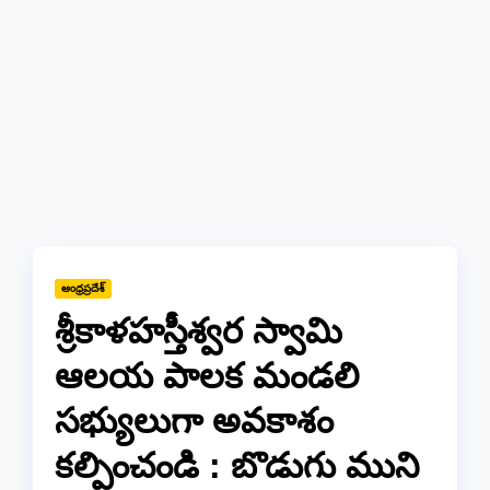
ఆంధ్రప్రదేశ్
శ్రీకాళహస్తీశ్వర స్వామి
ఆలయ పాలక మండలి
సభ్యులుగా అవకాశం
కల్పించండి : బొడుగు ముని