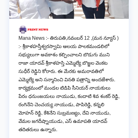
Mana News :- తిరుపతి,నవంబర్ 12 ,(మన న్యూస్ )
:- శ్రీకాళహస్తీశ్వరస్వామి ఆలయ పాలకమండలిలో
సభ్యులుగా అవకాశం కల్పించాలని బొడుగు ముని
రాజా యాదవ్ శ్రీకాళహస్తి ఎమ్మెల్యే బొజ్జల వెంకట
సుధీర్ రెడ్డిని కోరారు. ఈ మేరకు అమరావతిలో
ఎమ్మెల్యే అని సన్మానించి వినతి పత్రాన్ని అందజేశారు.
కార్యక్రమంలో మండల టిడిపి సీనియర్ నాయకులు
పేరం ధనుంజయలు నాయుడు, కందాటి శివ శంకర్ రెడ్డి,
రంగినేని చెంచయ్య నాయుడు, పాపిరెడ్డి, కన్నలి
మోహన్ రెడ్డి, కేశినేని సుబ్రమణ్యం, దేవి నాయుడు,
వేమల జగదీష్నాయుడు, ఎస్ ఉమాపతి యాదవ్
తదితరులు ఉన్నారు.