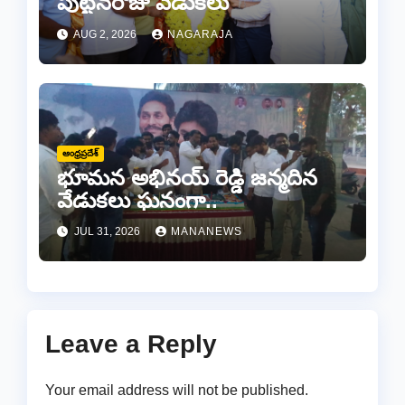
పుట్టినరోజు వేడుకలు
AUG 2, 2026
NAGARAJA
ఆంధ్రప్రదేశ్
భూమన అభినయ్ రెడ్డి జన్మదిన
వేడుకలు ఘనంగా..
JUL 31, 2026
MANANEWS
Leave a Reply
Your email address will not be published.