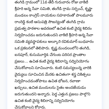
తంగిడి గ్రామంలో 11వ తేదీ గురువారం రోజు వాకిటి
శ్రీహరి అన్న సేవా సమితి, తంగేడి గ్రామ సర్పంచ్, కృష్ణా
మండలం కాంగ్రెస్ నాయకుల సహకారంతో పాలమూరు
రాంరెడ్డి కంటి ఆసుపత్రి సౌజన్యంతో తంగిడి గ్రామ
ప్రభుత్వ పాఠశాల ఆవరణలో ఉచిత కంటి వైద్య శిబిరం
నిర్వహించడం జరుగుతుందని వాకిటి శ్రీహరి అన్న సేవా
సమితి వ్యవస్థాపకులు అల్కూరి రవికుమార్ బుధవారం
ఒక ప్రకటనలో తెలిపారు. కృష్ణ మండలంలోని తంగిడి,
ఐనపూర్, కుసుమూర్తి& చేగుంట పరిసర ప్రాంతాల
ప్రజలు… ఉచిత కంటి వైద్య శిబిరాన్ని సద్వినియోగం
చేసుకోవాలని సూచించారు. కంటి సమస్యలున్న వారికి
వైద్యులు సూచించిన మేరకు ఉచితంగా శస్త్ర చికిత్సలు
నిర్వహించడంతోపాటు ఉచిత భోజన, రవాణా
ఖర్చులు, ఉచిత మందులను సైతం అందజేయడం
జరుగుతుందని అన్నారు. పెద్ద ఎత్తున ప్రజలు పాల్గొని
ఉచిత కంటి వైద్య శిబిరాన్ని సద్వినియోగం
చేసుకోవాలని కోరారు.