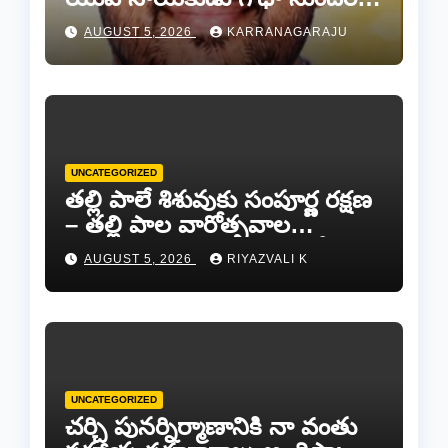
రెడ్డి.
AUGUST 5, 2026
KARRANAGARAJU
UNCATEGORIZED
తల్లి పాలే శిశువుకు సంపూర్ణ రక్షణ
– తల్లి పాల వారోత్సవాల
సందర్భంగా అవగాహన ర్యాలీ…
AUGUST 5, 2026
RIYAZVALI K
UNCATEGORIZED
చర్చి పునర్నిర్మాణానికి నా వంతు