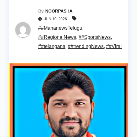
By
NOORPASHA
JUN 10, 2026
##MananewsTelugu
,
##RegionalNews
,
##SportsNews
,
##telangana
,
##trendingNews
,
##Viral