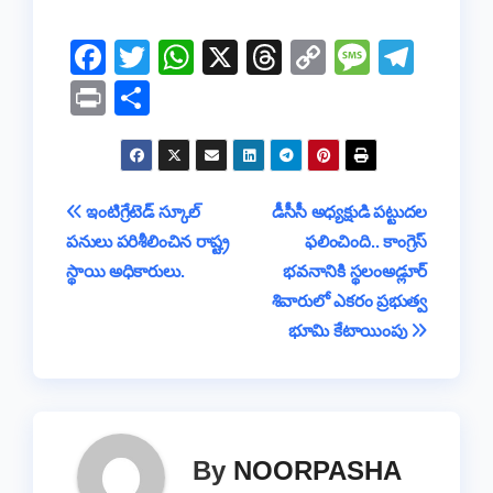
F
T
W
X
T
C
M
T
a
wi
h
hr
o
e
el
Pr
S
c
tt
at
e
p
ss
e
in
h
e
er
s
a
y
a
gr
t
ar
b
A
d
Li
g
a
e
Post
ఇంటిగ్రేటెడ్ స్కూల్
డీసీసీ అధ్యక్షుడి పట్టుదల
o
p
s
n
e
m
పనులు పరిశీలించిన రాష్ట్ర
ఫలించింది.. కాంగ్రెస్
navigation
o
p
k
స్థాయి అధికారులు.
భవనానికి స్థలంఅడ్లూర్
k
శివారులో ఎకరం ప్రభుత్వ
భూమి కేటాయింపు
By
NOORPASHA