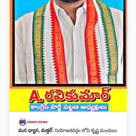
మన ధ్యాస, మక్తల్:
నియోజకవర్గం లోని కృష్ణ మండలం