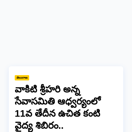
తెలంగాణ
వాకిటి శ్రీహరి అన్న
సేవాసమితి ఆధ్వర్యంలో
11వ తేదీన ఉచిత కంటి
వైద్య శిబిరం..