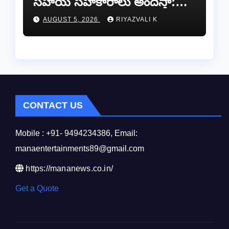
సహాయ సహకారాలు అందిస్తా:
చంద్రగిరి ఎమ్మెల్యే పులివర్తి నాని.
AUGUST 5, 2026
RIYAZVALI K
CONTACT US
Mobile : +91- 9494234386, Email:
manaentertainments89@gmail.com
https://mananews.co.in/
Get a Quote