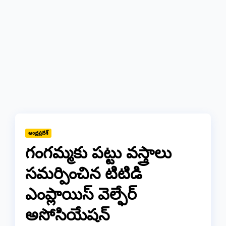
ఆంధ్రప్రదేశ్
గంగమ్మకు పట్టు వస్త్రాలు
సమర్పించిన టిటిడి
ఎంప్లాయిస్ వెల్ఫేర్
అసోసియేషన్