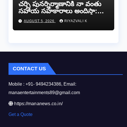
చర్చి పునర్నిర్మాణానికి నా వంతు
సహాయ సహకారాలు అందిస్తా:
చంద్రగిరి ఎమ్మెల్యే పులివర్తి నాని.
AUGUST 5, 2026
RIYAZVALI K
CONTACT US
Mobile : +91- 9494234386, Email:
manaentertainments89@gmail.com
https://mananews.co.in/
Get a Quote