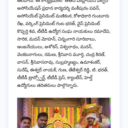
తెలిపారు. ఈ కార్యక్రమంలో తితిదే ఎంప్లాయిస్ వెల్ఫేర్
అసోసియేషన్ ప్రధాన కార్యదర్శి వంకీపురం పవన్,
అసోసియేట్ ప్రెసిడెంట్ మణికంఠ, కోశాధికారి గుంటూరు
రేఖ, వర్కింగ్ ప్రెసిడెంట్ గంట భరత్, వైస్ ప్రెసిడెంట్
కొప్పర్తి శివ, టీటీడీ ఉద్యోగ సంఘ నాయకులు రమాదేవి,
సారిక, మదన్ మోహన్, చిన్నంగారి సూరిబాబు,
ఆంజనేయులు, అశోకన్, విశ్వనాధం, మదన్,
వెంకటనాగులు, రమణ, శ్రీనివాస మూర్తి, చంద్ర కిరణ్,
వాసన్, శ్రీనివాసరావు, సుబ్రహ్మణ్యం, ఉమాశంకర్,
సురేష్, ఈశ్వర్ నాయక్, గుణ, తేజేశ్వర్ రెడ్డి, టి. భరత్,
టీటీడీ ట్రాన్స్పోర్ట్, టీటీడీ ప్రెస్, క్యాంటీన్, హెల్త్
ఉద్యోగులు తదితరులు పాల్గొన్నారు.