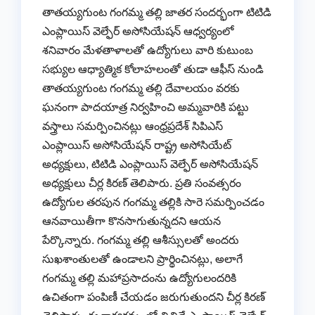
తాతయ్యగుంట గంగమ్మ తల్లి జాతర సందర్భంగా టిటిడి
ఎంప్లాయిస్ వెల్ఫేర్ అసోసియేషన్ ఆధ్వర్యంలో
శనివారం మేళతాళాలతో ఉద్యోగులు వారి కుటుంబ
సభ్యుల ఆధ్యాత్మిక కోలాహలంతో తుడా ఆఫీస్ నుండి
తాతయ్యగుంట గంగమ్మ తల్లి దేవాలయం వరకు
ఘనంగా పాదయాత్ర నిర్వహించి అమ్మవారికి పట్టు
వస్త్రాలు సమర్పించినట్లు ఆంధ్రప్రదేశ్ సిపిఎస్
ఎంప్లాయిస్ అసోసియేషన్ రాష్ట్ర అసోసియేట్
అధ్యక్షులు, టిటిడి ఎంప్లాయిస్ వెల్ఫేర్ అసోసియేషన్
అధ్యక్షులు చీర్ల కిరణ్ తెలిపారు. ప్రతి సంవత్సరం
ఉద్యోగుల తరపున గంగమ్మ తల్లికి సారె సమర్పించడం
ఆనవాయితీగా కొనసాగుతున్నదని ఆయన
పేర్కొన్నారు. గంగమ్మ తల్లి ఆశీస్సులతో అందరు
సుఖశాంతులతో ఉండాలని ప్రార్థించినట్లు, అలాగే
గంగమ్మ తల్లి మహాప్రసాదంను ఉద్యోగులందరికి
ఉచితంగా పంపిణీ చేయడం జరుగుతుందని చీర్ల కిరణ్