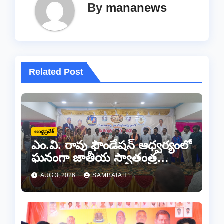
By
mananews
Related Post
ఆంధ్రప్రదేశ్
ఎం.వి. రావు ఫౌండేషన్ ఆధ్వర్యంలో
ఘనంగా జాతీయ స్వాతంత్ర
సమరయోధుల పురస్కారాలు
AUG 3, 2026
SAMBAIAH1
ప్రధానోత్సవం వేడుకలు