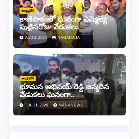
ఆంధ్రప్రదేశ్
కాణిపాకంలో ఘనంగా ఎమ్మెల్యే
పుట్టినరోజు వేడుకలు
AUG 2, 2026
NAGARAJA
ఆంధ్రప్రదేశ్
భూమన అభినయ్ రెడ్డి జన్మదిన
వేడుకలు ఘనంగా..
JUL 31, 2026
MANANEWS