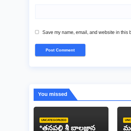
Save my name, email, and website in this b
You missed
UNCATEGORIZED
UNC
*తనపల్లి శ్రీ బాలజ్ఞాన
మ