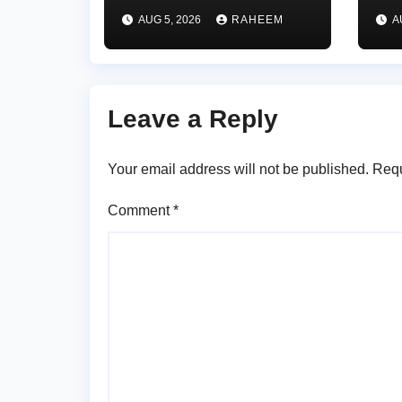
పరిశీలించిన
ప్
AUG 5, 2026
RAHEEM
A
బాన్సువాడ ఆర్డీవో
బహ
రవీందర్ రెడ్డి
Leave a Reply
Your email address will not be published.
Requ
Comment
*