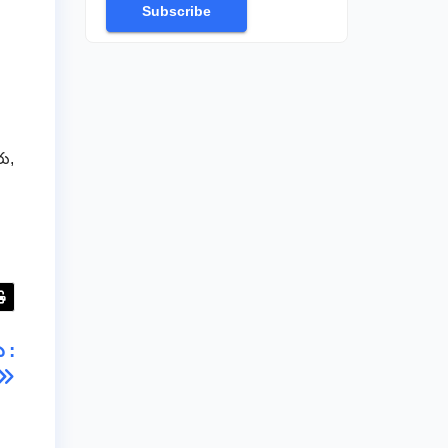
Subscribe
రు,
 :