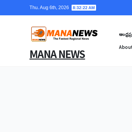
Skip
Thu. Aug 6th, 2026
8:32:23 AM
to
content
ఆంధ్రప్ర
About
MANA NEWS