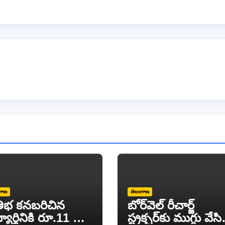
గాణ
తెలంగాణ
రతిభ కనబరిచిన
బోర్‌వెల్ రీచార్జ్
్యార్థినికి రూ.11 వేల
స్ట్రక్చర్‌కు ముగ్గు వేసి