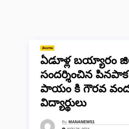
తెలంగాణ
ఏడూళ్ల బయ్యారం జి
సందర్శించిన పినపాక 
పాయం కి గౌరవ వంద
విద్యార్థులు
By
MANANEWS1