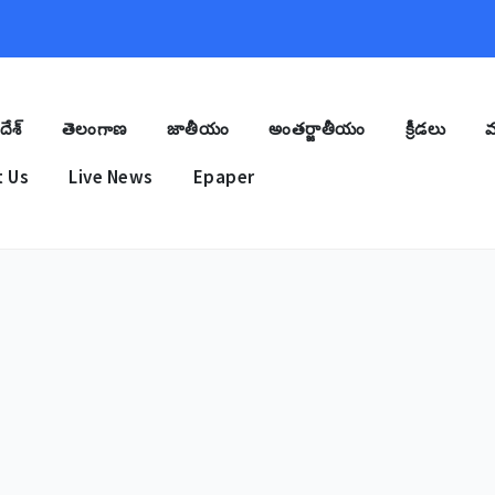
దేశ్
తెలంగాణ
జాతీయం
అంతర్జాతీయం
క్రీడలు
మ
 Us
Live News
Epaper