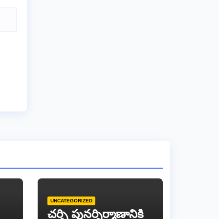
UNCATEGORIZED
చర్చి పునర్నిర్మాణానికి