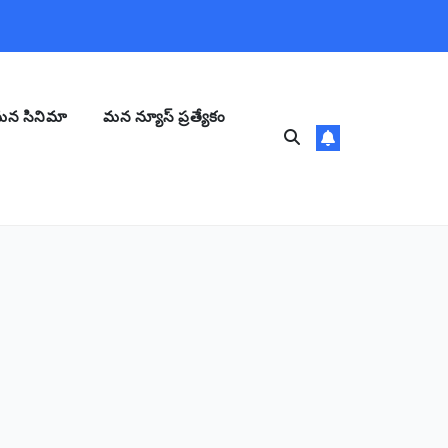
న సినిమా
మన న్యూస్ ప్రత్యేకం