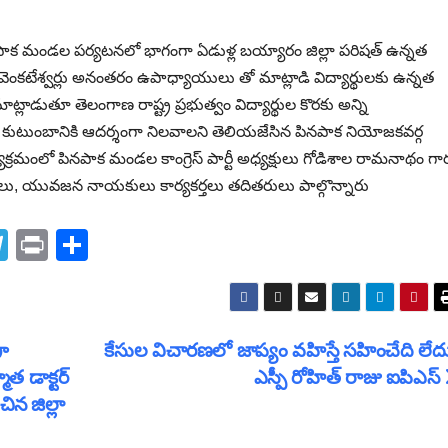
ా పినపాక మండల పర్యటనలో భాగంగా ఏడుళ్ల బయ్యారం జిల్లా పరిషత్ ఉన్నత
ెంకటేశ్వర్లు అనంతరం ఉపాధ్యాయులు తో మాట్లాడి విద్యార్థులకు ఉన్నత
ట్లాడుతూ తెలంగాణ రాష్ట్ర ప్రభుత్వం విద్యార్థుల కొరకు అన్ని
ి, కుటుంబానికి ఆదర్శంగా నిలవాలని తెలియజేసిన పినపాక నియోజకవర్గ
్రమంలో పినపాక మండల కాంగ్రెస్ పార్టీ అధ్యక్షులు గోడిశాల రామనాథం గా
లు, యువజన నాయకులు కార్యకర్తలు తదితరులు పాల్గొన్నారు
T
Pr
S
el
in
h
e
t
ar
gr
e
గా
కేసుల విచారణలో జాప్యం వహిస్తే సహించేది లేదు
a
ాత డాక్టర్
ఎస్పీ రోహిత్ రాజు ఐపిఎస్
m
చిన జిల్లా