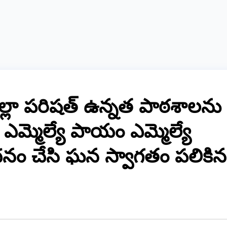
ల్లా పరిషత్ ఉన్నత పాఠశాలను
ఎమ్మెల్యే పాయం ఎమ్మెల్యే
నం చేసి ఘన స్వాగతం పలికిన