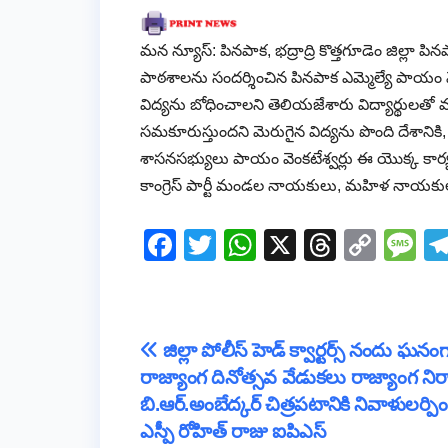
మన న్యూస్: పినపాక, భద్రాద్రి కొత్తగూడెం జిల్ల
పాఠశాలను సందర్శించిన పినపాక ఎమ్మెల్యే పాయం వ
విద్యను బోధించాలని తెలియజేశారు విద్యార్థులతో మా
సమకూరుస్తుందని మెరుగైన విద్యను పొంది దేశానిక
శాసనసభ్యులు పాయం వెంకటేశ్వర్లు ఈ యొక్క కార్యక
కాంగ్రెస్ పార్టీ మండల నాయకులు, మహిళ నాయకు
F
T
W
X
T
C
M
a
wi
h
hr
o
e
c
tt
at
e
p
ss
e
er
s
a
y
a
Post
జిల్లా పోలీస్ హెడ్ క్వార్టర్స్ నందు ఘనం
b
A
d
Li
g
రాజ్యాంగ దినోత్సవ వేడుకలు రాజ్యాంగ నిర్మ
navigation
o
p
s
n
e
బి.ఆర్.అంబేద్కర్ చిత్రపటానికి నివాళులర్పిం
o
p
k
ఎస్పీ రోహిత్ రాజు ఐపిఎస్