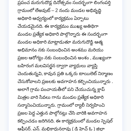
ప్రపంచ మరుగుదొడ్ల దినోత్సవం సందర్భంగా లింగంపర్తి
గ్రామంలో లేఅవుట్ – 2 నందు మండల అభివృద్ధి
అధికారి ఆధ్వర్యంలో కార్యక్రమం ఏర్పాటు
చేయడమైనది. ఈ కార్యక్రమం ముఖ్య అతిథిగా
మండల ప్రత్యేక అధికారి పాల్గొన్నారు ఈ సందర్భంగా
మండల అధికారి మాట్లాడుతూ మరుగుదొడ్డి ఆత్మ
అభిమానం నకు సంబంధించిన అంశము మరియు
ప్రజల ఆరోగ్యం నకు సంబంధించిన అంశం , ముఖ్యంగా
బహిరంగ మలవిసర్జన ద్వారా వ్యాధులు వ్యాప్తి
చెందుతున్నవి, కావున ప్రతి ఒక్కరు టాయిలెట్ నిర్మాణం
చేసుకోవాలని ప్రజలకు అవగాహన కల్పించియున్నారు .
అలాగే గ్రామ పంచాయతీలో పని చేయుచున్న క్లాప్
మిత్రల వారి సేవలు గాను మండల ప్రత్యేక అధికారి
సన్మానించియున్నారు. గ్రామంలో ర్యాలీ నిర్వహించి
ప్రజల పెద్ద ఎత్తున పాల్గోనట్లు చేసి వారికి అవగాహన
కల్పించడం జరిగినది. ఈ కార్యక్రమంలో మండల స్పెషల్
ఆఫీసర్. ఎన్. మల్లికార్జునరావు ( డి హెచ్ ఓ ) జిల్లా