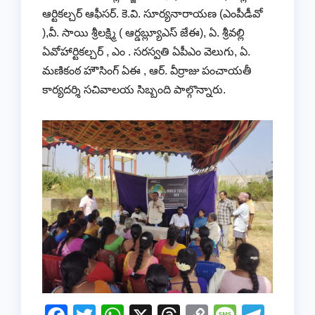
ఆర్టికల్చర్ ఆఫీసర్. కె.వి. సూర్యనారాయణ (ఎంపీడీవో
),వీ. సాయి శ్రీలక్ష్మి ( ఆర్డబ్ల్యూఎస్ జేఈ), ఏ. శ్రీవల్లి
ఏవోహార్టికల్చర్ , ఎం . సరస్వతి ఏపీఎం వెలుగు, ఏ.
మణికంఠ హౌసింగ్ ఏఈ , ఆర్. వీర్రాజు పంచాయతీ
కార్యదర్శి సచివాలయ సిబ్బంది పాల్గొన్నారు.