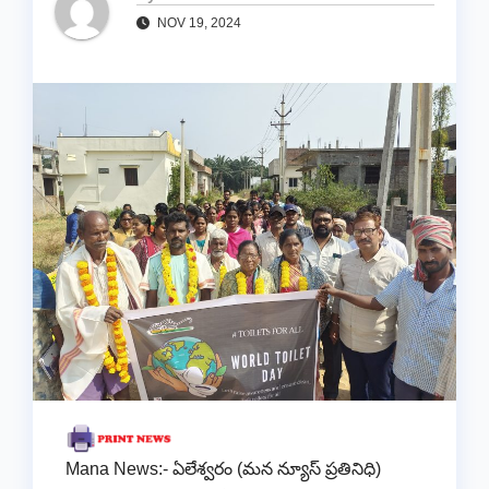
NOV 19, 2024
Mana News:- ఏలేశ్వరం (మన న్యూస్ ప్రతినిధి)