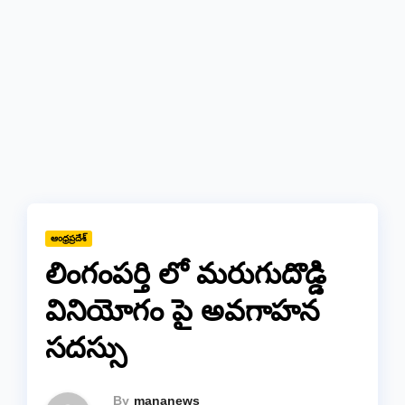
ఆంధ్రప్రదేశ్
లింగంపర్తి లో మరుగుదొడ్డి
వినియోగం పై అవగాహన
సదస్సు
By
mananews