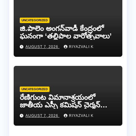
UNCATEGORIZED
జి.పాలెం అంగన్‌వాడీ కేంద్రంలో
ఘనంగా ‘తల్లిపాల వారోత్సవాలు’
AUGUST 7, 2026
RIYAZVALI K
UNCATEGORIZED
రేణిగుంట విమానాశ్రయంలో
జాతీయ ఎస్సీ కమిషన్ చైర్మన్
కిషోర్ మక్వానాకు ఘన
AUGUST 7, 2026
RIYAZVALI K
స్వాగతం…