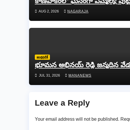
కాణిపాకంలో ఘనంగా ఎమ్మెల్యే పుట్
AUG 2, 2026
NAGARAJA
ఆంధ్రప్రదేశ్
భూమన అభినయ్ రెడ్డి జన్మదిన వే
JUL 31, 2026
MANANEWS
Leave a Reply
Your email address will not be published.
Requ