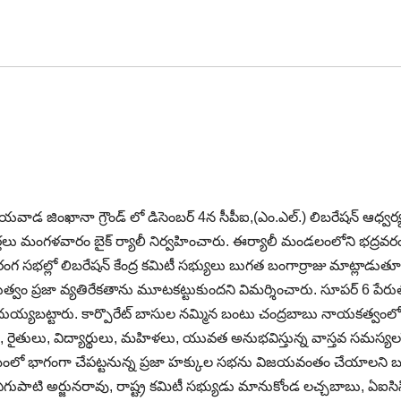
వాడ జింఖానా గ్రౌండ్ లో డిసెంబర్ 4న సీపీఐ,(ఎం.ఎల్.) లిబరేషన్ ఆధ్వర్
మంగళవారం బైక్ ర్యాలీ నిర్వహించారు. ఈర్యాలీ మండలంలోని భద్రవరం, లింగ
గ సభల్లో లిబరేషన్ కేంద్ర కమిటీ సభ్యులు బుగత బంగార్రాజు మాట్లాడుతూ గ
ుత్వం ప్రజా వ్యతిరేకతాను మూటకట్టుకుందని విమర్శించారు. సూపర్ 6 పేరుత
ని దుయ్యబట్టారు. కార్పొరేట్ బాసుల నమ్మిన బంటు చంద్రబాబు నాయకత్వంల
, రైతులు, విద్యార్థులు, మహిళలు, యువత అనుభవిస్తున్న వాస్తవ సమస్యలపై ఆర
మంలో భాగంగా చేపట్టనున్న ప్రజా హక్కుల సభను విజయవంతం చేయాలని బుగ
్శి ఏగుపాటి అర్జునరావు, రాష్ట్ర కమిటీ సభ్యుడు మానుకోండ లచ్చబాబు, ఏఐస