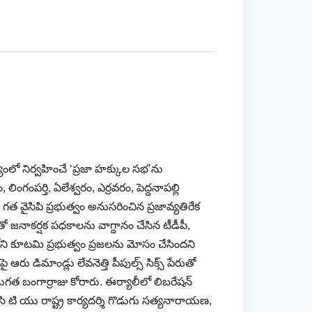
యంలో నిర్వహించే ‘ప్రజా హక్కుల సభ’ను
ంపర్తి, ఏలేశ్వరం, ఎర్రవరం, పెద్దనాపల్లి
త వైసిపి ప్రభుత్వం అనుసరించిన ప్రజావ్యతిరేక
ో జనాకర్షక పధకాలను వాగ్దానం చేసిన టీడీపీ,
ోని కూటమి ప్రభుత్వం ప్రజలను మోసం చేసిందని
ు డిమాండ్లు లేవనెత్తి పీపుల్స్ సిక్స్ పేరుతో
త బంగార్రాజు కోరారు. ఈర్యాలీలో లిబరేషన్
ిసి టి యు రాష్ట్ర కార్యదర్శి గొడుగు సత్యనారాయణ,