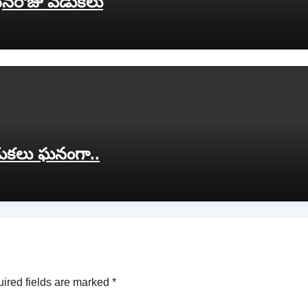
టినరోజు వేడుకలు
డుకలు ఘనంగా..
ired fields are marked
*