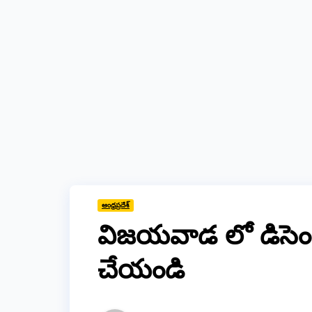
ఆంధ్రప్రదేశ్
విజయవాడ లో డిసెం
చేయండి