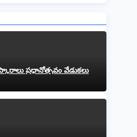
ారాలు ప్రధానోత్సవం వేడుకలు