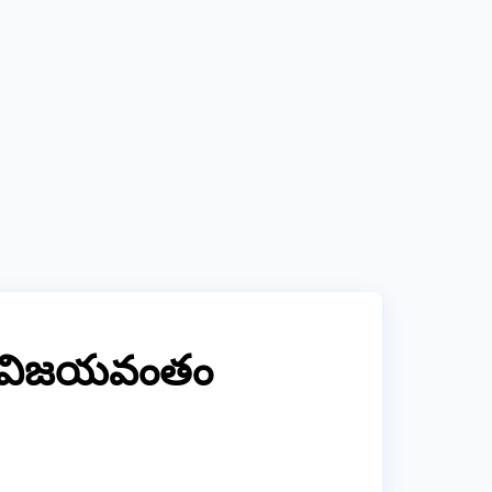
ను విజయవంతం