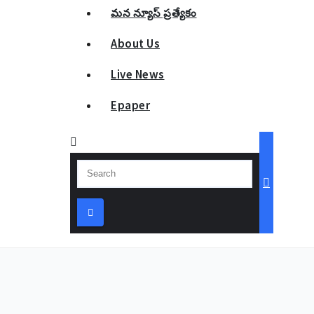
మన న్యూస్ ప్రత్యేకం
About Us
Live News
Epaper