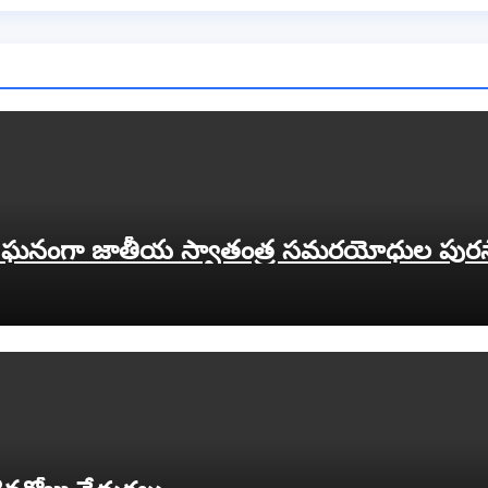
లో ఘనంగా జాతీయ స్వాతంత్ర సమరయోధుల పురస్క