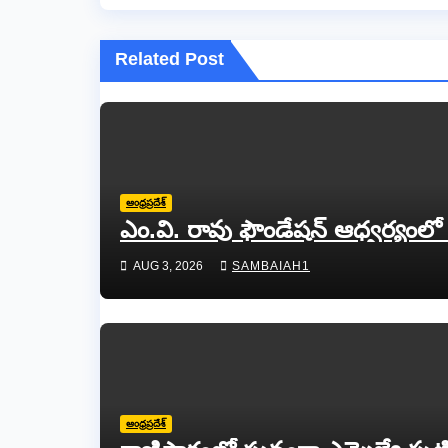
Related Post
ఆంధ్రప్రదేశ్
ఎం.వి. రావు ఫౌండేషన్ ఆధ్వర్యం
AUG 3, 2026
SAMBAIAH1
ఆంధ్రప్రదేశ్