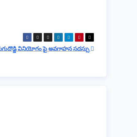
రుగుదొడ్డి వినియోగం పై అవగాహన సదస్సు