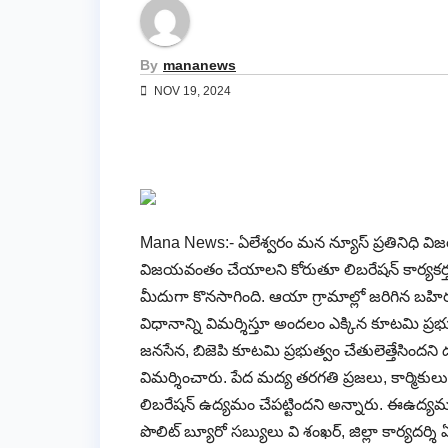
By
mananews
NOV 19, 2024
Mana News:- ఏలేశ్వరం మన న్యూస్ ప్రతినిధి విజయ
విజయవంతం చేయాలని కోరుతూ లిబరేషన్ కార్యకర్తలు 
మీదుగా కొనసాగింది. ఆయా గ్రామాల్లో జరిగిన బహిరం
విధానాన్ని విమర్శిస్తూ అందలం ఎక్కిన కూటమి ప్రభ
జనసేన, బిజెపి కూటమి ప్రభుత్వం చేతులెత్తేసింద
విమర్శించారు. పేద మద్య తరగతి ప్రజలు, కార్మికులు
లిబరేషన్ ఉద్యమం చేపట్టిందని అన్నారు. ఈఉద్య
పొలిట్ బ్యూరో సబ్యులు వి శంఖర్, జిల్లా కార్యదర