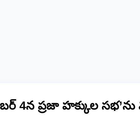
బర్ 4న ప్రజా హక్కుల సభ’