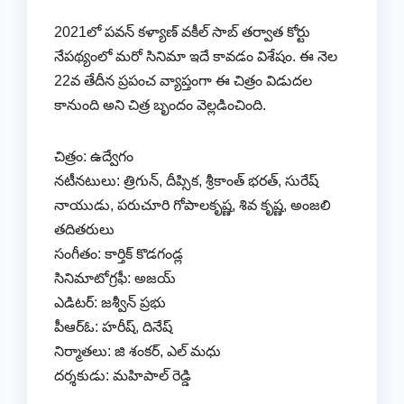
2021లో పవన్ కళ్యాణ్ వకీల్ సాబ్ తర్వాత కోర్టు
నేపథ్యంలో మరో సినిమా ఇదే కావడం విశేషం. ఈ నెల
22వ తేదీన ప్రపంచ వ్యాప్తంగా ఈ చిత్రం విడుదల
కానుంది అని చిత్ర బృందం వెల్లడించింది.
చిత్రం: ఉద్వేగం
నటీనటులు: త్రిగున్, దీప్సిక, శ్రీకాంత్ భరత్, సురేష్
నాయుడు, పరుచూరి గోపాలకృష్ణ, శివ కృష్ణ, అంజలి
తదితరులు
సంగీతం: కార్తిక్ కొడగండ్ల
సినిమాటోగ్రఫీ: అజయ్
ఎడిటర్: జశ్వీన్ ప్రభు
పీఆర్ఓ: హరీష్, దినేష్
నిర్మాతలు: జి శంకర్, ఎల్ మధు
దర్శకుడు: మహిపాల్ రెడ్డి