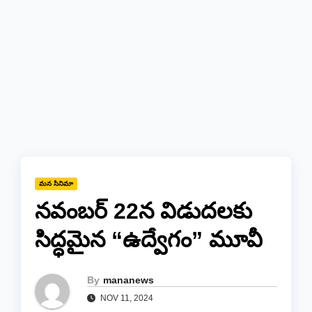
మన సినిమా
నవంబర్ 22న విడుదలకు
సిద్ధమైన “ఉద్వేగం” మూవీ
By
mananews
NOV 11, 2024