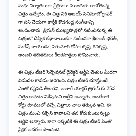
మధు నిర్మాతలుగా ప్రేక్షకులు ముందుకు రాబోతున్న
చిత్రం ఉద్వేగం. ఈ చిత్రానికి అజయ్ సినిమాటోగ్రాఫర్
గా పని చేయగా కార్తీక్ కొడగండ్ల సంగీతాన్ని
అందించారు. త్రిగున్ ముఖ్యపాత్రలో నటించినున్న ఈ
చిత్రంలో దీప్సిక కథానాయికగా నటించగా శ్రీకాంత్ భరత్,
సురేష్ నాయుడు, పరుచూరి గోపాలకృష్ణ, శివకృష్ణ,
అంజలి తదితరులు కీలకపాత్రలు పోషించారు.
ఈ చిత్రం టీజర్ సెన్సేషనల్ డైరెక్టర్ ఆర్జీవి చేతుల మీదగా
విడుదల కావడం జరిగింది. చిత్రం టీజర్ చూస్తుంటే
ఎంతో కష్టపడి తీశారని, అలాగే యాక్టర్ త్రిగున్ కు 25వ
చిత్రం కావడం విశేషమని ఆర్జీవి అన్నారు. అంతేకాక
కోర్టు రూములో వచ్చే చిత్రాలు చాల తక్కువ అని, ఈ
చిత్రం మంచి సక్సెస్ కావాలని తన కోరుకుంటున్నట్లు
ఆర్జీవి అన్నారు. కాగా ఇప్పటికే ఈ చిత్రం టీజర్ ఏంతో
ప్రేక్షక ఆదరణ పొందింది.