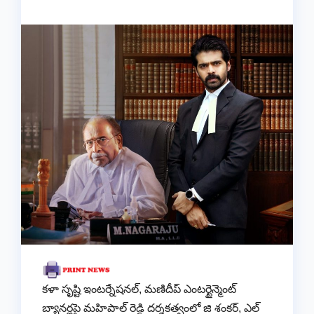
కళా సృష్టి ఇంటర్నేషనల్, మణిదీప్ ఎంటర్టైన్మెంట్
బ్యానర్లపై మహిపాల్ రెడ్డి దర్శకత్వంలో జి శంకర్, ఎల్