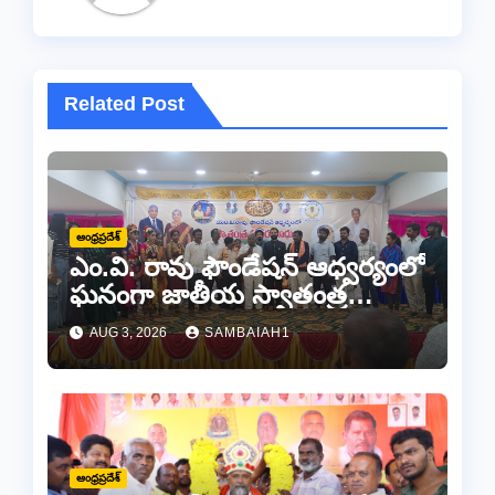
Related Post
ఆంధ్రప్రదేశ్
ఎం.వి. రావు ఫౌండేషన్ ఆధ్వర్యంలో
ఘనంగా జాతీయ స్వాతంత్ర
సమరయోధుల పురస్కారాలు
AUG 3, 2026
SAMBAIAH1
ప్రధానోత్సవం వేడుకలు
ఆంధ్రప్రదేశ్