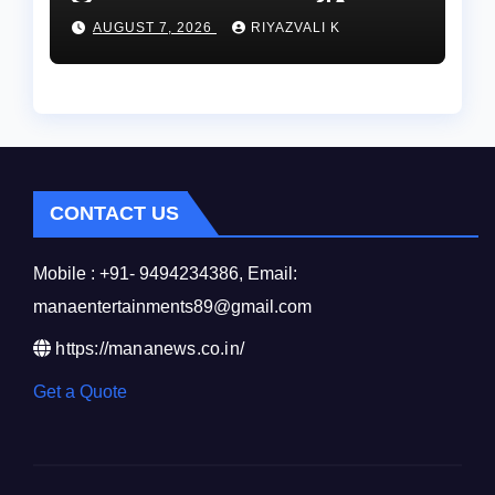
మృతి…సమాచారం తెలిస్తే
AUGUST 7, 2026
RIYAZVALI K
రేణిగుంట పోలీసులను
సంప్రదించండి.
CONTACT US
Mobile : +91- 9494234386, Email:
manaentertainments89@gmail.com
https://mananews.co.in/
Get a Quote