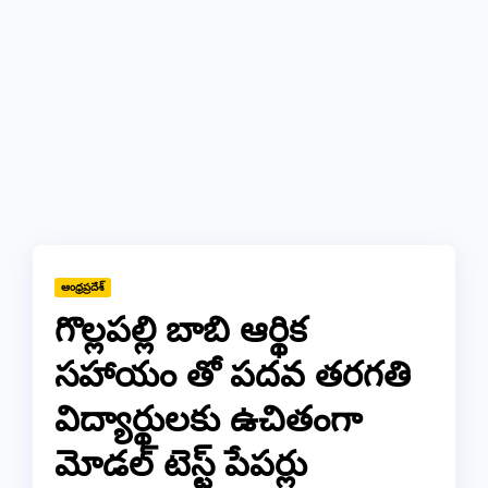
ఆంధ్రప్రదేశ్
గొల్లపల్లి బాబి ఆర్థిక
సహాయం తో పదవ తరగతి
విద్యార్థులకు ఉచితంగా
మోడల్ టెస్ట్ పేపర్లు