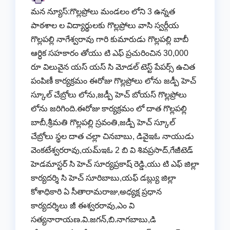
మన న్యూస్:గొల్లప్రోలు మండలం లోని 3 ఉన్నత
పాఠశాల ల విద్యార్థులకు గొల్లప్రోలు వాసి స్వర్గీయ
గొల్లపల్లి నాగేశ్వరావు గారి కుమారుడు గొల్లపల్లి బాబీ
ఆర్ధిక సహకారం తోయు టి ఎఫ్ ప్రచురించిన 30,000
రూ విలువైన యస్ యస్ సి మోడల్ టెస్ట్ పేపర్స్ ఉచిత
పంపిణీ కార్యక్రమం ఈరోజు గొల్లప్రోలు లోను జడ్పీ హెచ్
స్కూల్ చేబ్రోలు లోను,జడ్పీ హెచ్ బోయస్ గొల్లప్రోలు
లోను జరిగింది.ఈరోజు కార్యక్రమం లో దాత గొల్లపల్లి
బాబీ,శ్రీమతి గొల్లపల్లి స్రవంతి,జడ్పీ హెచ్ స్కూల్
చేబ్రోలు స్థల దాత చల్లా చినబాబు, డివైఇఓ నాయుడు
వెంకటేశ్వరరావు,యమ్ఇఓ 2 బి వి శివప్రసాద్,గేజీటెడ్
హెడమాస్టర్ సి హెచ్ సూర్యప్రకాష్ రెడ్డి,యు టి ఎఫ్ జిల్లా
కార్యదర్శి సి హెచ్ సూరిబాబు,యఫ్ డబ్ల్యు జిల్లా
కోశాధికారి ఏ సీతారామరాజు,అధ్యక్ష ప్రధాన
కార్యదర్శిలు జీ ఈశ్వరరావు,ఎం వి
సత్యనారాయణ.వి.జగన్,బి.నాగబాబు,డి