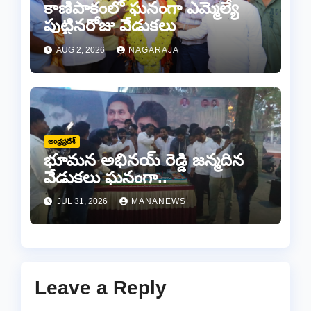
కాణిపాకంలో ఘనంగా ఎమ్మెల్యే
పుట్టినరోజు వేడుకలు
AUG 2, 2026
NAGARAJA
ఆంధ్రప్రదేశ్
భూమన అభినయ్ రెడ్డి జన్మదిన
వేడుకలు ఘనంగా..
JUL 31, 2026
MANANEWS
Leave a Reply