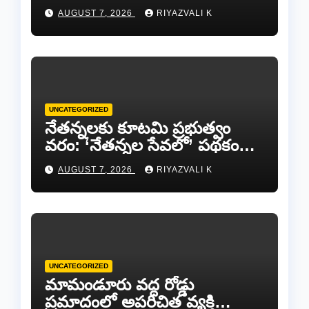
జట్లు సిద్ధం!.
AUGUST 7, 2026
RIYAZVALI K
UNCATEGORIZED
​నేతన్నలకు కూటమి ప్రభుత్వం
వరం: ‘నేతన్నల సేవలో’ పథకం
ద్వారా ఏటా ₹25,000 ఆర్థిక
AUGUST 7, 2026
RIYAZVALI K
సాయం!
UNCATEGORIZED
​మామండూరు వద్ద రోడ్డు
ప్రమాదంలో అపరిచిత వ్యక్తి