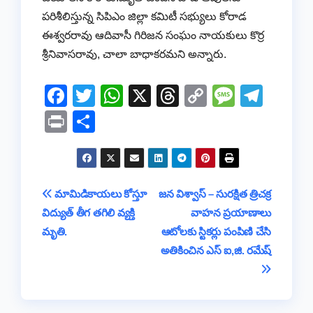
పరిశీలిస్తున్న సిపిఎం జిల్లా కమిటీ సభ్యులు కోరాడ
ఈశ్వరరావు ఆదివాసీ గిరిజన సంఘం నాయకులు కొర్ర
శ్రీనివాసరావు, చాలా బాధాకరమని అన్నారు.
F
T
W
X
T
C
M
T
a
wi
h
hr
o
e
el
Pr
S
c
tt
at
e
p
ss
e
in
h
e
er
s
a
y
a
gr
t
ar
b
A
d
Li
g
a
e
Post
మామిడికాయలు కోస్తూ
జన విశ్వాస్ – సురక్షిత త్రిచక్ర
o
p
s
n
e
m
విద్యుత్ తీగ తగిలి వ్యక్తి
వాహన ప్రయాణాలు
navigation
o
p
k
మృతి.
ఆటోలకు స్టికర్లు పంపిణి చేసి
k
అతికించిన ఎస్ ఐ,జి. రమేష్