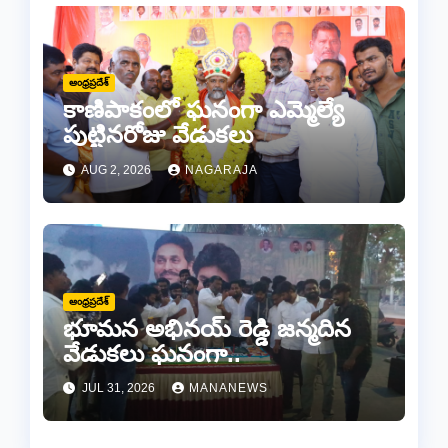
ఆంధ్రప్రదేశ్
కాణిపాకంలో ఘనంగా ఎమ్మెల్యే
పుట్టినరోజు వేడుకలు
AUG 2, 2026
NAGARAJA
ఆంధ్రప్రదేశ్
భూమన అభినయ్ రెడ్డి జన్మదిన
వేడుకలు ఘనంగా..
JUL 31, 2026
MANANEWS