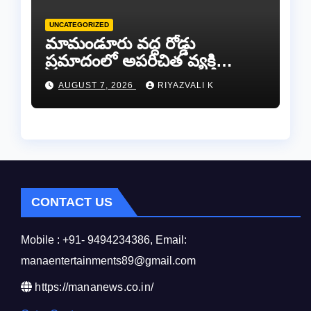
UNCATEGORIZED
​మామండూరు వద్ద రోడ్డు
ప్రమాదంలో అపరిచిత వ్యక్తి
మృతి…సమాచారం తెలిస్తే
AUGUST 7, 2026
RIYAZVALI K
రేణిగుంట పోలీసులను
సంప్రదించండి.
CONTACT US
Mobile : +91- 9494234386, Email:
manaentertainments89@gmail.com
https://mananews.co.in/