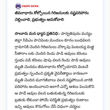
జీవనాధారం కోల్పోయిన గిరిజనులకు నష్టపరిహారం
చెల్లించాలి, ప్రభుత్వం ఆదుకోవాలి
సాలూరు మన ధ్యాస ప్రతినిధి:-
పార్వతిపురం మన్యం
జిల్లా సిపిఎం పాచిపెంట మండలం కూనం బంధవలస
గ్రామానికి చెందిన గిరిజనులు చొక్కాపు పెంటయ్య మజ్జి
సీతారాం లకు చెందిన రెండు పాడి ఆవులు కరెంటు
స్తంభం పడి కరెంటు షాపు వలన రెండు పాడి ఆవులు
మృతి చెందడం జీవనాధారం కోల్పోయారని వెంటనే
ప్రభుత్వం స్పందించి ప్రకృతి వైపరీత్యాలు కారణంగా
మృతి చెందిన మూగజీవాలు వలన నష్టపోయిన వారికి
పరిహారం అందించాలని అలాగే ఎన్నో ఆశలు పెంచుకొని
ఆ పాడే ఆవుల వలన బతుకుతున్న గిరిజనులకు
బ్రతుకు లేకుండా పోయే పరిస్థితి ప్రభుత్వం రుణాలు
ఇచ్చి ఆవులు కొనుగోలు చేసే విధంగా చర్యలు