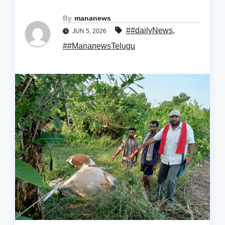
By
mananews
##dailyNews
,
JUN 5, 2026
##MananewsTelugu