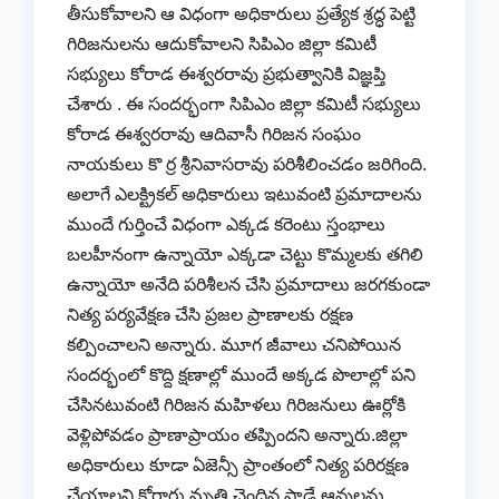
తీసుకోవాలని ఆ విధంగా అధికారులు ప్రత్యేక శ్రద్ధ పెట్టి
గిరిజనులను ఆదుకోవాలని సిపిఎం జిల్లా కమిటీ
సభ్యులు కోరాడ ఈశ్వరరావు ప్రభుత్వానికి విజ్ఞప్తి
చేశారు . ఈ సందర్భంగా సిపిఎం జిల్లా కమిటీ సభ్యులు
కోరాడ ఈశ్వరరావు ఆదివాసీ గిరిజన సంఘం
నాయకులు కొ ర్ర శ్రీనివాసరావు పరిశీలించడం జరిగింది.
అలాగే ఎలక్ట్రికల్ అధికారులు ఇటువంటి ప్రమాదాలను
ముందే గుర్తించే విధంగా ఎక్కడ కరెంటు స్తంభాలు
బలహీనంగా ఉన్నాయో ఎక్కడా చెట్టు కొమ్మలకు తగిలి
ఉన్నాయో అనేది పరిశీలన చేసి ప్రమాదాలు జరగకుండా
నిత్య పర్యవేక్షణ చేసి ప్రజల ప్రాణాలకు రక్షణ
కల్పించాలని అన్నారు. మూగ జీవాలు చనిపోయిన
సందర్భంలో కొద్ది క్షణాల్లో ముందే అక్కడ పొలాల్లో పని
చేసినటువంటి గిరిజన మహిళలు గిరిజనులు ఊర్లోకి
వెళ్లిపోవడం ప్రాణాప్రాయం తప్పిందని అన్నారు.జిల్లా
అధికారులు కూడా ఏజెన్సీ ప్రాంతంలో నిత్య పరిరక్షణ
చేయాలని కోరారు.మృతి చెందిన పాడే ఆవులను