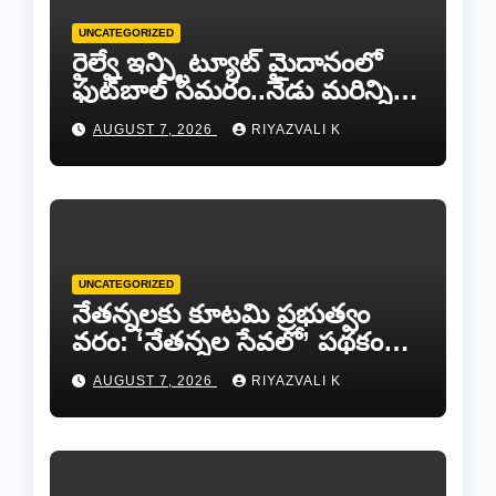
UNCATEGORIZED
రైల్వే ఇన్స్టిట్యూట్ మైదానంలో
ఫుట్‌బాల్ సమరం..నేడు మరిన్ని
జట్లు సిద్ధం!.
AUGUST 7, 2026
RIYAZVALI K
UNCATEGORIZED
​నేతన్నలకు కూటమి ప్రభుత్వం
వరం: ‘నేతన్నల సేవలో’ పథకం
ద్వారా ఏటా ₹25,000 ఆర్థిక
AUGUST 7, 2026
RIYAZVALI K
సాయం!