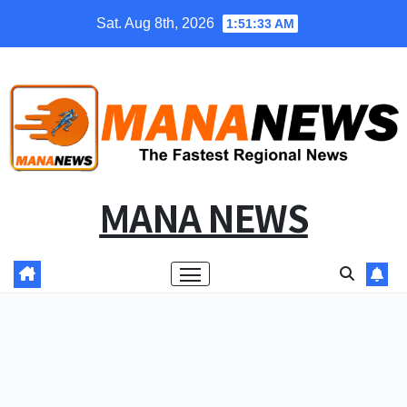
Skip
Sat. Aug 8th, 2026
1:51:34 AM
to
content
MANA NEWS