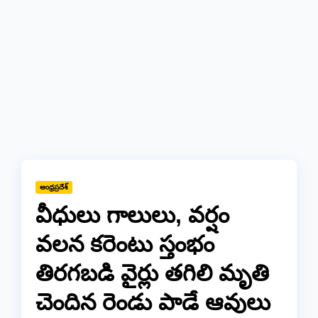
ఆంధ్రప్రదేశ్
వీధులు గాలులు, వర్షం
వలన కరెంటు స్తంభం
తిరగబడి వైర్లు తగిలి మృతి
చెందిన రెండు పాడే ఆవులు