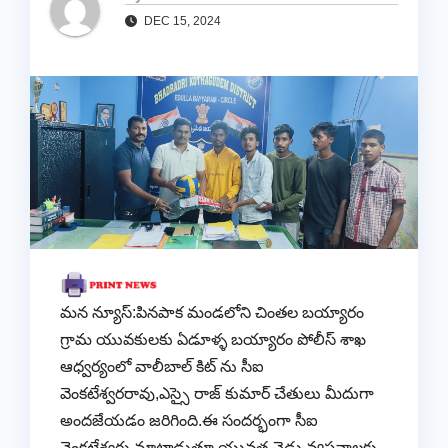
DEC 15, 2024
మన న్యూస్:పినపాక మండలోని చింతల బయ్యారం
గ్రామ యువకులకు ఏడూళ్ళ బయ్యారం పోలీస్ శాఖ
ఆధ్వర్యంలో వాలీబాల్ కిట్ ను సీఐ
వెంకటేశ్వరరావు,ఎస్సై రాజ్ కుమార్ చేతులు మీదుగా
అందజేయడం జరిగింది.ఈ సందర్భంగా సీఐ
వెంకటేశ్వర్లు మాట్లాడుతూ యువత చెడు వ్యసనాలకు