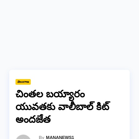
తెలంగాణ
చింతల బయ్యారం
యువతకు వాలీబాల్ కిట్
అందజేత
By
MANANEWS1