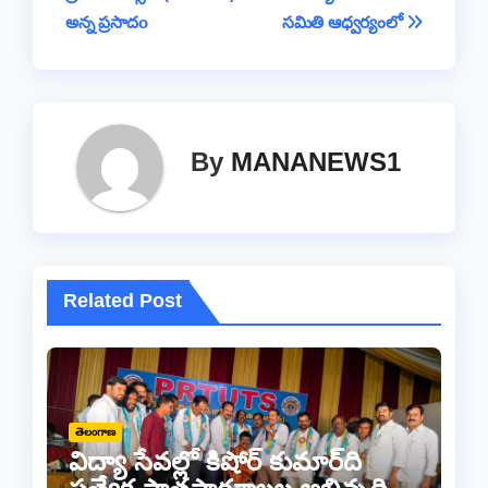
k
అన్న ప్రసాదo
సమితి ఆధ్వర్యంలో
By
MANANEWS1
Related Post
తెలంగాణ
విద్యా సేవల్లో కిషోర్ కుమార్‌ది