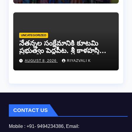
UNCATEGORIZED
నేతన్నల సంక్షేమానికి కూటమి
ప్రభుత్వం పెద్దపీట. శ్రీ కాళహస్తి
ఎమ్మెల్యే బొజ్జల వెంకట సుధీర్ రెడ్డి.
AUGUST 8, 2026
RIYAZVALI K
CONTACT US
Mobile : +91- 9494234386, Email: