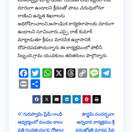
దూరంగా ఉండాలని క్రీడలతో పాటు చదువులోనూ
రాణించి ఉన్నత శిఖరాలను
అధిరోహించాలని,అసాంఘిక కార్యకలాపాలకు దూరంగా
ఉండాలని సూచించారు.ఎస్సై రాజ్ కుమార్
మాట్లాడుతూ క్రీడలు మానసిక ఉల్లాసానికి
దోహదపడతాయన్నారు.ఈ కార్యక్రమంలో పోలీస్
సిబ్బంది,గ్రామ యువకులు తదితరులు పాల్గొన్నారు.
F
T
W
X
T
C
M
T
a
wi
h
hr
o
e
el
Pr
S
c
tt
at
e
p
ss
e
in
h
e
er
s
a
y
a
gr
t
ar
b
A
d
Li
g
a
e
Post
గురుస్వామి ప్రేమ్ గాంధీ
పౌర్ణమి సందర్భంగా
o
p
s
n
e
m
ఆధ్వర్యంలో మండల కాలం
అన్నదాన కార్యక్రమం శ్రీ
navigation
o
p
k
ప్రతి సంవత్సరం(41 రోజుల)
పరంజ్యోతి మానవ సేవ