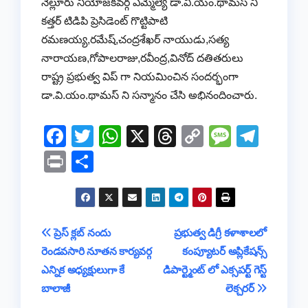
నెల్లూరు నియోజకవర్గ ఎమ్మెల్యే డా.వి.యం.థామస్ నీ
కత్తర్ టిడిపి ప్రెసిడెంట్ గొట్టిపాటి
రమణయ్య,రమేష్,చంద్రశేఖర్ నాయుడు,సత్య
నారాయణ,గోపాలరాజు,రవీంద్ర,వినోద్ దతితరులు
రాష్ట్ర ప్రభుత్వ విప్ గా నియమించిన సందర్భంగా
డా.వి.యం.థామస్ ని సన్మానం చేసి అభినందించారు.
F
T
W
X
T
C
M
T
a
wi
h
hr
o
e
el
Pr
S
c
tt
at
e
p
ss
e
in
h
e
er
s
a
y
a
gr
t
ar
b
A
d
Li
g
a
e
Post
ప్రెస్ క్లబ్ నందు
ప్రభుత్వ డిగ్రీ కళాశాలలో
o
p
s
n
e
m
రెండవసారి నూతన కార్యవర్గ
కంప్యూటర్ అప్లికేషన్స్
navigation
o
p
k
ఎన్నిక అధ్యక్షులుగా కే
డిపార్ట్మెంట్ లో ఎక్సపర్ట్ గెస్ట్
k
బాలాజీ
లెక్చరర్