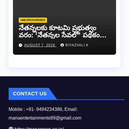
UNCATEGORIZED
​నేతన్నలకు కూటమి ప్రభుత్వం
వరం: ‘నేతన్నల సేవలో’ పథకం
ద్వారా ఏటా ₹25,000 ఆర్థిక
AUGUST 7, 2026
RIYAZVALI K
సాయం!
CONTACT US
Mobile : +91- 9494234386, Email:
manaentertainments89@gmail.com