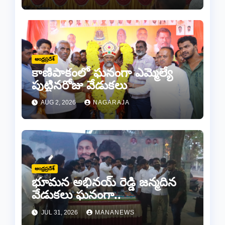
ప్రధానోత్సవం వేడుకలు
ఆంధ్రప్రదేశ్
కాణిపాకంలో ఘనంగా ఎమ్మెల్యే
పుట్టినరోజు వేడుకలు
AUG 2, 2026
NAGARAJA
ఆంధ్రప్రదేశ్
భూమన అభినయ్ రెడ్డి జన్మదిన
వేడుకలు ఘనంగా..
JUL 31, 2026
MANANEWS