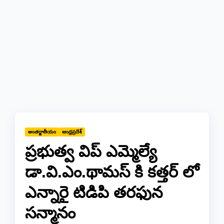
అంతర్జాతీయం
ఆంధ్రప్రదేశ్
ప్రభుత్వ విప్ ఎమ్మెల్యే
డా.వి.ఎం.థామస్ కి కత్తర్ లో
ఎన్నారై టిడిపి తరఫున
సన్మానం