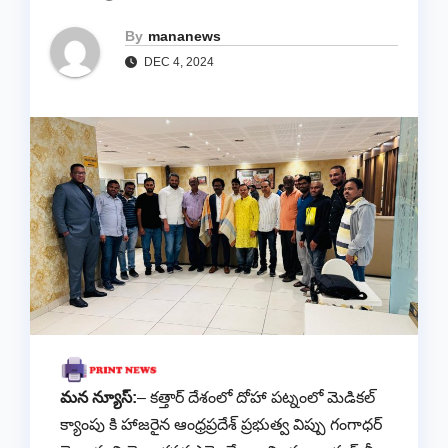
By
mananews
DEC 4, 2024
మన న్యూస్:
– కత్తార్ దేశంలో దోహా పట్నంలో మెడికల్
క్యాంపు కి హాజరైన ఆంధ్రప్రదేశ్ ప్రభుత్వ విప్పు గంగాధర్