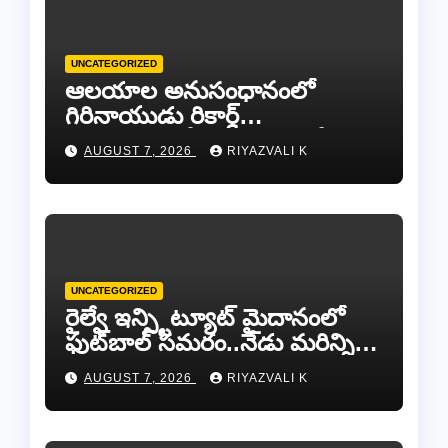
UNCATEGORIZED
ఆలయాల అనుసంధానంలో
గిరినాయుడు రికార్డ్
దారినేర్పరి..రోడ్డు నిర్మాణంతో పాటు
AUGUST 7, 2026
RIYAZVALI K
గోవుల సంరక్షణకు ప్రాణప్రతిష్ఠ!..
UNCATEGORIZED
రైల్వే ఇన్స్టిట్యూట్ మైదానంలో
ఫుట్‌బాల్ సమరం..నేడు మరిన్ని
జట్లు సిద్ధం!.
AUGUST 7, 2026
RIYAZVALI K