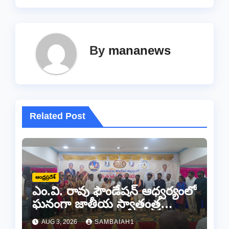
By
mananews
Related Post
ఆంధ్రప్రదేశ్
ఎం.వి. రావు ఫౌండేషన్ ఆధ్వర్యంలో
ఘనంగా జాతీయ స్వాతంత్ర
సమరయోధుల పురస్కారాలు
AUG 3, 2026
SAMBAIAH1