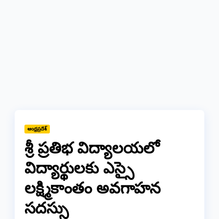
ఆంధ్రప్రదేశ్
శ్రీ ప్రతిభ విద్యాలయలో
విద్యార్థులకు ఎస్సై
లక్ష్మికాంతం అవగాహన
సదస్సు