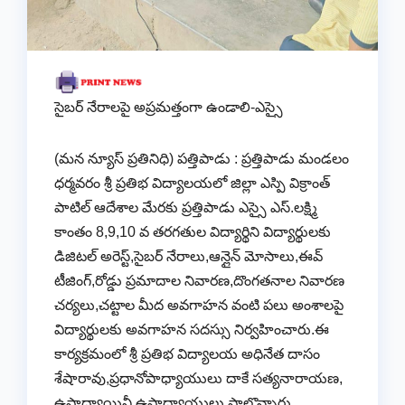
సైబర్ నేరాలపై అప్రమత్తంగా ఉండాలి-ఎస్సై
(మన న్యూస్ ప్రతినిధి) పత్తిపాడు : ప్రత్తిపాడు మండలం
ధర్మవరం శ్రీ ప్రతిభ విద్యాలయలో జిల్లా ఎస్పి విక్రాంత్
పాటిల్ ఆదేశాల మేరకు ప్రత్తిపాడు ఎస్సై ఎస్.లక్ష్మి
కాంతం 8,9,10 వ తరగతుల విద్యార్థిని విద్యార్థులకు
డిజిటల్ అరెస్ట్,సైబర్ నేరాలు,ఆన్లైన్ మోసాలు,ఈవ్
టీజింగ్,రోడ్డు ప్రమాదాల నివారణ,దొంగతనాల నివారణ
చర్యలు,చట్టాల మీద అవగాహన వంటి పలు అంశాలపై
విద్యార్థులకు అవగాహన సదస్సు నిర్వహించారు.ఈ
కార్యక్రమంలో శ్రీ ప్రతిభ విద్యాలయ అధినేత దాసం
శేషారావు,ప్రధానోపాధ్యాయులు దాకే సత్యనారాయణ,
ఉపాధ్యాయినీ ఉపాధ్యాయులు పాల్గొన్నారు.