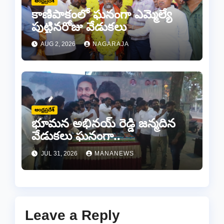
ఆంధ్రప్రదేశ్
కాణిపాకంలో ఘనంగా ఎమ్మెల్యే
పుట్టినరోజు వేడుకలు
AUG 2, 2026
NAGARAJA
ఆంధ్రప్రదేశ్
భూమన అభినయ్ రెడ్డి జన్మదిన
వేడుకలు ఘనంగా..
JUL 31, 2026
MANANEWS
Leave a Reply