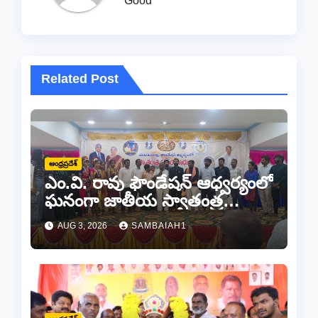
Good
Related Post
ఆంధ్రప్రదేశ్
ఎం.వి. రావు ఫౌండేషన్ ఆధ్వర్యంలో
ఘనంగా జాతీయ స్వాతంత్ర
సమరయోధుల పురస్కారాలు
AUG 3, 2026
SAMBAIAH1
ప్రధానోత్సవం వేడుకలు