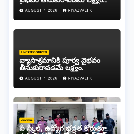
AUGUST 7, 2026
RIYAZVALI K
UNCATEGORIZED
వ్యాసాశ్రమానికి పూర్వ వైభవం
తీసుకురావడమే లక్ష్యం.
AUGUST 7, 2026
RIYAZVALI K
తెలంగాణ
పే స్కేల్, ఉద్యోగ భద్రత కోరుతూ