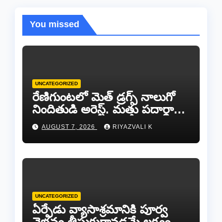
You missed
UNCATEGORIZED
రేణిగుంటలో మెత్ డ్రగ్స్ నాలుగో
నిందితుడి అరెస్ట్. మత్తు పదార్థాల
రాకెట్‌ను సమూలంగా అంతం
AUGUST 7, 2026
RIYAZVALI K
చేస్తాం!
UNCATEGORIZED
ఏర్పేడు వ్యాసాశ్రమానికి పూర్వ
వైభవం తీసుకురావడమే లక్ష్యం..