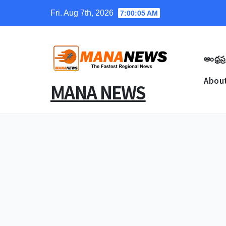
Skip
Fri. Aug 7th, 2026
7:00:06 AM
to
content
ఆంధ్రప్ర
About
MANA NEWS