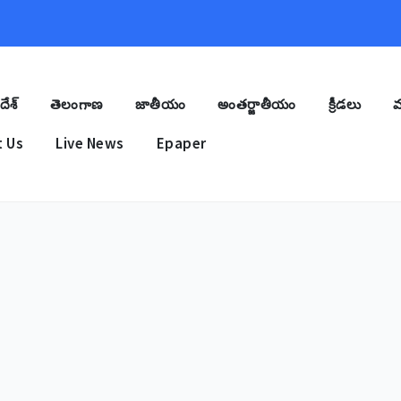
దేశ్
తెలంగాణ
జాతీయం
అంతర్జాతీయం
క్రీడలు
మ
 Us
Live News
Epaper