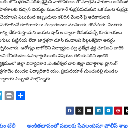
ి తలకు టోపీ ధరించి పరిశుభ్రమైన వాతావరణం లో మాత్రమే పాఠశాల ఆవరణ
ాఠశాలకు వచ్చిన బియ్యం ముందుగానే శుభ్రపరుచుకుని ఒక మంచి శుభ్రమ
ట చేయాలని ఎటువంటి ఇబ్బందులు కలిగిన వెంటనే పై అధికారులకు
పయోగించే కూరగాయలు సాధారణంగా మునగాకు, కరివేపాకు, చింతాకు
లాన్ని చేకూరుస్తాయని బయట షాప్ ల ద్వారా తీసుకువచ్చే కూరగాయలు
ులు పట్టినయ లేదా జాగ్రత్తగా చూసి వండాలని పిల్లలకేదైనా అనర్ధం
ించారు. ఆరోగ్యం బాగోలేని విద్యార్థుల పట్ల ప్రత్యేక శ్రద్ధ చూపించి వారికి
లని లేనియెడల ఉపాధ్యాయులకు విషయం తెలియపరిచి ఇంటికి
ో జిల్లా విద్యాధికారి .వెంకటేశ్వర చారి,జిల్లా విద్యాశాఖ ప్లానింగ్
స్ కొత్తగూడెం మండల విద్యాధికారి యం. ప్రభుదయాళ్ చుంచుపల్లి మండల
 కార్యాలయ సిబ్బంది పాల్గొన్నారు
T
Pr
S
el
in
h
e
t
ar
gr
e
యం టేలీ
అంకితభావంతో ప్రజలకు సేవలందిస్తూ పోలీస్ శాఖ