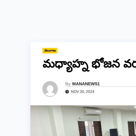
తెలంగాణ
మధ్యాహ్న భోజన వర
By
MANANEWS1
NOV 30, 2024