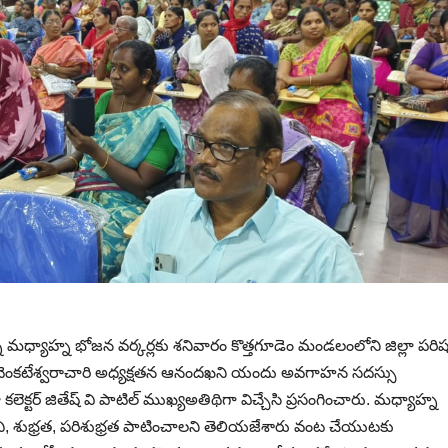
్తున్న మధ్యాహ్న భోజన వర్కర్లకు శనివారం కొత్తగూడెం మండలంలోని జిల్లా పరి
ం. వెంకటేశ్వరాచారి అధ్యక్షతన ఆనందఖని యందు అవగాహన సదస్సు
ెక్టర్ జితేష్ వి పాటిల్ ముఖ్యఅతిథిగా విచ్చేసి ప్రసంగించారు. మధ్యాహ్న
ుచి, శుభ్రత, పరిశుభ్రత పాటించాలని తెలియజేశారు వంట చేయుటకు