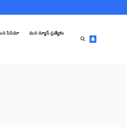
న సినిమా
మన న్యూస్ ప్రత్యేకం