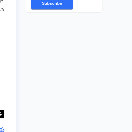
లో
Subscribe
ైన
కు