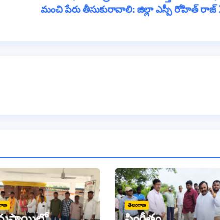
a
మంచి పేరు తీసుకురావాలి: జిల్లా ఎస్పీ రోహిత్ రాజ్
m
గాణ
తెలంగాణ
రామస్థాయిలో
సింగీతం