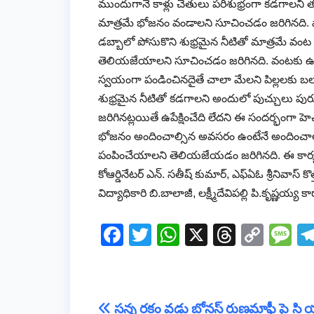
ముందుగానే కాళ్లు చేతులు పరిశుభ్రంగా కడగాలన
మాత్రమే భోజనం వండాలని సూచించడం జరిగినది. ప
డబ్బాలో పోసుకొని శుభ్రమైన నీటితో మాత్రమే వం
తెలియజేయాలని సూచించడం జరిగినది. వంటకు ఉ
స్వయంగా పండించినదైతే చాలా మేలని పిల్లలకు బ
శుభ్రమైన నీటితో కడగాలని అందులో పుచ్చులు పురుగ
జరిగినట్లయితే ఉపేక్షించేది లేదని ఈ సందర్భంగా హెచ్చర
భోజనం అందించాల్సిన అవసరం ఉంటేనే అందించా
పంపించేయాలని తెలియజేయడం జరిగినది. ఈ కార్యక్రమంల
కోఆర్డినేటర్ ఎన్. సతీష్ కుమార్, ఎఫ్ఏఓ శ్రీనివా
విద్యాధికారి బి.బాలాజీ, లక్ష్మీదేవిపల్లి పి.కృష్ణయ్య
F
T
W
X
T
C
M
a
wi
h
hr
o
e
c
tt
at
e
p
ss
e
er
s
a
y
a
Post
సన్న రకం వడ్లు బోనస్ రుణమాఫీ పై సి 