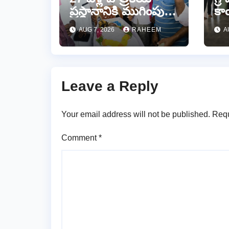
ప్రస్థానానికి ముగింపు..
కాం
ఆంధ్రజ్యోతి సీనియర్
వడ్
AUG 7, 2026
RAHEEM
A
జర్నలిస్టు సల్ల ఆశన్నకు
నూ
కన్నీటి వీడ్కోలు…
ఏర
Leave a Reply
Your email address will not be published.
Requ
Comment
*