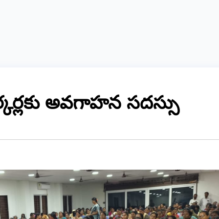
్కర్లకు అవగాహన సదస్సు