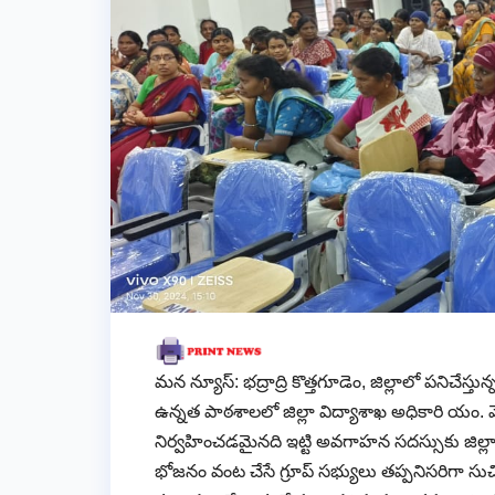
మన న్యూస్: భద్రాద్రి కొత్తగూడెం, జిల్లాలో పనిచేస
ఉన్నత పాఠశాలలో జిల్లా విద్యాశాఖ అధికారి య
నిర్వహించడమైనది ఇట్టి అవగాహన సదస్సుకు జిల్లా కల
భోజనం వంట చేసే గ్రూప్ సభ్యులు తప్పనిసరిగా స