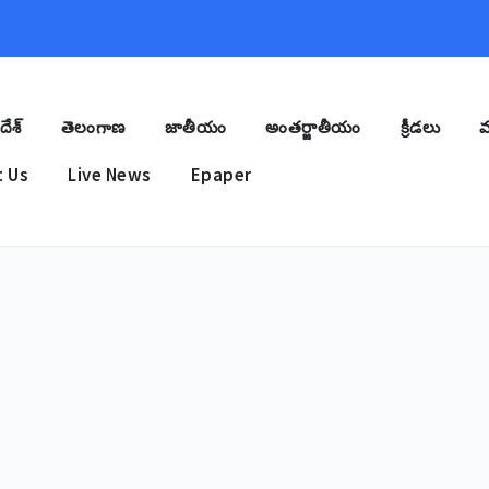
దేశ్
తెలంగాణ
జాతీయం
అంతర్జాతీయం
క్రీడలు
మ
 Us
Live News
Epaper