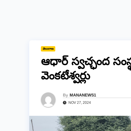
తెలంగాణ
ఆధార్ స్వచ్ఛంద సంస
వెంకటేశ్వర్లు
By
MANANEWS1
NOV 27, 2024