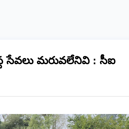
్థ సేవలు మరువలేనివి : సీఐ