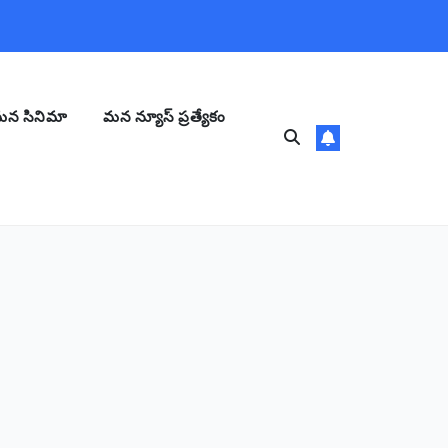
న సినిమా
మన న్యూస్ ప్రత్యేకం