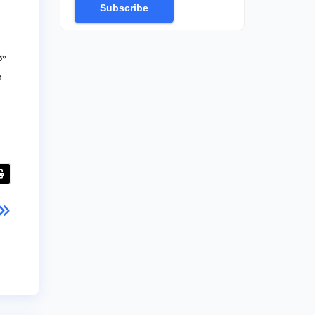
Subscribe
వా
ు