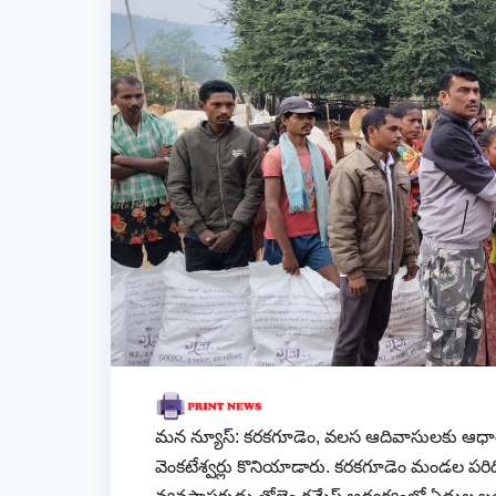
మన న్యూస్: కరకగూడెం, వలస ఆదివాసులకు ఆధార్ 
వెంకటేశ్వర్లు కొనియాడారు. కరకగూడెం మండల పరిధి