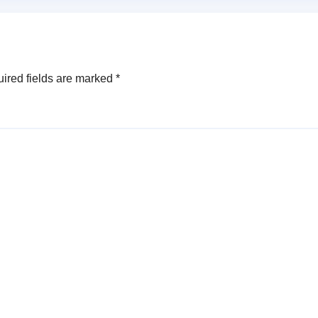
ంటయ్య
కామారెడ్డిలో ఘన
సన్మానం..
ired fields are marked
*