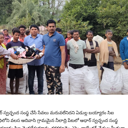
స్వచ్ఛంద సంస్థ చేసే సేవలు మరువలేనిదని ఏడుల్ల బయ్యారం సిఐ
లోని వలస ఆదివాసి గ్రామమైన నీలాద్రి పేటలో ఆధార్ స్వచ్ఛంద సంస్థ