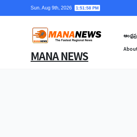
Skip
Sun. Aug 9th, 2026
1:51:59 PM
to
content
ఆంధ్రప్ర
About
MANA NEWS