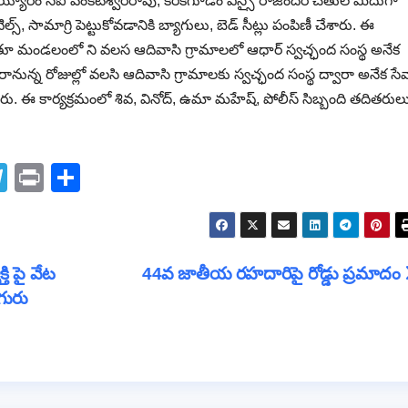
బయ్యారం సిఐ వెంకటేశ్వరరావు, కరకగూడెం ఎస్సై రాజేందర్ చేతుల మీదుగా
ిల్స్, సామాగ్రి పెట్టుకోవడానికి బ్యాగులు, బెడ్ సీట్లు పంపిణీ చేశారు. ఈ
ుతూ మండలంలో ని వలస ఆదివాసి గ్రామాలలో ఆధార్ స్వచ్ఛంద సంస్థ అనేక
రానున్న రోజుల్లో వలసి ఆదివాసి గ్రామాలకు స్వచ్ఛంద సంస్థ ద్వారా అనేక సే
ారు. ఈ కార్యక్రమంలో శివ, వినోద్, ఉమా మహేష్, పోలీస్ సిబ్బంది తదితరుల
T
Pr
S
el
in
h
e
t
ar
gr
e
ి పై వేట
44వ జాతీయ రహదారిపై రోడ్డు ప్రమాదం
a
గురు
m