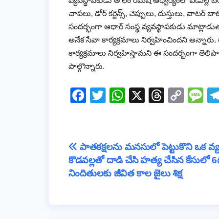
వ్యవస్థాపకుడు తోలెం రమేష్ ఆధ్వర్యంలో ఏడుల్ల 
చాపలు, డోర్ కర్టెన్స్, చెప్పులు, దుస్తులు, వాటర్ బాట
సందర్భంగా ఆధార్ సంస్థ వ్యవస్థాపకుడు మాట్లాడ
అనేక సేవా కార్యక్రమాలు నిర్వహించిందని అన్నారు. 
కార్యక్రమాలు నిర్వహిస్తామని ఈ సందర్భంగా తెలిప
పాల్గొన్నారు.
F
T
W
X
T
C
M
a
wi
h
hr
o
e
c
tt
at
e
p
ss
e
er
s
a
y
a
Post
పాతకక్షలను మనసులో పెట్టుకొని ఒక వ్యక్త
b
A
d
Li
g
కొడవల్లతో దాడి చేసి హత్య చేసిన కేసులో 6
navigation
o
p
s
n
e
నిందితులకు జీవిత కాల జైలు శిక్ష
o
p
k
k