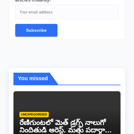
Subscribe
You missed
UNCATEGORIZED
రేణిగుంటలో మెత్ డ్రగ్స్ నాలుగో
నిందితుడి అరెస్ట్. మత్తు పదార్థాల