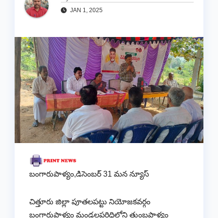
JAN 1, 2025
బంగారుపాళ్యం,డిసెంబర్ 31 మన న్యూస్
చిత్తూరు జిల్లా పూతలపట్టు నియోజకవర్గం
బంగారుపాళ్యం మండలపరిధిలోని తుంబపాళ్యం