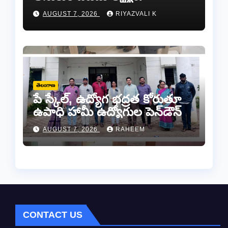
AUGUST 7, 2026
RIYAZVALI K
తెలంగాణ
పే స్కేల్, ఉద్యోగ భద్రత కోరుతూ
ఉపాధి హామీ ఉద్యోగుల పెన్‌డౌన్
AUGUST 7, 2026
RAHEEM
CONTACT US