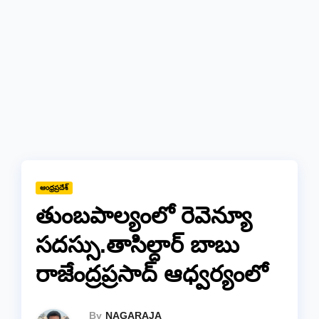
ఆంధ్రప్రదేశ్
తుంబపాల్యంలో రెవెన్యూ
సదస్సు.తాసిల్దార్ బాబు
రాజేంద్రప్రసాద్ ఆధ్వర్యంలో
By
NAGARAJA