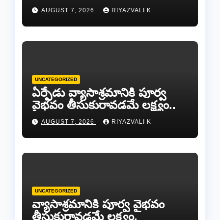
రాకెట్‌ను సమూలంగా అంతం
AUGUST 7, 2026
RIYAZVALI K
చేస్తాం!
UNCATEGORIZED
ఏర్పేడు వ్యాసాశ్రమానికి పూర్వ
వైభవం తీసుకురావడమే లక్ష్యం..
AUGUST 7, 2026
RIYAZVALI K
UNCATEGORIZED
వ్యాసాశ్రమానికి పూర్వ వైభవం
తీసుకురావడమే లక్ష్యం.