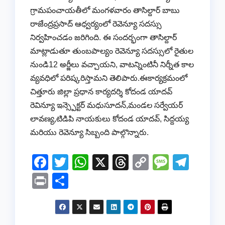
గ్రామపంచాయతీలో మంగళవారం తాసిల్దార్ బాబు
రాజేంద్రప్రసాద్ ఆధ్వర్యంలో రెవెన్యూ సదస్సు
నిర్వహించడం జరిగింది. ఈ సందర్భంగా తాసిల్దార్
మాట్లాడుతూ తుంబపాల్యం రెవెన్యూ సదస్సులో రైతుల
నుండి12 అర్జీలు వచ్చాయని, వాటన్నింటినీ నిర్నీత కాల
వ్యవధిలో పరిష్కరిస్తామని తెలిపారు.ఈకార్యక్రమంలో
చిత్తూరు జిల్లా ప్రధాన కార్యదర్శి కోదండ యాదవ్
రెవిన్యూ ఇన్స్పెక్టర్ మధుసూదన్,మండల సర్వేయర్
లావణ్య,టిడిపి నాయకులు కోదండ యాదవ్, సిద్దయ్య
మరియు రెవెన్యూ సిబ్బంది పాల్గొన్నారు.
F
T
W
X
T
C
M
T
a
wi
h
hr
o
e
el
Pr
S
c
tt
at
e
p
ss
e
in
h
e
er
s
a
y
a
gr
t
ar