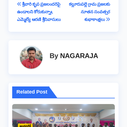
b
A
d
Li
g
a
e
Post
శ్రీవారి కృప ప్ర‌జ‌లంద‌రిపై
కల్లూరుపల్లె గ్రామ ప్రజలకు
o
p
s
n
e
m
ఉండాల‌ని కోరుకున్నాః,
నూతన సంవత్సర
navigation
o
p
k
ఎమ్మెల్యే ఆర‌ణి శ్రీనివాసులు
శుభాకాంక్షలు
k
By
NAGARAJA
Related Post
ఆంధ్రప్రదేశ్