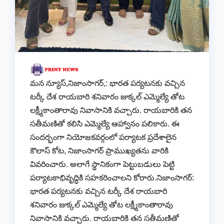
మన న్యూస్,నిజాంసాగర్,: భారత పర్యటనకు వచ్చిన
టర్కీ దేశ రాయబారి శనివారం జుక్కల్ ఎమ్మెల్యే తోట
లక్ష్మీకాంతారావు నివాసానికి వచ్చారు. రాయబారికి తన
సతీమణితో కలిసి ఎమ్మెల్యే ఆహ్వానం పలికారు. ఈ
సందర్భంగా నియోజకవర్గంలో పర్యాటక ప్రదేశాలైన
కౌలాస్ కోట, నిజాంసాగర్ ప్రాముఖ్యతను వారికి
వివరించారు. అలాగే స్థానికంగా పెట్టుబడులు పెట్టి
పర్యాటకాభివృద్ధికి సహకరించాలని కోరారు.నిజాంసాగర్:
భారత పర్యటనకు వచ్చిన టర్కీ దేశ రాయబారి
శనివారం జుక్కల్ ఎమ్మెల్యే తోట లక్ష్మీకాంతారావు
నివాసానికి వచ్చారు. రాయబారికి తన సతీమణితో