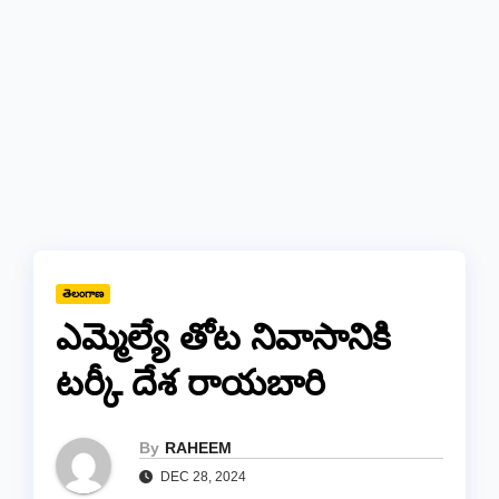
తెలంగాణ
ఎమ్మెల్యే తోట నివాసానికి
టర్కీ దేశ రాయబారి
By
RAHEEM
DEC 28, 2024