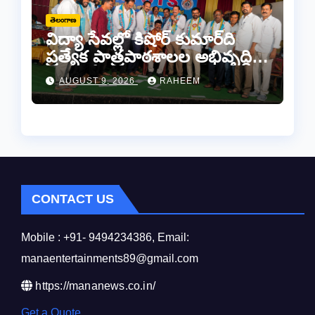
తెలంగాణ
విద్యా సేవల్లో కిషోర్ కుమార్‌ది
ప్రత్యేక పాత్రపాఠశాలల అభివృద్ధికి
“మనకోసం మనం” సంస్థ అండ –
AUGUST 9, 2026
RAHEEM
కామారెడ్డిలో ఘన సన్మానం..
CONTACT US
Mobile : +91- 9494234386, Email:
manaentertainments89@gmail.com
https://mananews.co.in/
Get a Quote