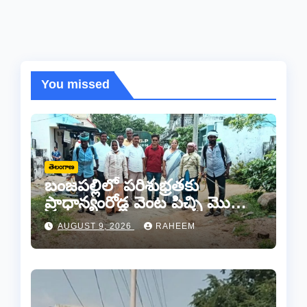
You missed
తెలంగాణ
బంజపల్లిలో పరిశుభ్రతకు
ప్రాధాన్యంరోడ్ల వెంట పిచ్చి మొక్కల
తొలగింపు..
AUGUST 9, 2026
RAHEEM