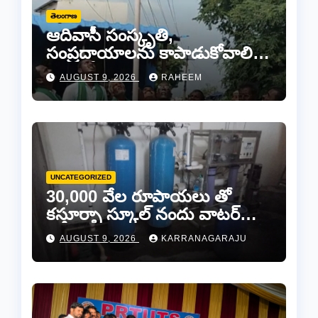
తెలంగాణ
ఆదివాసీ సంస్కృతి,
సంప్రదాయాలను కాపాడుకోవాలి…
ఆదివాసీ నాయకపోడ్ జిల్లా
AUGUST 9, 2026
RAHEEM
అధ్యక్షులు మొట్ట పెంటయ్య
UNCATEGORIZED
30,000 వేల రూపాయలు తో
కస్తూర్బా స్కూల్ నందు వాటర్
ప్లాంట్ మరమ్మతులకి “చెక్”..
AUGUST 9, 2026
KARRANAGARAJU