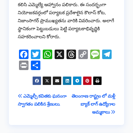
కలిసి ఎమ్మెల్యే ఆహ్వానం పలికారు. ఈ సందర్భంగా
నియోజకవర్గంలో పర్యాటక ప్రదేశాలైన కౌలాస్ కోట,
నిజాంసాగర్ ప్రాముఖ్యతను వారికి వివరించారు. అలాగే
స్థానికంగా పెట్టుబడులు పెట్టి పర్యాటకాభివృద్ధికి
సహకరించాలని కోరారు.
F
T
W
X
T
C
M
T
a
wi
h
hr
o
e
el
Pr
S
c
tt
at
e
p
ss
e
in
h
e
er
s
a
y
a
gr
t
ar
b
A
d
Li
g
a
e
Post
ఎమ్మెల్సీ కవితకు ఘనంగా
తెలంగాణ రాష్ట్రం లో మళ్లీ
o
p
s
n
e
m
స్వాగతం పలికిన శ్రేణులు.
బ్యాక్ లాగ్ ఉద్యోగాల
navigation
o
p
k
అమ్మకాలు
k