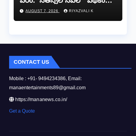
వరం: ‘నేతన్నల సేవలో’ పథకం
ద్వారా ఏటా ₹25,000 ఆర్థిక
AUGUST 7, 2026
RIYAZVALI K
సాయం!
CONTACT US
Mobile : +91- 9494234386, Email:
manaentertainments89@gmail.com
https://mananews.co.in/
Get a Quote