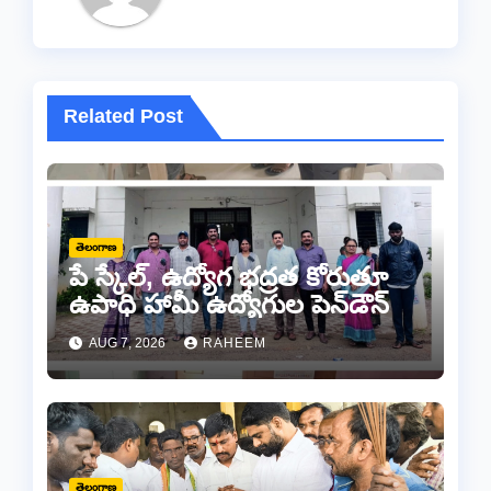
Related Post
తెలంగాణ
పే స్కేల్, ఉద్యోగ భద్రత కోరుతూ
ఉపాధి హామీ ఉద్యోగుల పెన్‌డౌన్
AUG 7, 2026
RAHEEM
తెలంగాణ