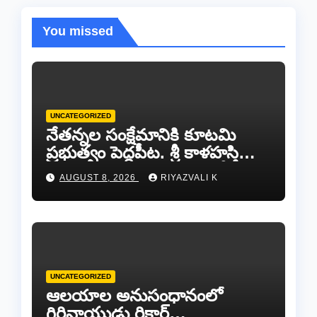
You missed
UNCATEGORIZED
నేతన్నల సంక్షేమానికి కూటమి
ప్రభుత్వం పెద్దపీట. శ్రీ కాళహస్తి
ఎమ్మెల్యే బొజ్జల వెంకట సుధీర్ రెడ్డి.
AUGUST 8, 2026
RIYAZVALI K
UNCATEGORIZED
ఆలయాల అనుసంధానంలో
గిరినాయుడు రికార్డ్