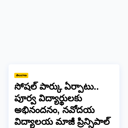
తెలంగాణ
సోషల్ పార్కు ఏర్పాటు..
పూర్వ విద్యార్థులకు
అభినందనం, నవోదయ
విద్యాలయ మాజీ ప్రిన్సిపాల్