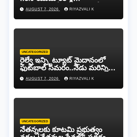
దారినేర్పరి..రోడ్డు నిర్మాణంతో పాటు
AUGUST 7, 2026
RIYAZVALI K
గోవుల సంరక్షణకు ప్రాణప్రతిష్ఠ!..
UNCATEGORIZED
రైల్వే ఇన్స్టిట్యూట్ మైదానంలో
ఫుట్‌బాల్ సమరం..నేడు మరిన్ని
జట్లు సిద్ధం!.
AUGUST 7, 2026
RIYAZVALI K
UNCATEGORIZED
​నేతన్నలకు కూటమి ప్రభుత్వం