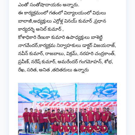
ఎంతో సంతోషాదాయకం అన్నారు.
ఈ కార్యక్రమంలో గతంలో విద్యాలయంలో విధులు
బాలాజీ,అధ్యక్షులు ఎర్రోళ్ల వినయ్ కుమార్ ,ప్రధాన
కార్యదర్శి అనిల్ కుమార్ ,
కోశాధికారి రేణుకా కుమారి ఉపాధ్యక్షులు బాశెట్టి
నాగవేందర్,కార్యక్రమ నిర్వాహకులు డాక్టర్ విజయరాజ్,
నవీన్ కుమార్, రాజబాబు, విక్రమ్, నరహరి చంద్రకాంత్,
ప్రవీణ్, నరేష్ కుమార్, అమరేందర్ గంగమోహన్, శోభ,
రేఖ, సరిత, అనిత ,తదితరులు ఉన్నారు