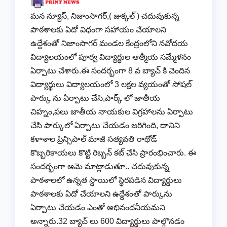
మన న్యూస్, నిజాంసాగర్,( జుక్కల్ ) చదువుకున్న
పాఠశాలకు ఏదో విధంగా సహాయం చేయాలని
ఉద్దేశంతో నిజాంసాగర్ మండల కేంద్రంలోని నవోదయ
విద్యాలయంలో పూర్వ విద్యార్థుల ఆత్మీయ సమ్మేళనం
ఏర్పాటు చేశారు.ఈ సందర్భంగా 8 వ బ్యాచ్ కి చెందిన
విద్యార్థులు విద్యాలయంలో 3 లక్షల వ్యయంతో సోషల్
పార్కు ను ఏర్పాటు చేసి,పార్క్ లో జాతీయ
చిహ్నం,పలు జాతీయ నాయకుల విగ్రహాలను ఏర్పాటు
చేసి పార్కులో ఏర్పాటు చేయడం జరిగింది, దానిని
కళాశాల ప్రిన్సిపాల్ మాజీ సత్యవతి రాథోడ్
కొబ్బరికాయలు కొట్టి రిబ్బన్ కట్ చేసి ప్రారంభించారు. ఈ
సందర్భంగా ఆమె మాట్లాడుతూ.. చదువుకున్న
పాఠశాలలో ఉన్నత స్థాయిలో స్థిరపడిన విద్యార్థులు
పాఠశాలకు ఏదో చేయాలని ఉద్దేశంతో పార్కును
ఏర్పాటు చేయడం ఎంతో అభినందనీయమని
అన్నారు.32 బ్యాచ్‌ లు 600 విద్యార్థులు పాల్గొనడం