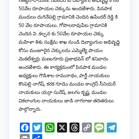
సత్యనారాయణ, రవీందర్ కు దివ్యాంగు అభివృద్ధి కోసం
50వేల రూపాయల చెక్కును అందజేశారు. పినపాక
మండలం దుగినేపల్లి గ్రామానికి చెందిన ఉపేందర్ రెడ్డి కి
50 వేల రూపాయలు, గోపాలరావుపేట గ్రామానికి
చెందిన వి .కల్పన కు 50వేల రూపాయల చెక్కు
మహిళా శిశు సంక్షేమ శాఖ నుండి దివ్యాంగుల అభివృద్ధి
కోసం మంజూరైన చెక్కులను ఎమ్మెల్యే పాయం
వెంకటేశ్వర్లు మణుగూరు ప్రజాభవన్ లో శనివారం
అందజేశారు. ఈ కార్యక్రమంలో పినపాక మండల
అధ్యక్షులు గొడిశాల రామనాథం, పార్టీ నాయకులు
కొంపెల్లి నాగేష్, కరక గూడెం మండల కాంగ్రెస్ సీనియర్
నాయకులు యర్రా సురేష్, జలగం కృష్ణ, మండల
వికలాంగుల నాయకులు జాడి నాగరాజు తదితరులు
పాల్గొన్నారు.
F
T
W
X
T
C
M
T
a
wi
h
hr
o
e
el
Pr
S