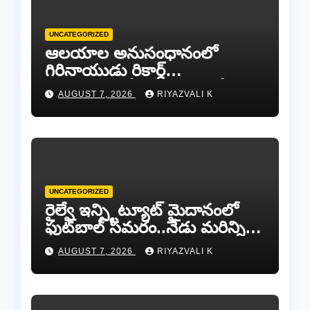
UNCATEGORIZED
ఆలయాల అనుసంధానంలో
గిరినాయుడు రికార్డ్
దారినేర్పరి..రోడ్డు నిర్మాణంతో పాటు
AUGUST 7, 2026
RIYAZVALI K
గోవుల సంరక్షణకు ప్రాణప్రతిష్ఠ!..
UNCATEGORIZED
రైల్వే ఇన్స్టిట్యూట్ మైదానంలో
ఫుట్‌బాల్ సమరం..నేడు మరిన్ని
జట్లు సిద్ధం!.
AUGUST 7, 2026
RIYAZVALI K