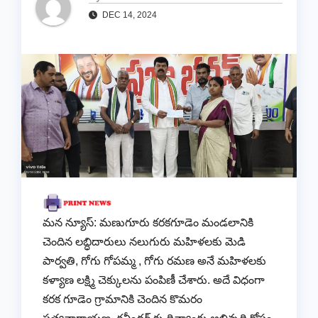
DEC 14, 2024
మన న్యూస్: మణుగూరు కరకగూడెం మండలానికి
చెందిన లబ్ధిదారులు నలుగురు మహిళలకు మెడి
పార్వతి, గోగు గోపమ్మ , గోగు రమణ అనే మహిళలకు
కళ్యాణ లక్ష్మి చెక్కులను పంపిణీ చేశారు. అదే విధంగా
కరక గూడెం గ్రామానికి చెందిన కొమరం