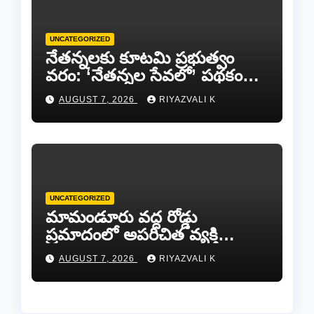
UNCATEGORIZED
​నేతన్నలకు కూటమి ప్రభుత్వం
వరం: ‘నేతన్నల సేవలో’ పథకం
ద్వారా ఏటా ₹25,000 ఆర్థిక
AUGUST 7, 2026
RIYAZVALI K
సాయం!
UNCATEGORIZED
​మామండూరు వద్ద రోడ్డు
ప్రమాదంలో అపరిచిత వ్యక్తి
మృతి…సమాచారం తెలిస్తే
AUGUST 7, 2026
RIYAZVALI K
రేణిగుంట పోలీసులను
సంప్రదించండి.