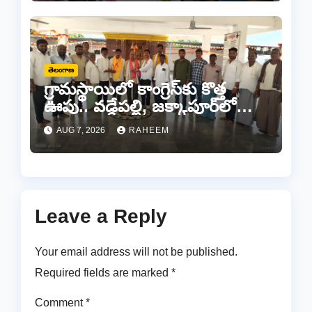
తెలంగాణ
గ్రామస్థాయిలో కాంగ్రెస్‌కు కొత్త
ఊపు.. వడ్డేపల్లి, జక్కాపూర్‌లో
నూతన కమిటీల ఏర్పాటు
AUG 7, 2026
RAHEEM
Leave a Reply
Your email address will not be published.
Required fields are marked
*
Comment
*