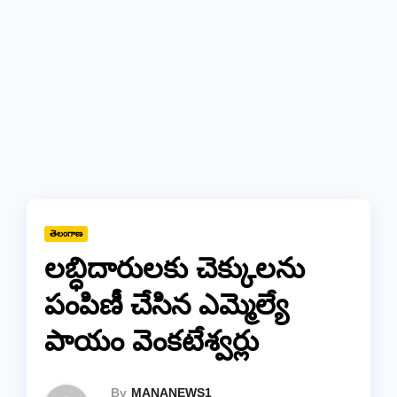
తెలంగాణ
లబ్ధిదారులకు చెక్కులను
పంపిణీ చేసిన ఎమ్మెల్యే
పాయం వెంకటేశ్వర్లు
By
MANANEWS1