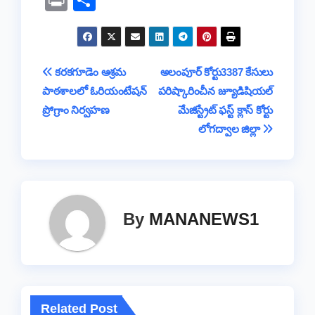
c
tt
at
e
p
ss
e
in
h
e
er
s
a
y
a
gr
t
ar
b
A
d
Li
g
a
e
Post
కరకగూడెం ఆశ్రమ
అలంపూర్ కోర్టు3387 కేసులు
o
p
s
n
e
m
పాఠశాలలో ఓరియంటేషన్
పరిష్కారించీన జ్యూడిషియల్
navigation
o
p
k
ప్రోగ్రాం నిర్వహణ
మేజిస్ట్రేట్ ఫస్ట్ క్లాస్ కోర్టు
k
లోగద్వాల జిల్లా
By
MANANEWS1
Related Post