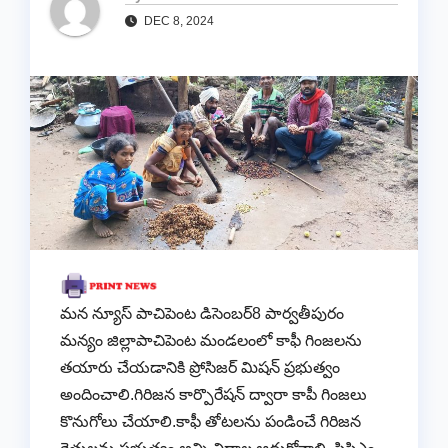
DEC 8, 2024
మన న్యూస్ పాచిపెంట డిసెంబర్8 పార్వతీపురం
మన్యం జిల్లాపాచిపెంట మండలంలో కాఫీ గింజలను
తయారు చేయడానికి ప్రోసిజర్ మిషన్ ప్రభుత్వం
అందించాలి.గిరిజన కార్పొరేషన్ ద్వారా కాపీ గింజలు
కొనుగోలు చేయాలి.కాఫీ తోటలను పండించే గిరిజన