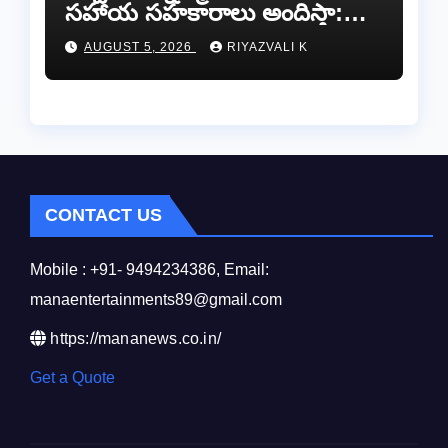
సహాయ సహకారాలు అందిస్తా:
చంద్రగిరి ఎమ్మెల్యే పులివర్తి నాని.
AUGUST 5, 2026
RIYAZVALI K
CONTACT US
Mobile : +91- 9494234386, Email:
manaentertainments89@gmail.com
https://mananews.co.in/
Get a Quote