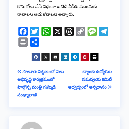
కొనుగోలు చేసే విధంగా ఐటిడి ఏపీఓ ముందుకు
రావాలని ఆదుకోవాలని అన్నారు.
F
T
W
X
T
C
M
T
a
wi
h
hr
o
e
el
Pr
S
c
tt
at
e
p
ss
e
in
h
e
er
s
a
y
a
gr
t
ar
b
A
d
Li
g
a
e
Post
సాలూరు పట్టణంలో పలు
బ్యాంకు ఉద్యోగుల
o
p
s
n
e
m
అభివృద్ధి కార్యక్రమంలో
సమన్వయ కమిటీ
navigation
o
p
k
పాల్గొన్న మంత్రి గుమ్మిడి
ఆధ్వర్యంలో అన్నదానం
k
సంధ్యారాణి