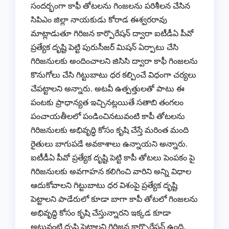
సందర్భంగా కాఫీ తోటలను గింజలను పరిశీలన చేసిన
సిపిఎం జిల్లా నాయకుడు కోరాడ ఈశ్వరరావు
మాట్లాడుతూ గిరిజన కార్పొరేషన్ ద్వారా ఐటీడీఏ పీవో
ప్రత్యేక దృష్టి పెట్టి పురుసీజర్ మిషన్ ఏర్పాటు చేసి
గిరిజనులకు అందించాలని జిసిసి ద్వారా కాఫీ గింజలను
కొనుగోలు చేసి గిట్టుబాటు ధర కల్పించే విధంగా చర్యలు
చేపట్టాలని అన్నారు. అటవీ ఉత్పత్తులతో పాటు ఈ
పంటకు ప్రాధాన్యత ఇచ్చినట్లయితే సతాబి తంగలం
పంచాయతీలలో పండించినటువంటి కాపీ తోటలను
గిరిజనులకు అభివృద్ధి కోసం కృషి చేస్తే మరింత మంది
రైతులు బాగుపడే అవకాశాలు ఉన్నాయని అన్నారు.
ఐటీడీఏ పీవో ప్రత్యేక దృష్టి పెట్టి కాపీ తోటలు పెంపకం పై
గిరిజనులకు అవగాహన కలిగించి వారిని అన్ని విధాల
ఆదుకోవాలని గిట్టుబాటు ధర విశంపై ప్రత్యేక దృష్టి
పెట్టాలని పాడేరులో కూడా బాగా కాపీ తోటలో గింజలను
అభివృద్ధి కోసం కృషి చేస్తున్నారని ఇక్కడ కూడా
అటువంటి దృష్టి పెట్టాలని గిరిజన కార్పొరేషన్ ఉంది.