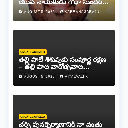
యువ నాయకుడు గోధా సుందర్
రెడ్డి.
AUGUST 5, 2026
KARRANAGARAJU
UNCATEGORIZED
తల్లి పాలే శిశువుకు సంపూర్ణ రక్షణ
– తల్లి పాల వారోత్సవాల
సందర్భంగా అవగాహన ర్యాలీ…
AUGUST 5, 2026
RIYAZVALI K
UNCATEGORIZED
చర్చి పునర్నిర్మాణానికి నా వంతు