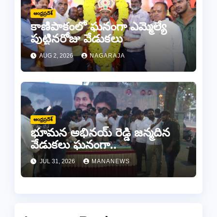
ఆంధ్రప్రదేశ్
కాణిపాకంలో ఘనంగా ఎమ్మెల్యే
పుట్టినరోజు వేడుకలు
AUG 2, 2026
NAGARAJA
ఆంధ్రప్రదేశ్
భూమన అభినయ్ రెడ్డి జన్మదిన
వేడుకలు ఘనంగా..
JUL 31, 2026
MANANEWS