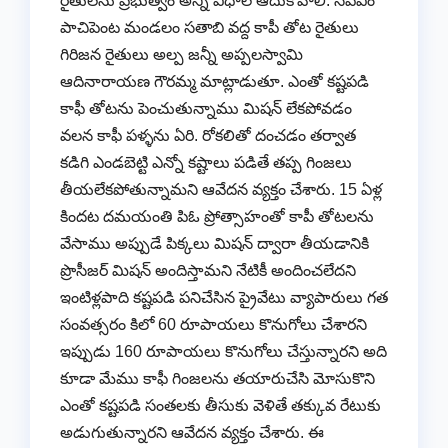
రైతులను ప్రభుత్వం అన్ని విధాల ఆదుకోవాలి. సిపిఎం
పాచిపెంట మండలం సతాబి వద్ద కాపీ తోట రైతులు
గిరిజన రైతులు అల్ప జన్నీ అప్పలస్వామి
ఆదినారాయణ గౌరమ్మ మాట్లాడుతూ. ఎంతో కష్టపడి
కాఫీ తోటను పెంచుతున్నాము మిషన్ లేకపోవడం
వలన కాఫీ పళ్ళను ఏరి. రోకలితో దంచడం తర్వాత
కడిగి ఎండబెట్టి ఎన్నో కష్టాలు పడితే తప్ప గింజలు
తీయలేకపోతున్నామని ఆవేదన వ్యక్తం చేశారు. 15 ఏళ్ల
కిందట దమయంతి పిఓ ప్రోత్సాహంతో కాపీ తోటలను
వేసాము అప్పుడే పిక్కలు మిషన్ ద్వారా తీయడానికి
ప్రొసీజర్ మిషన్ అందిస్తామని నేటికీ అందించలేదని
ఇంటిళ్లపాది కష్టపడి పనిచేసిన ప్రైవేటు వ్యాపారులు గత
సంవత్సరం కిలో 60 రూపాయలు కొనుగోలు చేశారని
ఇప్పుడు 160 రూపాయలు కొనుగోలు చేస్తున్నారని అది
కూడా మేము కాఫీ గింజలను తయారుచేసి మోసుకొని
ఎంతో కష్టపడి సంతలకు తీసుకు వెళితే తక్కువ రేటుకు
అడుగుతున్నారని ఆవేదన వ్యక్తం చేశారు. ఈ