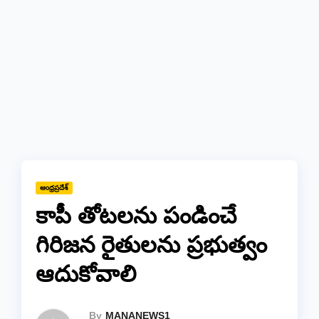
ఆంధ్రప్రదేశ్
కాపీ తోటలను పండించే
గిరిజన రైతులను ప్రభుత్వం
ఆదుకోవాలి
By
MANANEWS1