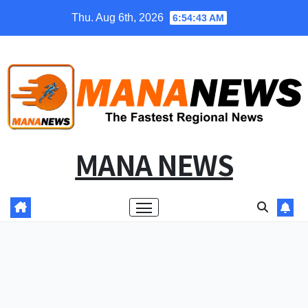
Skip
Thu. Aug 6th, 2026
6:54:43 AM
to
content
MANA NEWS