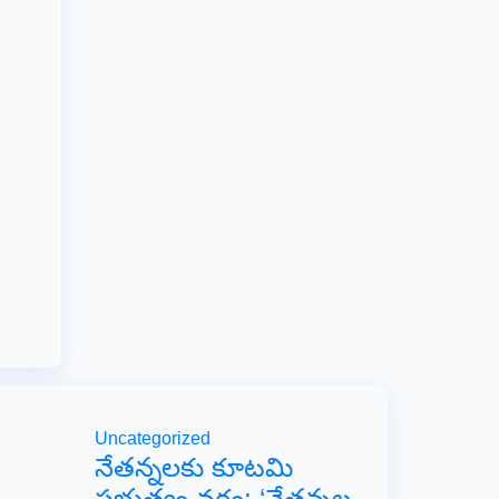
Uncategorized
​నేతన్నలకు కూటమి
ప్రభుత్వం వరం: ‘నేతన్నల