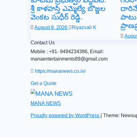
శ్రీ కాళహస్తి ఎమ్మెల్యే బొజ్జల
దారినే
వెంకట సుధీర్ రెడ్డి.
పాటు
ప్రాణప్
August 8, 2026
Riyazvali K
Augus
Contact Us
Mobile : +91- 9494234386, Email:
manaentertainments89@gmail.com
https://mananews.co.in/
Get a Quote
MANA NEWS
Proudly powered by WordPress
|
Theme: Newsu