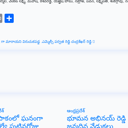
ల, వెంకట లక్ష్మి, మహేష్, కేశవరెడ్డి, యజ్ఞేష్ బాబు, నట్రాజ, పవన్, లక్ష్మీపతి, శంకర్రావు, 
sage
elegram
Print
Share
్ గా మారాయని విరుచుకపడ్డ .ఎమ్మెల్సీ పర్వత రెడ్డి చంద్రశేఖర్ రెడ్డి
ేశ్
ఆంధ్రప్రదేశ్
ిపాకంలో ఘనంగా
భూమన అభినయ్ రెడ్డి
ల్యే పుట్టినరోజు
జన్మదిన వేడుకలు