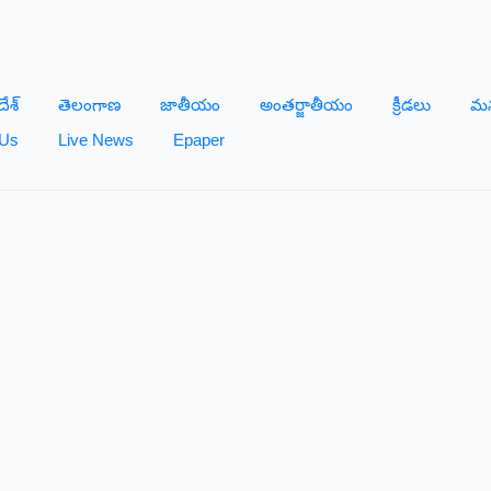
దేశ్
తెలంగాణ
జాతీయం
అంతర్జాతీయం
క్రీడలు
మన
 Us
Live News
Epaper