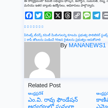
ఈ కార్యక్రమంలో కమిటి సభ్యులు భాస్కర్, జనార్ధన్, సుమలత, రేష్మ, నిర్మ
మరియు ఇతర బ్యాంకు ఉద్యోగులు, అధికారులు పాల్గొన్నారు.
Facebook
Twitter
WhatsApp
X
Threads
Copy
Mes
T
Link
Post
పేరెంట్స్ టీచర్స్ కమిటీ మీటింగులన్ని కూటమి ప్రభుత్వ పొలిటికల్ స్టంట్స
కాపీ తోటలను పండించే గిరిజన రైతులను ప్రభుత్వం ఆదుకోవాలి
navigation
By
MANANEWS1
Related Post
ఆంధ్రప్రదేశ్
ఆంధ్రప్రద
ఎం.వి. రావు ఫౌండేషన్
కాణ
ఆధ్వర్యంలో ఘనంగా
ఎమ్మె