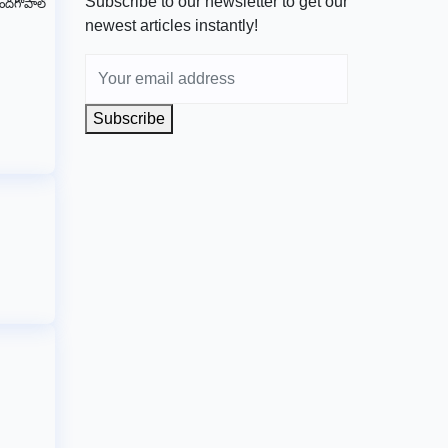
Subscribe to our newsletter to get our
నందగోపాల్
newest articles instantly!
Subscribe