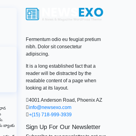
Fermentum odio eu feugiat pretium
nibh. Dolor sit consectetur
adipiscing.
It is a long established fact that a
reader will be distracted by the
readable content of a page when
looking at its layout.
4001 Anderson Road, Phoenix AZ
info@newsexo.com
రధాన
ు
+(15) 718-999-3939
రు.
రు బ్యాంకు
Sign Up For Our Newsletter