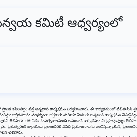
మన్వయ కమిటీ ఆధ్వర్యంలో
ానిక కపిలతీర్థం వద్ద అన్నదాన కార్యక్రమం నిర్వహించారు. ఈ కార్యక్రమంలో టీబీఈసీసీ ప్
ంగిస్తూ కార్తీకమాసం సంధర్భంగా భక్తులకు మరియు పేదలకు అన్నదాన కార్యక్రమం చేపట్టినట్ల
ున్నారని తెలిపారు. గత ఏడు సంవత్సరాలనుంచి అనందాన కార్యడమం నిర్వహిస్తున్నట్లు తెలిపా
న్నారు. ప్రభుత్వరంగ బ్యాంకులు ప్రజలందరికి వివిధ ప్రయోజనాలను అందిస్తున్నాయని, ప్రజలంద
ాలని తెలిపారు.