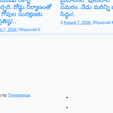
ర్పరి..రోడ్డు నిర్మాణంతో
సమరం..నేడు మరిన్ని జ
 గోవుల సంరక్షణకు
సిద్ధం!.
రతిష్ఠ!..
August 7, 2026
Riyazvali 
t 7, 2026
Riyazvali K
p by
Themeansar
.