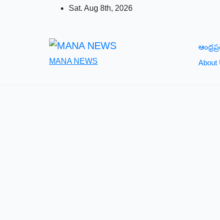
Skip
Sat. Aug 8th, 2026
to
content
ఆంధ్రప్ర
MANA NEWS
About