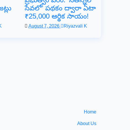
ట్లు
సేవలో’ పథకం ద్వారా ఏటా
₹25,000 ఆర్థిక సాయం!
K
August 7, 2026
Riyazvali K
Home
About Us