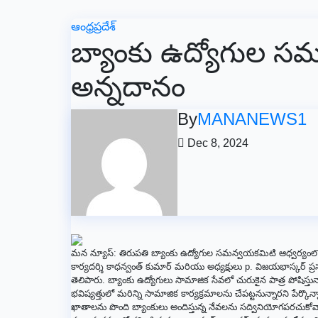
ఆంధ్రప్రదేశ్
బ్యాంకు ఉద్యోగుల స
అన్నదానం
By
MANANEWS1
Dec 8, 2024
మన న్యూస్: తిరుపతి బ్యాంకు ఉద్యోగుల సమన్వయకమిటి ఆధ్వర్యంలో స్థ
కార్యదర్శి కాధన్వంత్ కుమార్ మరియు అధ్యక్షులు p. విజయభాస్కర్ ప్రస
తెలిపారు. బ్యాంకు ఉద్యోగులు సామాజిక సేవలో చురుకైన పాత్ర పోషిస్త
భవిష్యత్తులో మరిన్ని సామాజిక కార్యక్రమాలను చేపట్టనున్నారని పేర్కొ
ఖాతాలను పొంది బ్యాంకులు అందిస్తున్న నేవలను సద్వినియోగపరచుకోవ