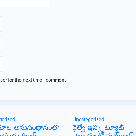
er for the next time I comment.
gorized
Uncategorized
ాల అనుసంధానంలో
రైల్వే ఇన్స్టిట్యూట్
ాయుడు రికార్డ్
మైదానంలో ఫుట్‌బాల్