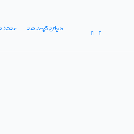
 సినిమా
మన న్యూస్ ప్రత్యేకం