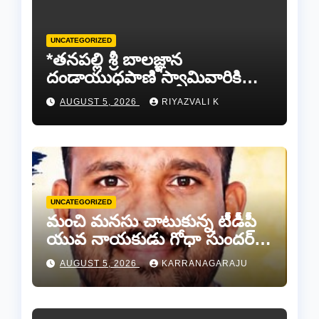
UNCATEGORIZED
*తనపల్లి శ్రీ బాలజ్ఞాన
దండాయుధపాణి స్వామివారికి
పట్టువస్త్రాలు సమర్పించిన తుడా
AUGUST 5, 2026
RIYAZVALI K
ఛైర్మన్ డాక్టర్ డాలర్స్ దివాకర్
రెడ్డి…
UNCATEGORIZED
మంచి మనసు చాటుకున్న టీడీపీ
యువ నాయకుడు గోధా సుందర్
రెడ్డి.
AUGUST 5, 2026
KARRANAGARAJU