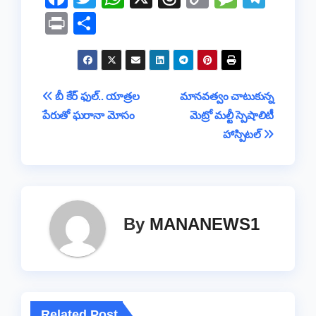
a
wi
h
hr
o
e
el
Pr
S
c
tt
at
e
p
ss
e
in
h
e
er
s
a
y
a
gr
t
ar
b
A
d
Li
g
a
e
Post
బీ కేర్ ఫుల్.. యాత్రల
మానవత్వం చాటుకున్న
o
p
s
n
e
m
పేరుతో ఘరానా మోసం
మెట్రో మల్టీ స్పెషాలిటీ
navigation
o
p
k
హాస్పిటల్
k
By
MANANEWS1
Related Post