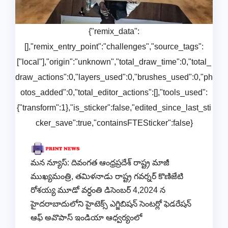
{"remix_data":
[],"remix_entry_point":"challenges","source_tags":
["local"],"origin":"unknown","total_draw_time":0,"total_
draw_actions":0,"layers_used":0,"brushes_used":0,"ph
otos_added":0,"total_editor_actions":[],"tools_used":
{"transform":1},"is_sticker":false,"edited_since_last_sti
cker_save":true,"containsFTESticker":false}
మన న్యూస్: దివంగత ఆంధ్రప్రదేశ్ రాష్ట్ర మాజీ
ముఖ్యమంత్రి, తమిళనాడు రాష్ట్ర గవర్నర్ కొణిజేటి
రోశయ్య మూడో వర్ధంతి డిసెంబర్ 4,2024 న
హైదరాబాదులోని హైటెక్స్ ఎగ్జిబిషన్ సెంటర్లో ఫెడరేషన్
ఆఫ్ అవొపాస్ ఇండియా ఆధ్వర్యంలో