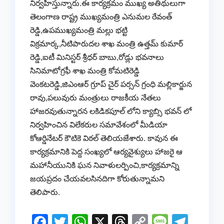
నిర్వహిస్తున్నారు.ఈ కార్యక్రమం ముఖ్య అతిథులుగా
తెలంగాణ రాష్ట్ర ముఖ్యమంత్రి ఎనుమల రేవంత్
రెడ్డి,ఉపముఖ్యమంత్రి మల్లు భట్టి
విక్రమార్క,నీటిపారుదల శాఖ మంత్రి ఉత్తమ్ కుమార్
రెడ్డి,ఐటీ మినిస్టర్ శ్రీధర్ బాబు,రోడ్లు భవనాలు
సినిమాటోగ్రఫీ శాఖ మంత్రి కోమటిరెడ్డి
వెంకటరెడ్డి,జిఎంఆర్ గ్రూప్ చైర్ పర్సన్ గ్రంధి మల్లికార్జున
రావు,పలువురు మంత్రులు రాజకీయ నేతలు
హాజరవుతున్నారన లకిడికపూల్ లోని క్యాబ్సి భవన్ లో
నిర్వహించిన విలేకరుల సమావేశంలో మీడియా
కోఆర్డినేటర్‌ కౌటికె విఠల్‌ తెలియజేశారు. కావున ఈ
కార్యక్రమానికి పెద్ద సంఖ్యలో ఆర్యవైశ్యులు హాజరై ఆ
మహానీయునికి ఘన నివాళులర్పించి,కార్యక్రమాన్ని
జయప్రదం చేయవలసినదిగా కోరుతున్నామని
తెలిపారు.
F
T
W
X
T
C
M
T