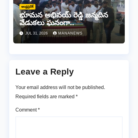
ఆంధ్రప్రదేశ్
భూమన అభినయ్ రెడ్డి జన్మదిన
వేడుకలు ఘనంగా..
JUL 31, 2026
MANANEWS
Leave a Reply
Your email address will not be published.
Required fields are marked
*
Comment
*