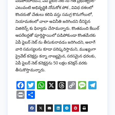
పడిపోయాయని, ఏపీ ఫైబర్ నెట్ ను గత ప్రభుత్వంలో
ఎటువంటి అభివృద్ధికి నోచుకోక పోక , వివిధ దశలలో
కొందరుతో చేతులు కలిపి వస్తు సమగ్ర కొనుగోలులో,
నియామకలలో చాలా అవినీతి జరిగిందని దీనిపైన
విజిలెన్స్ కు ఫిర్యాదు చేసామన్నారు. కొంతమంది కేబుల్
ఆపరేటర్లతో పూర్తిస్థాయిలో పడిపోకుండా కొంతమేరకు
ఏపీ ఫైబర్ నెట్ ను తీసుకురావడం జరిగిందని, అలాగే
వారి సమస్యలను కూడా పరిష్కరిస్తామని, ముఖ్యంగా
ప్రైవేట్ కనెక్షన్లు కన్నా నాణ్యమైన, సరసమైన ధరలకు,
ఏపీ ఫైబర్ నెట్ కనెక్షన్లను 50 లక్షల కనెక్షన్ వరకు
తీసుకొస్తామన్నారు.
F
T
W
X
T
C
M
T
a
wi
h
hr
o
e
el
Pr
S
c
tt
at
e
p
ss
e
in
h
e
er
s
a
y
a
gr
t
ar