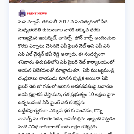
మన న్యూస్: తిరుపతీ 2017 వ సంవత్సరంలో పేద
మధ్యతరగతి కుటుంబాల వారికి తక్కువ ధరకు
నాణ్యమైన ఇంటర్నెట్, ఛానల్స్, ఫోన్ కాల్స్ అందించుట
కొరకు ఏర్పాటు చేసినదే ఏపీ ఫైబర్ నెట్ అని ఏపీ ఎస్
ఎఫ్ ఎల్ చైర్మన్ జీవీ రెడ్డి అన్నారు. ఈ సందర్భంగా
శనివారం తిరుపతిలోని ఏపీ ఫైబర్ నెట్ కార్యాలయంలో
ఆయన విలేకరులతో మాట్లాడుతూ.. ఏపీ ముఖ్యమంత్రి
చంద్రబాబు నాయుడు మానస పుత్రిక అయినా ఏపీ
ఫైబర్ నెట్ లో గతంలో జరిగిన అవకతవకలపై విచారణ
జరిపి ప్రక్షాళన చేస్తామని, గత ప్రభుత్వం 10 లక్షలు పైగా
ఉన్నటువంటి ఏపీ ఫైబర్ నెట్ కనెక్షన్లను
ఉద్దేశపూర్వకంగా ఎక్కువ ధర కు పెంచడం, కొన్ని
చానల్స్ ను తొలగించడం, ఆపరేటర్లను ఇబ్బంది పెట్టడం
వంటి వివిధ కారణాలతో ఐదు లక్షల కనెక్షన్లకు