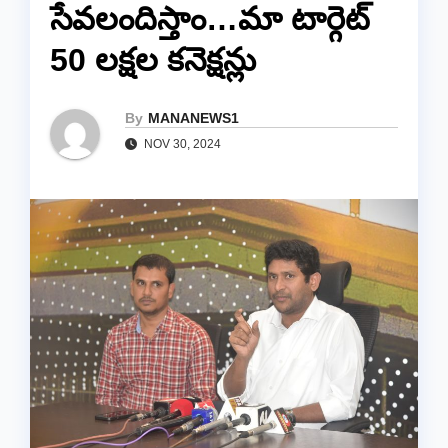
సేవలందిస్తాం…మా టార్గెట్
50 లక్షల కనెక్షన్లు
By
MANANEWS1
NOV 30, 2024