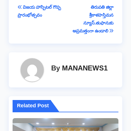
b
A
d
Li
g
a
e
Post
విజయ హాస్పిటల్ గొప్ప
తిరుపతి జిల్లా
o
p
s
n
e
m
ప్రారంభోత్సవం
శ్రీకాళహస్తిమన
navigation
o
p
k
న్యూస్.తుఫానుకు
k
అప్రమత్తంగా ఉండాలి
By
MANANEWS1
Related Post