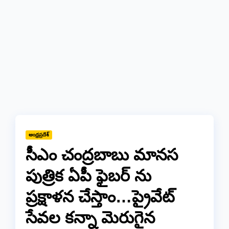
ఆంధ్రప్రదేశ్
సీఎం చంద్రబాబు మానస
పుత్రిక ఏపీ ఫైబర్ ను
ప్రక్షాళన చేస్తాం…ప్రైవేట్
సేవల కన్నా మెరుగైన