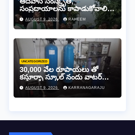
ఆదివాసీ సంస్కృతి,
సంప్రదాయాలను కాపాడుకోవాలి…
ఆదివాసీ నాయకపోడ్ జిల్లా
AUGUST 9, 2026
RAHEEM
అధ్యక్షులు మొట్ట పెంటయ్య
UNCATEGORIZED
30,000 వేల రూపాయలు తో
కస్తూర్బా స్కూల్ నందు వాటర్
ప్లాంట్ మరమ్మతులకి “చెక్”..
AUGUST 9, 2026
KARRANAGARAJU