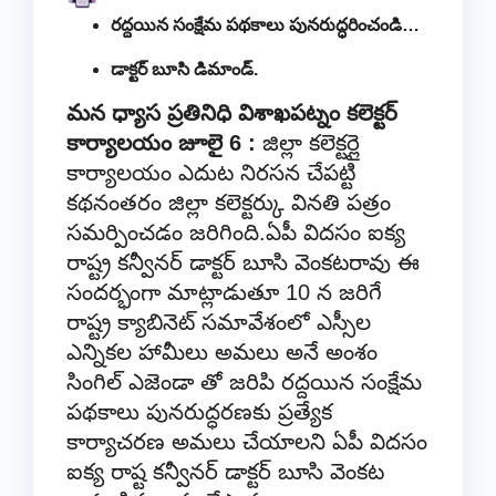
రద్దయిన సంక్షేమ పథకాలు పునరుద్ధరించండి…
డాక్టర్ బూసి డిమాండ్.
మన ధ్యాస ప్రతినిధి విశాఖపట్నం కలెక్టర్
కార్యాలయం జూలై 6 :
జిల్లా కలెక్టర్లై
కార్యాలయం ఎదుట నిరసన చేపట్టి
కథనంతరం జిల్లా కలెక్టర్కు వినతి పత్రం
సమర్పించడం జరిగింది.ఏపీ విదసం ఐక్య
రాష్ట్ర కన్వీనర్ డాక్టర్ బూసి వెంకటరావు ఈ
సందర్భంగా మాట్లాడుతూ 10 న జరిగే
రాష్ట్ర క్యాబినెట్ సమావేశంలో ఎస్సీల
ఎన్నికల హామీలు అమలు అనే అంశం
సింగిల్ ఎజెండా తో జరిపి రద్దయిన సంక్షేమ
పథకాలు పునరుద్ధరణకు ప్రత్యేక
కార్యాచరణ అమలు చేయాలని ఏపీ విదసం
ఐక్య రాష్ట కన్వీనర్ డాక్టర్ బూసి వెంకట