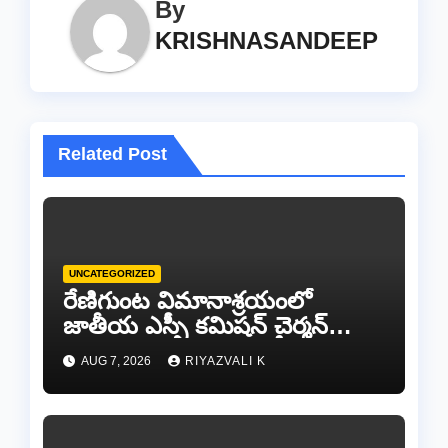
By
KRISHNASANDEEP
Related Post
UNCATEGORIZED
రేణిగుంట విమానాశ్రయంలో
జాతీయ ఎస్సీ కమిషన్ చైర్మన్
కిషోర్ మక్వానాకు ఘన స్వాగతం…
AUG 7, 2026
RIYAZVALI K