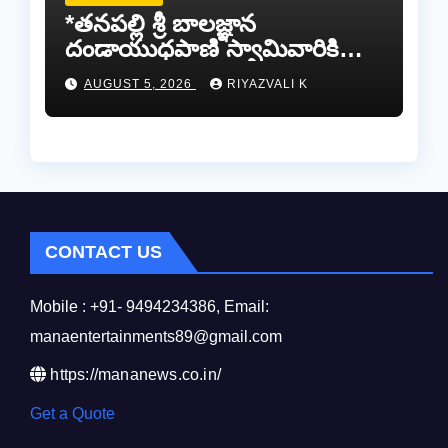
*తనపల్లి శ్రీ బాలజ్ఞాన
దండాయుధపాణి స్వామివారికి
పట్టువస్త్రాలు సమర్పించిన తుడా
AUGUST 5, 2026
RIYAZVALI K
ఛైర్మన్ డాక్టర్ డాలర్స్ దివాకర్
రెడ్డి…
CONTACT US
Mobile : +91- 9494234386, Email:
manaentertainments89@gmail.com
https://mananews.co.in/
Get a Quote