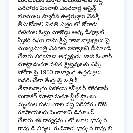
పరిహారం పెంచాలి.పంచదార్ల అసైన్డ్
భూములు స్వాధీన ఉత్తర్వులు వెనక్కి
తీసుకోవాలి వినతి పత్రం లో కోరారు.
దళితుల ఓట్లు మాకొద్దు అన్న డిప్యూటీ
స్పీకర్ రఘు రామ క్రిష్ణ రాజు వ్యాఖ్యలు పై
ముఖ్యమంత్రి వివరణ ఇవ్వాలని డిమాండ్
చేశారు.నిర్వహణ అధ్యక్షుడు జాజి ఓంకార్
మాట్లాడుతూ దళిత క్రైస్తవులకు ఎస్సీ
హోదా పై 1950 రాజ్యాంగ ఉత్తర్వులు
సవరించేలా కేంద్రంపై ఒత్తిడి
తేవాలన్నారు.సహాయ కన్వీనర్ సోదదాసి
సుధాకర్ మాట్లాడుతూ స్టీల్ ప్లాంటు
మృతుల కుటుంబాల నష్ట పరిహారం కోటి
రూపాయలకు పెంచాలని డిమాండ్
చేశారు.ఈ కార్యక్రమం లో బూల భాస్కర
రావు,డి.నిర్మల, గుడివాడ భాస్కర రావు,బి