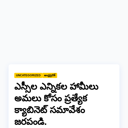
UNCATEGORIZED
ఆంధ్రప్రదేశ్
ఎస్సీల ఎన్నికల హామీలు
అమలు కోసం ప్రత్యేక
క్యాబినెట్ సమావేశం
జరపండి.