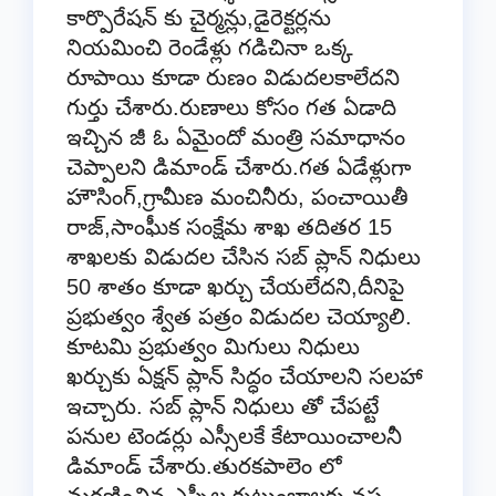
కార్పొరేషన్ కు చైర్మన్లు,డైరెక్టర్లను
నియమించి రెండేళ్లు గడిచినా ఒక్క
రూపాయి కూడా రుణం విడుదలకాలేదని
గుర్తు చేశారు.రుణాలు కోసం గత ఏడాది
ఇచ్చిన జీ ఓ ఏమైందో మంత్రి సమాధానం
చెప్పాలని డిమాండ్ చేశారు.గత ఏడేళ్లుగా
హౌసింగ్,గ్రామీణ మంచినీరు, పంచాయితీ
రాజ్,సాంఘీక సంక్షేమ శాఖ తదితర 15
శాఖలకు విడుదల చేసిన సబ్ ప్లాన్ నిధులు
50 శాతం కూడా ఖర్చు చేయలేదని,దీనిపై
ప్రభుత్వం శ్వేత పత్రం విడుదల చెయ్యాలి.
కూటమి ప్రభుత్వం మిగులు నిధులు
ఖర్చుకు ఏక్షన్ ప్లాన్ సిద్ధం చేయాలని సలహా
ఇచ్చారు. సబ్ ప్లాన్ నిధులు తో చేపట్టే
పనుల టెండర్లు ఎస్సీలకే కేటాయించాలనీ
డిమాండ్ చేశారు.తురకపాలెం లో
మరణించిన ఎస్సీల కుటుంబాలకు నష్ట