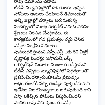
రావు డిమాండు చేసారు.
టీడీపీ మ్యానిఫెస్టోలో దళితులకు ఇచ్చిన
హామీలు అమలు చేయాలనే డిమాండుతో
అన్ని జిల్లాల్లో ధర్నాలు జరుగుతున్న
సందర్భంలో విశాఖ కలెక్టరేట్ ఎదుట విదసం
శ్రేణులు నిరసన చేపట్టాము. ఈ
కార్యక్రమంలో గత ప్రభుత్వం రద్దు చేసిన
ఎస్సీల సంక్షేమ పథకాలు
పునరుద్ధరిస్తామని,ఎస్సీ,ఎస్టీ లకు 50 ఏళ్లకే
వృద్ధాప్య పింఛన్లు ఇస్తామని,ఎస్సీ
కార్పొరేషన్ రుణాలు మంజూరు చేస్తామని
టీడీపీ ఎన్నికల మ్యానిఫెస్టోలో పెద్దక్షరాలతో
ప్రకటించిందన్నారు.కూటమి ప్రభుత్వం
అధికారంలోకి వచ్చి రెండేళ్లు పూర్తి చేసుకుని
ఇటీవల విజయోత్సవాలు జరుపుకుoది కానీ
ఎస్సి లకిచ్చిన హామీలు విస్మరించిందని
వెంకట రావు విమర్శించారు.ఎస్సీ