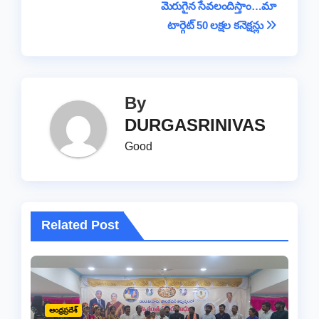
k
మెరుగైన సేవలందిస్తాం…మా
టార్గెట్ 50 లక్షల కనెక్షన్లు
By
DURGASRINIVAS
Good
Related Post
ఆంధ్రప్రదేశ్