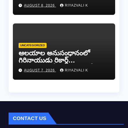
ఎమ్మెల్యే బొజ్జల వెంకట సుధీర్ రెడ్డి.
AUGUST 8, 2026
RIYAZVALI K
UNCATEGORIZED
ఆలయాల అనుసంధానంలో
గిరినాయుడు రికార్డ్
దారినేర్పరి..రోడ్డు నిర్మాణంతో పాటు
AUGUST 7, 2026
RIYAZVALI K
గోవుల సంరక్షణకు ప్రాణప్రతిష్ఠ!..
CONTACT US