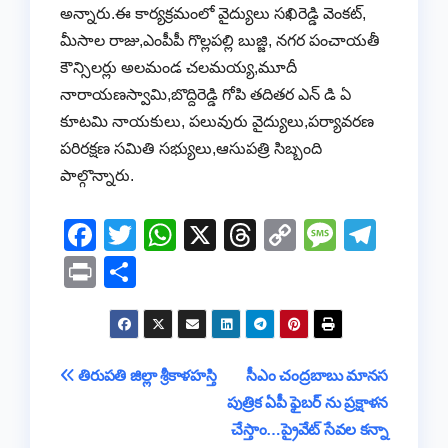
అన్నారు.ఈ కార్యక్రమంలో వైద్యులు సఖిరెడ్డి వెంకట్,
మీసాల రాజు,ఎంపీపీ గొల్లపల్లి బుజ్జి, నగర పంచాయతీ
కౌన్సిలర్లు అలమండ చలమయ్య,మూదీ
నారాయణస్వామి,బొద్దిరెడ్డి గోపి తదితర ఎన్ డి ఏ
కూటమి నాయకులు, పలువురు వైద్యులు,పర్యావరణ
పరిరక్షణ సమితి సభ్యులు,ఆసుపత్రి సిబ్బంది
పాల్గొన్నారు.
F
T
W
X
T
C
M
T
a
wi
h
hr
o
e
el
Pr
S
c
tt
at
e
p
ss
e
in
h
e
er
s
a
y
a
gr
t
ar
b
A
d
Li
g
a
e
Post
తిరుపతి జిల్లా శ్రీకాళహస్తి
సీఎం చంద్రబాబు మానస
o
p
s
n
e
m
పుత్రిక ఏపీ ఫైబర్ ను ప్రక్షాళన
navigation
o
p
k
చేస్తాం…ప్రైవేట్ సేవల కన్నా