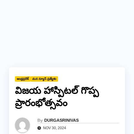
ఆంధ్రప్రదేశ్
మన న్యూస్ ప్రత్యేకం
విజయ హాస్పిటల్ గొప్ప
ప్రారంభోత్సవం
By
DURGASRINIVAS
NOV 30, 2024