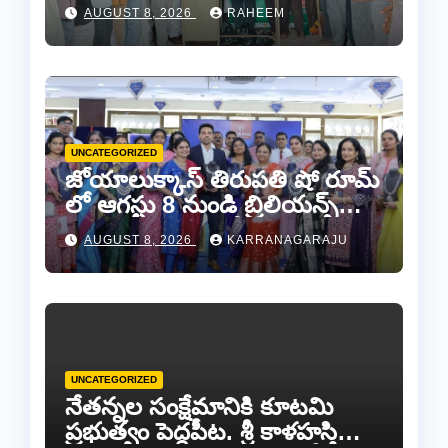
వేడుకలు..
AUGUST 8, 2026
RAHEEM
UNCATEGORIZED
జోయాలుక్కాస్ తిరుపతి షో రూమ్
లో ఆగస్టు 8 నుండి బ్రిలియన్స్
డైమండ్ జ్యాయలరీ షో..
AUGUST 8, 2026
KARRANAGARAJU
UNCATEGORIZED
నేతన్నల సంక్షేమానికి కూటమి
ప్రభుత్వం పెద్దపీట. శ్రీ కాళహస్తి