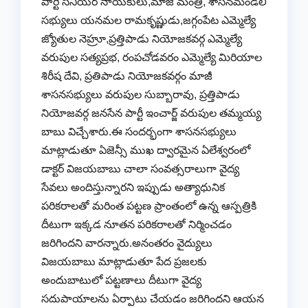
పార్టీ సీనియర్ నాయకులు,మాజీ మంత్రి, శాసనమండలి
సభ్యులు యనమల రామకృష్ణుడు,జగ్గంపేట ఎమ్మెల్యే
జ్యోతుల నెహ్రూ,ప్రత్తిపాడు నియోజకవర్గ ఎమ్మెల్యే
వరుపుల సత్యప్రభ, రంపచోడవరం ఎమ్మెల్యే మిరియాల
శిరీష దేవి, ప్రతిపాడు నియోజకవర్గం మాజీ
శాసనసభ్యులు వరుపుల సుబ్బారావు, ప్రత్తిపాడు
నియోజవర్గ జనసేన పార్టీ ఇంచార్జ్ వరుపుల తమ్మయ్య
బాబు విచ్చేశారు.ఈ సందర్భంగా శాసనసభ్యులు
మాట్లాడుతూ ఏజెన్సీ ముఖ ద్వారమైన ఏలేశ్వరంలో
డాక్టర్ విజయబాబు చాలా సంవత్సరాలుగా వైద్య
సేవలు అందిస్తున్నారని ఇప్పుడు అత్యాధునిక
పరికరాలతో మరింత పట్టణ ప్రాంతంలో ఉన్న ఆస్పత్రికి
దీటుగా ఇక్కడ నూతన పరికరాలతో నిర్మించడం
జరిగిందని వారన్నారు.అనంతరం వైద్యులు
విజయబాబు మాట్లాడుతూ పేద ప్రజలకు
అందుబాటులో పట్టణాలు దీటుగా వైద్య
సదుపాయాలను ఏర్పాటు చేయడం జరిగిందని ఆయన