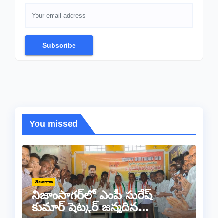
Subscribe
You missed
తెలంగాణ
నిజాంసాగర్‌లో ఎంపీ సురేష్
కుమార్ షెట్కర్ జన్మదిన