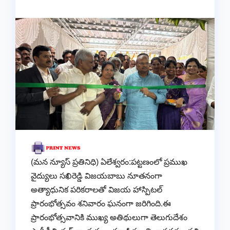
(మన న్యూస్ ప్రతినిధి) ఏలేశ్వరం:పట్టణంలో ప్రముఖ
వైద్యులు సఖిరెడ్డి విజయబాబు నూతనంగా
అత్యాధునిక పరికరాలతో విజయ హాస్పిటల్
ప్రారంభోత్సవం శనివారం ఘనంగా జరిగింది.ఈ
ప్రారంభోత్సవానికి ముఖ్య అతిథులుగా తెలుగుదేశం