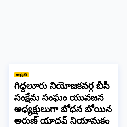
ఆంధ్రప్రదేశ్
గిద్దలూరు నియోజకవర్గ బీసీ
సంక్షేమ సంఘం యువజన
అధ్యక్షులుగా బోధన బోయిన
అరుణ్ యాదవ్ నియామకం