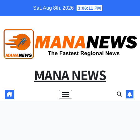
Skip
Sat. Aug 8th, 2026
3:06:12 PM
to
content
MANA NEWS