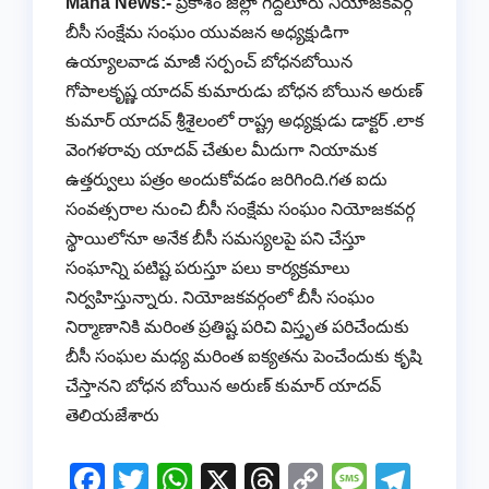
Mana News:-
ప్రకాశం జిల్లా గిద్దలూరు నియోజకవర్గ
బీసీ సంక్షేమ సంఘం యువజన అధ్యక్షుడిగా
ఉయ్యాలవాడ మాజీ సర్పంచ్ బోధనబోయిన
గోపాలకృష్ణ యాదవ్ కుమారుడు బోధన బోయిన అరుణ్
కుమార్ యాదవ్ శ్రీశైలంలో రాష్ట్ర అధ్యక్షుడు డాక్టర్ .లాక
వెంగళరావు యాదవ్ చేతుల మీదుగా నియామక
ఉత్తర్వులు పత్రం అందుకోవడం జరిగింది.గత ఐదు
సంవత్సరాల నుంచి బీసీ సంక్షేమ సంఘం నియోజకవర్గ
స్థాయిలోనూ అనేక బీసీ సమస్యలపై పని చేస్తూ
సంఘాన్ని పటిష్ట పరుస్తూ పలు కార్యక్రమాలు
నిర్వహిస్తున్నారు. నియోజకవర్గంలో బీసీ సంఘం
నిర్మాణానికి మరింత ప్రతిష్ట పరిచి విస్తృత పరిచేందుకు
బీసీ సంఘల మధ్య మరింత ఐక్యతను పెంచేందుకు కృషి
చేస్తానని బోధన బోయిన అరుణ్ కుమార్ యాదవ్
తెలియజేశారు
F
T
W
X
T
C
M
T