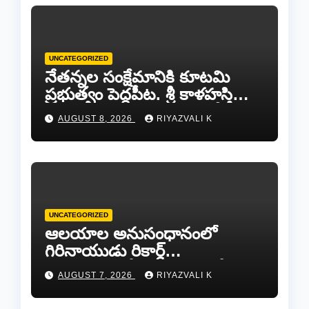
UNCATEGORIZED
నేతన్నల సంక్షేమానికి కూటమి
ప్రభుత్వం పెద్దపీట. శ్రీ కాళహస్తి
ఎమ్మెల్యే బొజ్జల వెంకట సుధీర్ రెడ్డి.
AUGUST 8, 2026
RIYAZVALI K
UNCATEGORIZED
ఆలయాల అనుసంధానంలో
గిరినాయుడు రికార్డ్
దారినేర్పరి..రోడ్డు నిర్మాణంతో పాటు
AUGUST 7, 2026
RIYAZVALI K
గోవుల సంరక్షణకు ప్రాణప్రతిష్ఠ!..