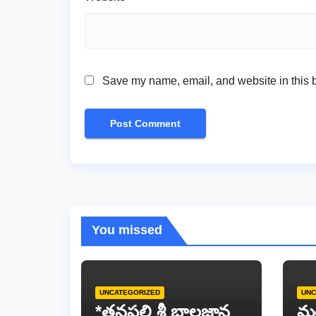
Save my name, email, and website in this b
You missed
UNCATEGORIZED
UNC
*తనపల్లి శ్రీ బాలజ్ఞాన
మ