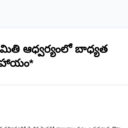
సమితి ఆధ్వర్యంలో బాధ్యత
 సహాయం*