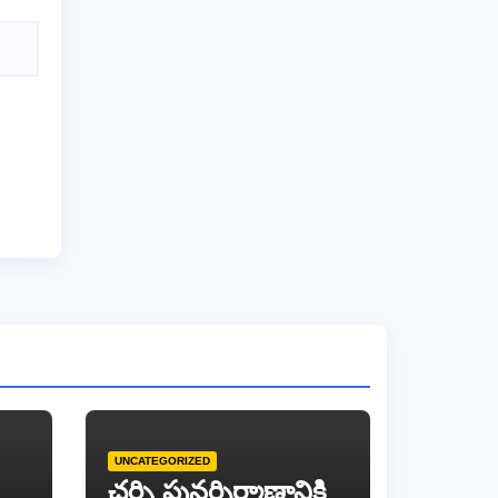
UNCATEGORIZED
చర్చి పునర్నిర్మాణానికి