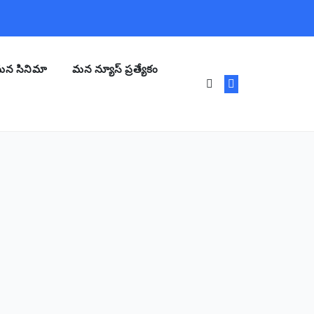
న సినిమా
మన న్యూస్ ప్రత్యేకం