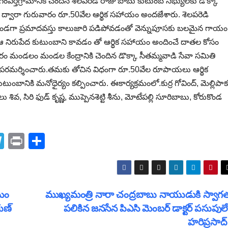
ంపర్తిగ్రామానికి చెందిన శెలపరెడి రాజు బాబు కుటుంబ సభ్యులకు డొక్కా
థ ద్వారా గురువారం రూ.50వేల ఆర్థిక సహాయం అందజేశారు. శెలపరెడి
ుండగా ప్రమాదవస్తు కాలుజారి పడిపోవడంతో వెన్నుపూసకు బలమైన గాయం
. ఆ నిరుపేద కుటుంబాని కావడం తో ఆర్థిక సహాయం అందించే దాతల కోసం
రం మండలం మండల కేంద్రానికి చెందిన డొక్కా సీతమ్మవాడి సేవా సమితి
 పరమర్శించారు.తమకు తోచిన విధంగా రూ.50వేల రూపాయలు ఆర్థిక
ంబానికి మనోధైర్యం కల్పించారు. ఈకార్యక్రమంలో.కుర్ర గోవింద్, మెల్లిపాక
లు శివ, సిరి ఫుడ్ కృష్ణ, ముప్పెనశెట్టి శీను, మోటేపల్లి సూరిబాబు, కోరుకొండ
T
Pr
S
el
in
h
e
t
ar
gr
e
ంఘం
ముఖ్యమంత్రి నారా చంద్రబాబు నాయుడుకి స్వాగ
a
ుణ్
పలికిన జనసేన పిఎసి మెంబర్ డాక్టర్ పసుపులే
m
హరిప్రసాద