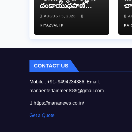
దండాయుధపాణి
చా
స్వామివారికి
య
AUGUST 5, 2026
A
పట్టువస్త్రాలు
గోధ
RIYAZVALI K
KA
సమర్పించిన తుడా
ఛైర్మన్ డాక్టర్ డాలర్స్
దివాకర్ రెడ్డి…
CONTACT US
Mobile : +91- 9494234386, Email:
manaentertainments89@gmail.com
https://mananews.co.in/
Get a Quote