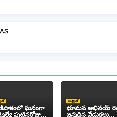
VAS
్రదేశ్
ఆంధ్రప్రదేశ్
ణిపాకంలో ఘనంగా
భూమన అభినయ్ రెడ్
మెల్యే పుట్టినరోజు
జన్మదిన వేడుకలు