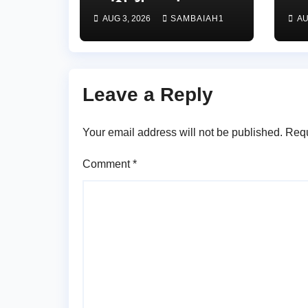
జాతీయ స్వాతంత్ర
వే
AUG 3, 2026
SAMBAIAH1
AU
సమరయోధుల
పురస్కారాలు
ప్రధానోత్సవం వేడుకలు
Leave a Reply
Your email address will not be published.
Requ
Comment
*