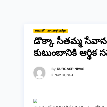
ఆంధ్రప్రదేశ్
మన న్యూస్ ప్రత్యేకం
డొక్కా సీతమ్మ సేవా
కుటుంబానికి ఆర్థిక
By
DURGASRINIVAS
NOV 28, 2024