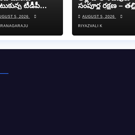
టుకున్న టీడీపీ
సంపూర్ణ రక్షణ – తల్ల
ువ నాయకుడు
పాల వారోత్సవాల
UGUST 5, 2026
AUGUST 5, 2026
ా సుందర్ రెడ్డి.
సందర్భంగా అవగా
RRANAGARAJU
RIYAZVALI K
ర్యాలీ…