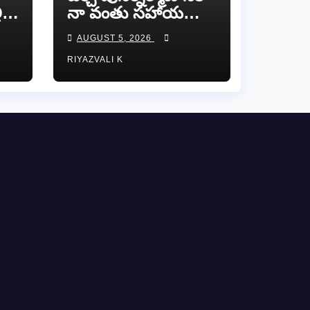
ి
నా వంతు సహాయ
సహకారాలు అందిస్తా:
AUGUST 5, 2026
హన
చంద్రగిరి ఎమ్మెల్యే
RIYAZVALI K
పులివర్తి నాని.