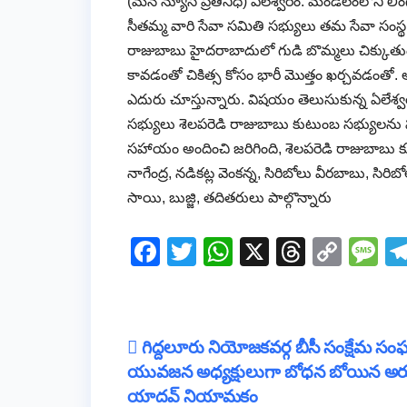
(మన న్యూస్ ప్రతినిధి) ఏలేశ్వరం: మండలంలోని లింగ
సీతమ్మ వారి సేవా సమితి సభ్యులు తమ సేవా సంస్
రాజుబాబు హైదరాబాదులో గుడి బొమ్మలు చిక్కుత
కావడంతో చికిత్స కోసం భారీ మొత్తం ఖర్చవడంతో
ఎదురు చూస్తున్నారు. విషయం తెలుసుకున్న ఏలేశ్వ
సభ్యులు శెలపరెడి రాజుబాబు కుటుంబ సభ్యులను
సహాయం అందించి జరిగింది, శెలపరెడి రాజుబాబు కుటు
నాగేంద్ర, నడికట్ల వెంకన్న, సిరిబోలు వీరబాబు, సిరిబో
సాయి, బుజ్జి, తదితరులు పాల్గొన్నారు
F
T
W
X
T
C
M
a
wi
h
hr
o
e
c
tt
at
e
p
ss
e
er
s
a
y
a
Post
గిద్దలూరు నియోజకవర్గ బీసీ సంక్షేమ స
b
A
d
Li
g
యువజన అధ్యక్షులుగా బోధన బోయిన అర
navigation
o
p
s
n
e
యాదవ్ నియామకం