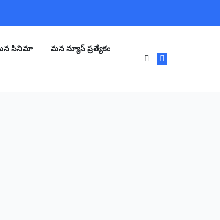
న సినిమా
మన న్యూస్ ప్రత్యేకం