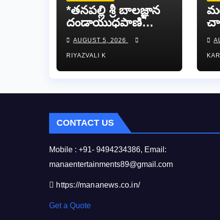
*తనపల్లి శ్రీ బాలజ్ఞాన
మ
దండాయుధపాణి
చా
స్వామివారికి
య
AUGUST 5, 2026
A
పట్టువస్త్రాలు
గోధ
RIYAZVALI K
KA
సమర్పించిన తుడా
ఛైర్మన్ డాక్టర్ డాలర్స్
దివాకర్ రెడ్డి…
CONTACT US
Mobile : +91- 9494234386, Email:
manaentertainments89@gmail.com
https://mananews.co.in/
Get a Quote