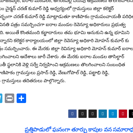
యోజకవర్గం, ఐరాల మండలం, అగరంపల్లి చెరువు ఆక్రమణలు తొలగించాలని
న్ చరణ్ కుమార్ రెడ్డి ఆధ్వర్యంలో గ్రామస్తులు జిల్లా కలెక్టర్
ర్భంగా చరణ్ కుమార్ రెడ్డి మాట్లాడుతూ కాణిపాకం గ్రామపంచాయతీ పరిధి
కు వినతి పత్రం సమర్పించగా ఐరాల మండల రెవెన్యూ అధికారులు ప్రభుత్వ
గింది. అయితే కొంతమంది కబ్జాదారులు తమ భూమి ఆనుకుని ఉన్న భూమిని
న్నారని కలెక్టర కార్యాలయంలో జిల్లా రెవెన్యూ అధికారి మోహన్ కుమార్ కు
్రం సమర్పించారు. ఈ మేరకు జిల్లా రెవిన్యూ అధికారి మోహన్ కుమార్ ఐరా
లగించాలని ఆదేశాలు జారీ చేశారు .ఈ మేరకు ఐరాల మండల తాసిల్దార్
స్థలానికి వెళ్లి సర్వే నిర్వహించి ఆక్రమణలు తొలగించాలని సంబంధిత
ం గ్రామస్తులు ప్రసాద్ రెడ్డి, వేణుగోపాల్ రెడ్డి, పట్టాభి రెడ్డి,
ు గ్రామస్తులు తదితరులు పాల్గొన్నారు.
T
Pr
S
el
in
h
e
t
ar
gr
e
ప్రత్తిపాడులో ఘనంగా తూర్పు కాపుల వన సమారా