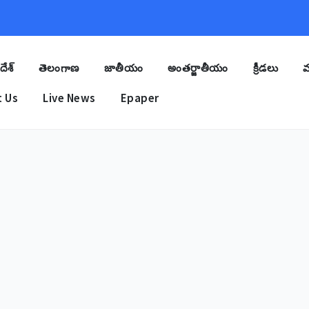
దేశ్
తెలంగాణ
జాతీయం
అంతర్జాతీయం
క్రీడలు
మ
 Us
Live News
Epaper