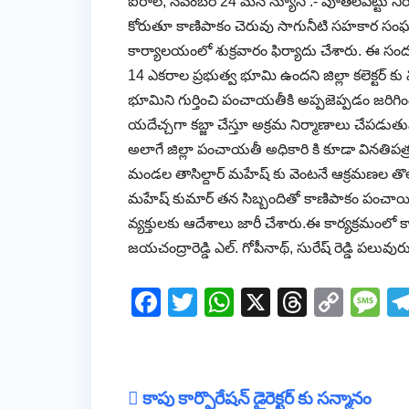
ఐరాల, నవంబర్ 24 మన న్యూస్ :- పూతలపట్టు ని
కోరుతూ కాణిపాకం చెరువు సాగునీటి సహకార సంఘం చైర్మ
కార్యాలయంలో శుక్రవారం ఫిర్యాదు చేశారు. ఈ సంద
14 ఎకరాల ప్రభుత్వ భూమి ఉందని జిల్లా కలెక్టర్ 
భూమిని గుర్తించి పంచాయతీకి అప్పజెప్పడం జరి
యదేచ్చగా కబ్జా చేస్తూ అక్రమ నిర్మాణాలు చేపడుతు
అలాగే జిల్లా పంచాయతీ అధికారి కి కూడా వినతిపత
మండల తాసిల్దార్ మహేష్ కు వెంటనే ఆక్రమణల తొ
మహేష్ కుమార్ తన సిబ్బందితో కాణిపాకం పంచాయితీ 
వ్యక్తులకు ఆదేశాలు జారీ చేశారు.ఈ కార్యక్రమంలో కాణిపాక
జయచంద్రారెడ్డి ఎల్. గోపీనాథ్, సురేష్ రెడ్డి పలువుర
F
T
W
X
T
C
M
a
wi
h
hr
o
e
c
tt
at
e
p
ss
e
er
s
a
y
a
Post
కాపు కార్పొరేషన్ డైరెక్టర్ కు సన్మానం