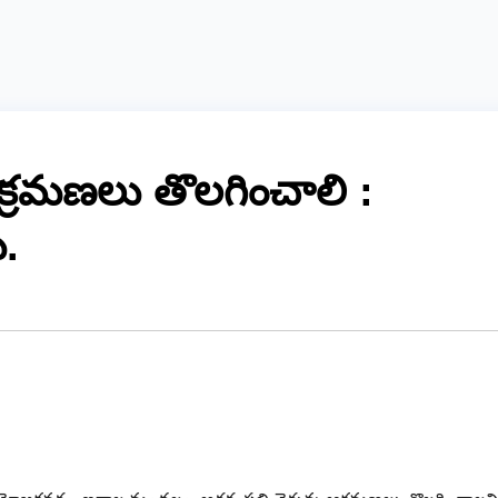
క్రమణలు తొలగించాలి :
ు.