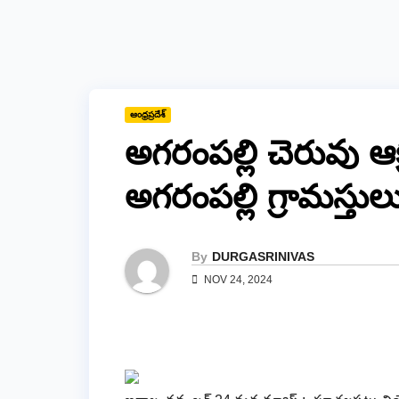
ఆంధ్రప్రదేశ్
అగరంపల్లి చెరువు ఆ
అగరంపల్లి గ్రామస్తుల
By
DURGASRINIVAS
NOV 24, 2024