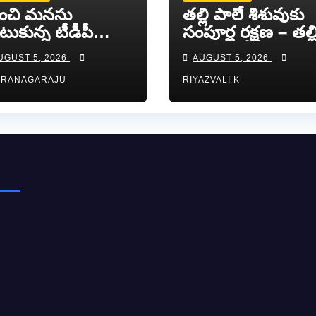
ంచి మనసు
తల్లి పాలే శిశువుకు
టుకున్న టీడీపీ
సంపూర్ణ రక్షణ – తల్ల
ువ నాయకుడు
పాల వారోత్సవాల
UGUST 5, 2026
AUGUST 5, 2026
ా సుందర్ రెడ్డి.
సందర్భంగా అవగా
RRANAGARAJU
RIYAZVALI K
ర్యాలీ…