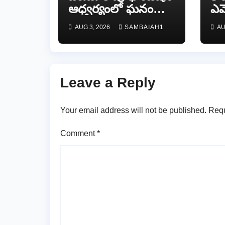
ఆధ్వర్యంలో ఘనంగా
ఎమ్
జాతీయ స్వాతంత్ర
వే
AUG 3, 2026
SAMBAIAH1
AU
సమరయోధుల
పురస్కారాలు
ప్రధానోత్సవం వేడుకలు
Leave a Reply
Your email address will not be published.
Requ
Comment
*