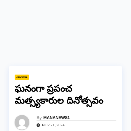
తెలంగాణ
ఘనంగా ప్రపంచ
మత్స్యకారుల దినోత్సవం
By
MANANEWS1
NOV 21, 2024