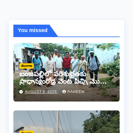
You missed
తెలంగాణ
బంజపల్లిలో పరిశుభ్రతకు
ప్రాధాన్యంరోడ్ల వెంట పిచ్చి మొక్కల
తొలగింపు..
AUGUST 9, 2026
RAHEEM