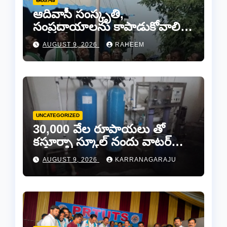
తెలంగాణ
ఆదివాసీ సంస్కృతి,
సంప్రదాయాలను కాపాడుకోవాలి…
ఆదివాసీ నాయకపోడ్ జిల్లా
AUGUST 9, 2026
RAHEEM
అధ్యక్షులు మొట్ట పెంటయ్య
UNCATEGORIZED
30,000 వేల రూపాయలు తో
కస్తూర్బా స్కూల్ నందు వాటర్
ప్లాంట్ మరమ్మతులకి “చెక్”..
AUGUST 9, 2026
KARRANAGARAJU