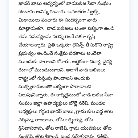
ఖాదర్ బాబు ఆధ్వర్యంలో వాడబలిజ సేవా సంఘం
జెండాను ఆవిష్కరించారు. అనంతరం స్వీట్స్,
మిఠాయిలు పంచారు ఈ సందర్భంగా వారు
మాట్లాడుతూ.. వాడ బలిజలు అంతా ఐక్యంగా ఉండి
తమ సమస్యలను పరిష్కరించే దిశగా కృషి
చేయాలన్నారు. ప్రతి ఒక్కరూ లైసెన్స్ తీసుకొని రాష్ట్ర
ప్రభుత్వం అందించే సంక్షేమ పథకాలు అందేలా
ముందుకు సాగాలని కోరారు. ఆర్థికంగా విద్యా, వైద్య
రంగాల్లో ముందుండాలని, అలాగే వాడ బలిజలు
రాష్ట్రంలో గుర్తింపు పొందాలని అందుకు
మత్స్యకారులంతా ఐక్యంగా పోరాడాలని
పిలుపునిచ్చారు. ఈ కార్యక్రమంలో వాడ బలిజ సేవా
సంఘం జిల్లా ఉపాధ్యక్షులు బొల్లె నరేష్, మండల
అధ్యక్షులు గగ్గురి ఖాదర్ బాబు, గ్రామ కుల పెద్ద తోట
నర్శిమ్మ, రాంబాబు, తోట లక్ష్మయ్య, తోట
శ్రీనివాసరావు, తోట రాజేష్, గ్రామ యువకులు తోట
సంతోష్, తోట శ్రీకాంత్, బంద సర్వేశ్వరావు, సతీష్,