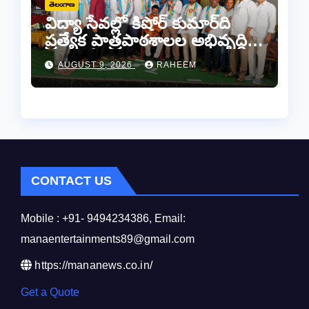
తెలంగాణ
విద్యా సేవల్లో కిషోర్ కుమార్‌ది
ప్రత్యేక పాత్రపాఠశాలల అభివృద్ధికి
“మనకోసం మనం” సంస్థ అండ –
AUGUST 9, 2026
RAHEEM
కామారెడ్డిలో ఘన సన్మానం..
CONTACT US
Mobile : +91- 9494234386, Email:
manaentertainments89@gmail.com
https://mananews.co.in/
Get a Quote