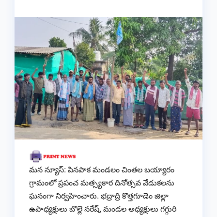
మన న్యూస్: పినపాక మండలం చింతల బయ్యారం
గ్రామంలో ప్రపంచ మత్స్యకార దినోత్సవ వేడుకలను
ఘనంగా నిర్వహించారు. భద్రాద్రి కొత్తగూడెం జిల్లా
ఉపాధ్యక్షులు బొల్లె నరేష్, మండల అధ్యక్షులు గగ్గురి