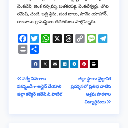
వెంకటేష్, జింక నర్సిమ్మ, బతకయ్య, వెంకటేశ్వర్లు, తోట
రమేష్, చంటి, బద్ది శ్రీను, జింక బాలు, పానెం యాహాన్,
రాంబాబు గ్రామస్థులు తదితరులు పాల్గొన్నారు.
F
T
W
X
T
C
M
T
a
wi
h
hr
o
e
el
Pr
S
c
tt
at
e
p
ss
e
in
h
e
er
s
a
y
a
gr
t
ar
b
A
d
Li
g
a
e
Post
సర్వే వివరాలు
జిల్లా స్థాయి వైజ్ఞానిక
o
p
s
n
e
m
పకడ్బందీగా ఆన్లైన్ చేయాలి
ప్రదర్శనలో ప్రతిభ చాటిన
navigation
o
p
k
జిల్లా కలెక్టర్ జితేష్ వి.పాటిల్
ఆశ్రమ పాఠశాల
k
విద్యార్థినులు