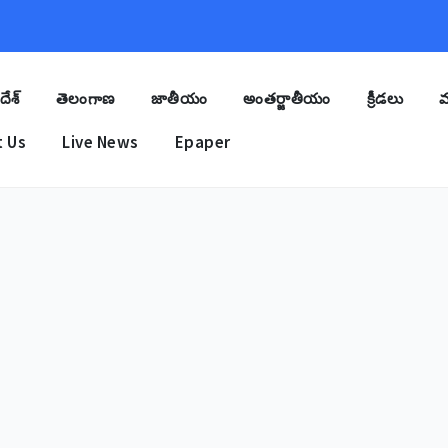
దేశ్
తెలంగాణ
జాతీయం
అంతర్జాతీయం
క్రీడలు
మ
 Us
Live News
Epaper