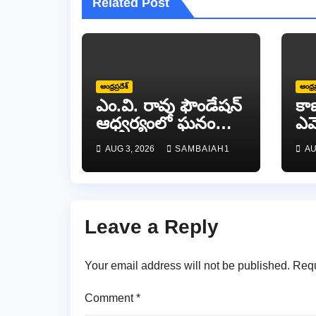
Related Post
ఆంధ్రప్రదేశ్
ఆంధ్రప
ఎం.వి. రావు ఫౌండేషన్
కా
ఆధ్వర్యంలో ఘనంగా
ఎమ్
జాతీయ స్వాతంత్ర
వే
AUG 3, 2026
SAMBAIAH1
AU
సమరయోధుల
పురస్కారాలు
ప్రధానోత్సవం వేడుకలు
Leave a Reply
Your email address will not be published.
Requ
Comment
*