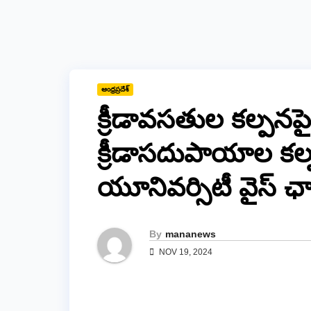
ఆంధ్రప్రదేశ్
క్రీడావ‌స‌తుల క‌ల్ప‌న‌పై
క్రీడాస‌దుపాయాల క‌ల్
యూనివ‌ర్సిటీ వైస్ ఛాన్
By
mananews
NOV 19, 2024