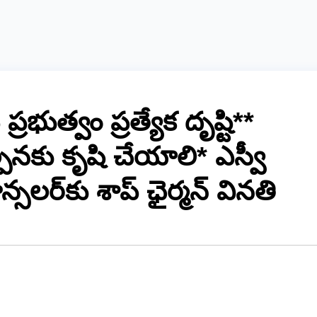
 ప్ర‌భుత్వం ప్ర‌త్యేక దృష్టి**
ప‌న‌కు కృషి చేయాలి* ఎస్వీ
స‌ల‌ర్‌కు శాప్ ఛైర్మ‌న్ విన‌తి