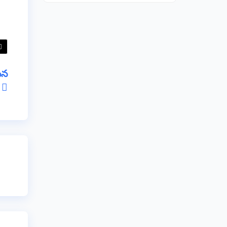
సేన
ు