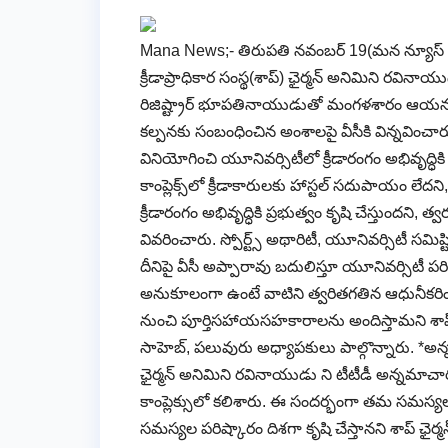
Mana News;- తిరుపతి నవంబర్ 19(మన న్యూస్ )*క్రీడావ‌స‌
క్రీడాప్రాధికార సంస్థ(శాప్‌) ఛైర్మ‌న్ అనిమిని ర‌విన
రిజిష్ట్రార్ భూపతినాయుడుతో మంగ‌ళ‌శారం ఆయ‌న స‌
క‌ల్ప‌న‌కు సంబంధించిన అంశాల‌పై వీసీకి విన్న‌వ
వినియోగించి యూనివ‌ర్సిటీలో క్రీడారంగం అభివృద్ధికి క
కాంప్లెక్స్‌లో క్రీడాకారుల‌కు హాస్ట‌ల్ స‌దుపాయం లేద‌
క్రీడారంగం అభివృద్ధికి ప్ర‌భుత్వం కృషి చేస్తుంద‌ని,
వివ‌రించారు. స్పోర్ట్స్ అథారిటీ, యూనివ‌ర్సిటీ స‌మిష్ట
దీనిపై వీసీ అప్పారావు బ‌దులిస్తూ యూనివ‌ర్సిటీ ప‌రిధ
అనుకూలంగా ఉంటే వాటిని త్వ‌రిత‌గ‌తిన ఆధునీకరించి
నుంచి పూర్తిస‌హాయ‌స‌హ‌కారాల‌ను అందిస్తామ‌ని శాప్ ఛ
సాహెబ్‌, ప‌లువురు అధ్యాప‌కులు పాల్గొన్నారు. *అన్న
ఛైర్మన్ అనిమిని రవినాయుడు ని టీటీడీ అన్నమాచార్య ప్
కాంప్లెక్సులో క‌లిశారు. ఈ సందర్భంగా తమ సమస్యలన
సమస్యల పరిష్కారం దిశగా కృషి చేస్తానని శాప్ ఛైర్మ