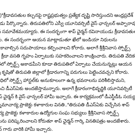
తుల క‌ల్ప‌న‌పై రాష్ట‌ప్ర‌భుత్వం ప్ర‌త్యేక దృష్టి సారిస్తుంద‌ని ఆంధ్ర‌ప్ర‌దేశ్
ాయుడు పేర్కొన్నారు. తిరుప‌తిలోని ఎస్వీ యూనివ‌ర్సిటీ వైస్ ఛాన్స‌ల‌ర్ అప్పారావ
మావేశ‌మ‌య్యారు. ఈ సంద‌ర్భంగా శాప్ ఛైర్మ‌న్ ర‌వినాయుడు క్రీడావ‌స‌త
ించారు. ఈ సంద‌ర్భంగా ఆయ‌న మాట్లాడుతూ ఖేలో ఇండియా నిధుల‌ను
ావాల్సిన స‌దుపాయాలు క‌ల్పించాల‌ని కోరారు. అలాగే శ్రీ‌శ్రీ‌నివాస స్పోర్ట్స్
ని, క్రీడా వ‌స‌తి గృహం ఏర్పాటుకు స‌హ‌కరించాల‌ని కాంక్షించారు. తిరుప‌తి వేదిక
 త్వ‌ర‌లో స్పోర్ట్స్ అకాడ‌మీని కూడా తిరుప‌తిలో ఏర్పాటు చేయ‌నున్న‌ట్లు ఆయ‌న
ి కృషితో తిరుప‌తి జిల్లాలో క్రీడారంగాన్ని ప‌రుగులు పెట్టించ‌వ‌చ్చ‌ని కోరారు.
ిలో స్పోర్ట్స్ హాస్ట‌ల్‌కు అనుకూలంగా ఉన్న భ‌వ‌నాల‌ను ప‌రిశీలిస్తామ‌ని,
 డీఎస్ఏకు అంద‌జేస్తామ‌న్నారు. అలాగే క్రీడారంగాభివృద్ధికి యూనివ‌ర్సిటీ
ైర్మ‌న్ కి వైస్ ఛాన్స‌ల‌ర్ హామీ ఇచ్చారు. ఈ కార్య‌క్ర‌మంలో డీఎస్డీడీఓ స‌య్య‌
‌మాచార్య ప్రాజెక్టు క‌ళాకారుల విన‌తి..*తిరుపతి డీఎస్ఏకు విచ్చేసిన శాప్
రాజెక్టు కళాకారుల ఉద్యోగుల సంఘ సభ్యులు శ్రీ‌శ్రీ‌నివాస స్పోర్ట్స్
ు పరిష్కరించాలని కోరుతూ శాప్ ఛైర్మన్ గార్కి వినతిపత్రం అందజేశారు.
న్ గారు వారికి హామీ ఇచ్చారు.