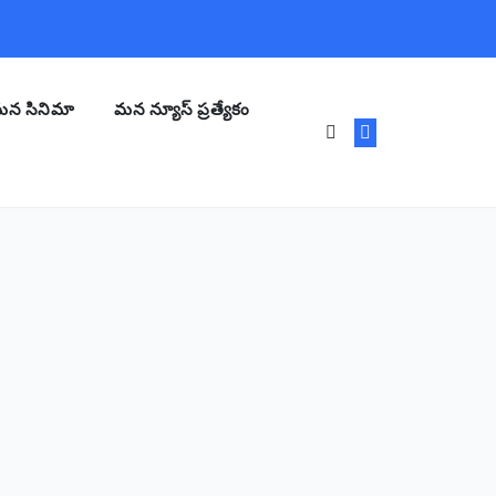
న సినిమా
మన న్యూస్ ప్రత్యేకం