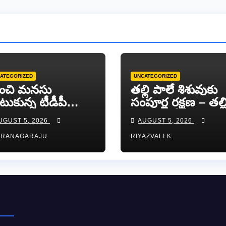
ATEGORIZED
UNCATEGORIZED
ంచి మనసు
తల్లి పాలే శిశువుకు
టుకున్న టీడీపీ
సంపూర్ణ రక్షణ – తల్ల
ువ నాయకుడు
పాల వారోత్సవాల
UGUST 5, 2026
AUGUST 5, 2026
ా సుందర్ రెడ్డి.
సందర్భంగా అవగా
RRANAGARAJU
RIYAZVALI K
ర్యాలీ…