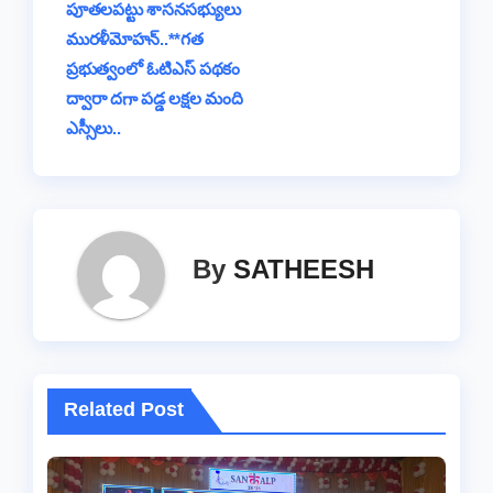
k
పూతలపట్టు శాసనసభ్యులు
మురళీమోహన్..**గత
ప్రభుత్వంలో ఓటిఎస్ పథకం
ద్వారా దగా పడ్డ లక్షల మంది
ఎస్సీలు..
By
SATHEESH
Related Post