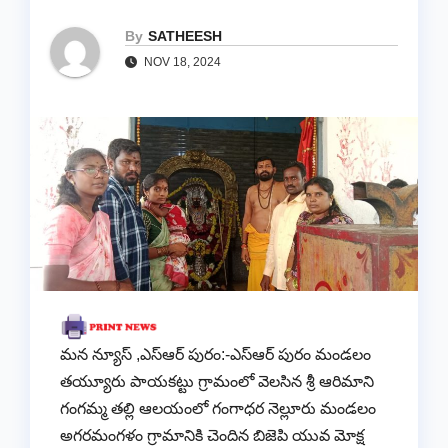
By
SATHEESH
NOV 18, 2024
మన న్యూస్ ,ఎస్ఆర్ పురం:-ఎస్ఆర్ పురం మండలం
తయ్యూరు పాయకట్టు గ్రామంలో వెలసిన శ్రీ ఆరిమాని
గంగమ్మ తల్లి ఆలయంలో గంగాధర నెల్లూరు మండలం
అగరమంగళం గ్రామానికి చెందిన బిజెపి యువ మోక్ష