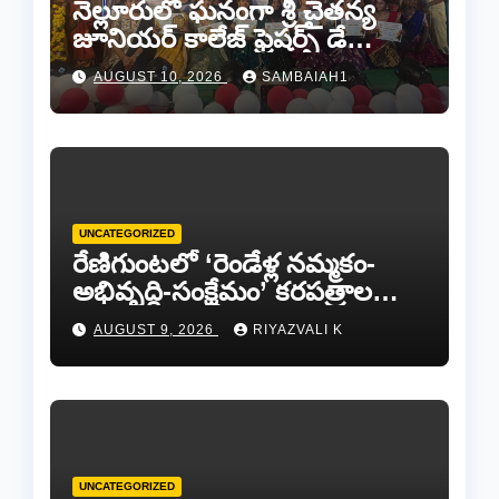
నెల్లూరులో ఘనంగా శ్రీ చైతన్య
జూనియర్ కాలేజ్ ఫ్రెషర్స్ డే
వేడుకలు
AUGUST 10, 2026
SAMBAIAH1
UNCATEGORIZED
రేణిగుంటలో ‘రెండేళ్ల నమ్మకం-
అభివృద్ధి-సంక్షేమం’ కరపత్రాల
పంపిణీ.
AUGUST 9, 2026
RIYAZVALI K
UNCATEGORIZED