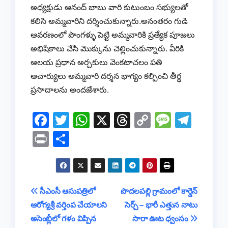
అధ్యక్షుడు ఆనంద్ బాబు వారి కుటుంబం సభ్యులతో
కలిసి అమ్మవారిని దర్శించుకున్నారు.అనంతరం గుడి
ఆవరణంలో పొంగళ్ళు పెట్టి అమ్మవారికి ప్రత్యేక పూజలు
అభిషేకాలు చేసి మొక్కును చెల్లించుకున్నారు. వీరికి
ఆలయ ప్రధాన అర్చకులు వెంకటాచలం పతి
ఆచార్యులు అమ్మవారి దర్శన భాగ్యం కల్పించి తీర్థ
ప్రసాదాలను అందజేశారు.
F
T
W
X
T
C
M
T
a
wi
h
hr
o
e
el
Pr
S
c
tt
at
e
p
ss
e
in
h
e
er
s
a
y
a
gr
t
ar
b
A
d
Li
g
a
e
Post
సీఎంసీ ఆసుపత్రిలో
పొదలపల్లి గ్రామంలో కార్డెన్
o
p
s
n
e
m
ఆరోగ్యశ్రీ వర్తింప చేయాలని
సెర్చ్ – భారీ ఎత్తున నాటు
navigation
o
p
k
అసెంబ్లీలో గళం విప్పిన
సారా ఊట ధ్వంసం