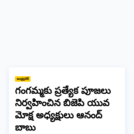
ఆంధ్రప్రదేశ్
గంగమ్మకు ప్రత్యేక పూజలు
నిర్వహించిన బిజెపి యువ
మోక్ష అధ్యక్షులు ఆనంద్
బాబు