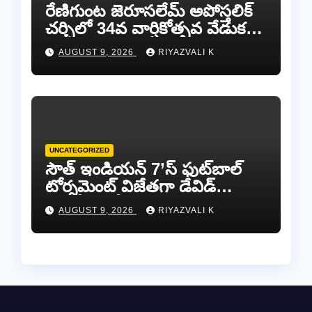
రేణిగుంట జెరూసలేమ్ అపోస్తలిక్
చర్చిలో 34వ వార్షికోత్సవ వేడుకలు
ఘనంగా నిర్వహించబడ్డాయి.
AUGUST 9, 2026
RIYAZVALI K
UNCATEGORIZED
సౌత్ ఇండియన్ 7’స్ ఫుట్‌బాల్
టోర్నమెంట్ విజేతగా డేవిడ్
అరకోణం టీమ్…
AUGUST 9, 2026
RIYAZVALI K