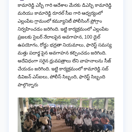
కామారెడ్డి ఎస్పీ గారి ఆదేశాల మేరకు డిఎస్పి కామారెడ్డి
మరియు కామారెడ్డి రూరల్ సీఐ గారి ఆధ్వర్యంలో
ఎల్లంపేట గ్రామంలో కమ్యూనిటీ పోలీసింగ్ ప్రోగ్రాం
నిర్వహించడం జరిగింది. ఇట్టి కార్యక్రమంలో ఎల్లంపేట
ప్రజలకు సైబర్ నేరాలపైన అవగాహన, 100 డైల్
ఉపయోగం, రోడ్డు భద్రతా నియమాలు, ఫారెస్ట్ సమస్య
మత్తు పదార్థ పైన అవగాహన కల్పించడం జరిగింది.
అదేవిధంగా సరైన ధ్రువపత్రాలు లేని వాహనాలను సీజ్
చేయడం జరిగింది. ఇట్టి కార్యక్రమంలో కామారెడ్డి సబ్
డివిజన్ ఎస్ఐలు, పోలీస్ సిబ్బంది, ఫారెస్ట్ సిబ్బంది
పాల్గొన్నారు