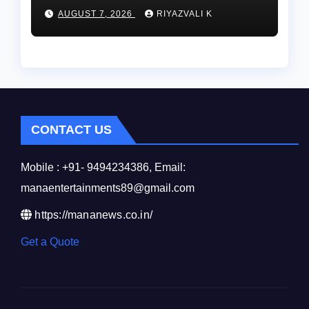
దారినేర్పరి..రోడ్డు నిర్మాణంతో పాటు
AUGUST 7, 2026
RIYAZVALI K
గోవుల సంరక్షణకు ప్రాణప్రతిష్ఠ!..
CONTACT US
Mobile : +91- 9494234386, Email:
manaentertainments89@gmail.com
https://mananews.co.in/
Get a Quote