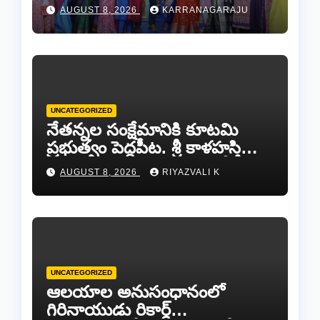
డైమండ్ జ్యాయలరీ షో..
AUGUST 8, 2026
KARRANAGARAJU
UNCATEGORIZED
నేతన్నల సంక్షేమానికి కూటమి
ప్రభుత్వం పెద్దపీట. శ్రీ కాళహస్తి
ఎమ్మెల్యే బొజ్జల వెంకట సుధీర్ రెడ్డి.
AUGUST 8, 2026
RIYAZVALI K
UNCATEGORIZED
ఆలయాల అనుసంధానంలో
గిరినాయుడు రికార్డ్