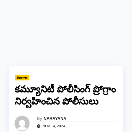
తెలంగాణ
కమ్యూనిటీ పోలీసింగ్ ప్రోగ్రాం
నిర్వహించిన పోలీసులు
By
NARAYANA
NOV 14, 2024