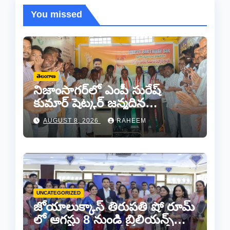
You missed
తెలంగాణ
నిజాంసాగర్‌లో ఎంపీ సురేష్
కుమార్ షెట్కర్ జన్మదిన
వేడుకలు..
AUGUST 8, 2026
RAHEEM
UNCATEGORIZED
జోయాలుక్కాస్ తిరుపతి షో రూమ్
లో ఆగస్టు 8 నుండి బ్రిలియన్స్