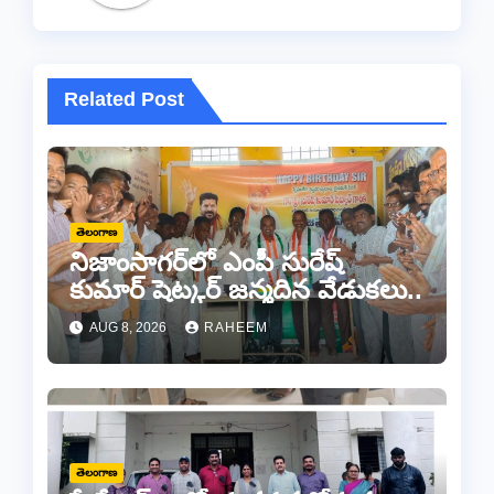
Related Post
తెలంగాణ
నిజాంసాగర్‌లో ఎంపీ సురేష్
కుమార్ షెట్కర్ జన్మదిన వేడుకలు..
AUG 8, 2026
RAHEEM
తెలంగాణ