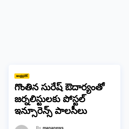
ఆంధ్రప్రదేశ్
గొంతిన సురేష్ ఔదార్యంతో
జర్నలిస్టులకు పోస్టల్
ఇన్సూరెన్స్ పాలసీలు
By
mananews