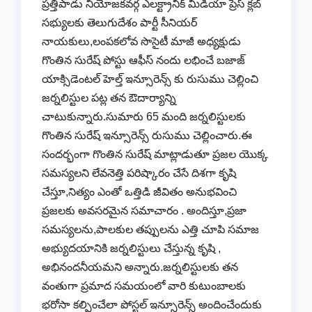
ప్రత్తిపాడు నియోజకవర్గ ఎలక్ట్రానిక్ మీడియా ప్రెస్ క్లబ్
సభ్యులకు తెలుగుదేశం పార్టీ సీనియర్
నాయకులు,లంపకలోవ సొసైటీ మాజీ అధ్యక్షుడు
గొంతిన సురేష్ పోస్టు ఆఫీస్ నందు లభించే బజాజ్
యాక్సిడెంటల్ హెల్త్ ఇన్సూరెన్స్ కు రుసుము చెల్లించి
జర్నలిస్టుల పట్ల తన ఔదార్యాన్ని
చాటుకున్నారు.సుమారు 65 మంది జర్నలిస్టులకు
గొంతిన సురేష్ ఇన్సూరెన్స్ రుసుము చెల్లించారు.ఈ
సందర్భంగా గొంతిన సురేష్ మాట్లాడుతూ ప్రజల యొక్క
సమస్యలని లేవనెత్తి పరిష్కారం చేసే దిశగా కృషి
చేస్తూ,నిత్యం ఎంతో ఒత్తిడి జీవితం అనుభవించి
ప్రజలకు అవసరమైన సమాచారం . అందిస్తూ,ప్రజా
సమస్యలను,పాలకుల తప్పులను ఎత్తి చూపి సమాజ
అభ్యుదయానికి జర్నలిస్టులు చేస్తున్న కృషి ,
అభినందనీయమని అన్నారు.జర్నలిస్టులకు తన
వంతుగా ప్రమాద సమయంలో వారి కుటుంబాలకు
భరోసా కల్పించేలా పోస్టల్ ఇన్సూరెన్స్ అందించేందుకు