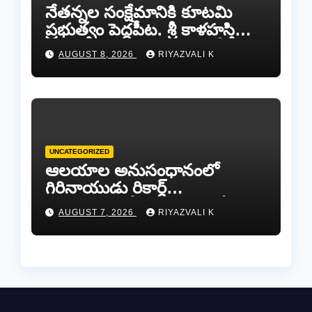
నేతన్నల సంక్షేమానికి కూటమి
ప్రభుత్వం పెద్దపీట. శ్రీ కాళహస్తి
ఎమ్మెల్యే బొజ్జల వెంకట సుధీర్ రెడ్డి.
AUGUST 8, 2026
RIYAZVALI K
UNCATEGORIZED
ఆలయాల అనుసంధానంలో
గిరినాయుడు రికార్డ్
దారినేర్పరి..రోడ్డు నిర్మాణంతో పాటు
AUGUST 7, 2026
RIYAZVALI K
గోవుల సంరక్షణకు ప్రాణప్రతిష్ఠ!..