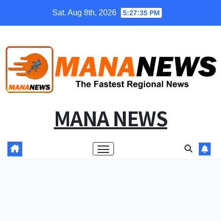
Skip
Sat. Aug 8th, 2026
5:27:36 PM
to
content
MANA NEWS