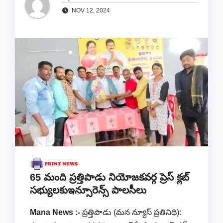
NOV 12, 2024
65 మంది ప్రత్తిపాడు నియోజకవర్గ ప్రెస్ క్లబ్
సభ్యులకుఇన్సూరెన్స్ పాలసీలు
Mana News :-
ప్రత్తిపాడు (మన న్యూస్ ప్రతినిధి):