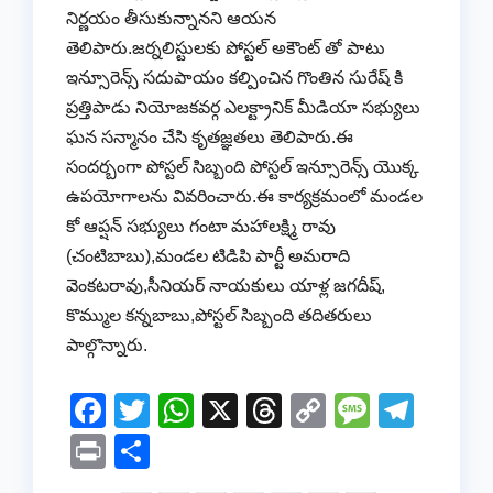
నిర్ణయం తీసుకున్నానని ఆయన
తెలిపారు.జర్నలిస్టులకు పోస్టల్ అకౌంట్ తో పాటు
ఇన్సూరెన్స్ సదుపాయం కల్పించిన గొంతిన సురేష్ కి
ప్రత్తిపాడు నియోజకవర్గ ఎలక్ట్రానిక్ మీడియా సభ్యులు
ఘన సన్మానం చేసి కృతజ్ఞతలు తెలిపారు.ఈ
సందర్బంగా పోస్టల్ సిబ్బంది పోస్టల్ ఇన్సూరెన్స్ యొక్క
ఉపయోగాలను వివరించారు.ఈ కార్యక్రమంలో మండల
కో ఆప్షన్ సభ్యులు గంటా మహాలక్ష్మి రావు
(చంటిబాబు),మండల టిడిపి పార్టీ అమరాది
వెంకటరావు,సీనియర్ నాయకులు యాళ్ల జగదీష్,
కొమ్ముల కన్నబాబు,పోస్టల్ సిబ్బంది తదితరులు
పాల్గొన్నారు.
F
T
W
X
T
C
M
T
a
wi
h
hr
o
e
el
Pr
S
c
tt
at
e
p
ss
e
in
h