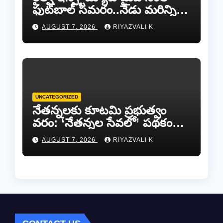
ఫుట్‌బాల్ సమరం..నేడు మరిన్ని
జట్లు సిద్ధం!.
AUGUST 7, 2026
RIYAZVALI K
UNCATEGORIZED
​నేతన్నలకు కూటమి ప్రభుత్వం
వరం: ‘నేతన్నల సేవలో’ పథకం
ద్వారా ఏటా ₹25,000 ఆర్థిక
AUGUST 7, 2026
RIYAZVALI K
సాయం!