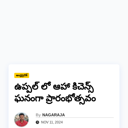
ఆంధ్రప్రదేశ్
ఉప్పల్ లో ఆహా కిచెన్స్
ఘనంగా ప్రారంభోత్సవం
By
NAGARAJA
NOV 11, 2024