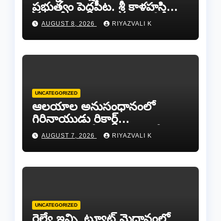
ప్రభుత్వం పెద్దపీట. శ్రీ కాళహస్తి
ఎమ్మెల్యే బొజ్జల వెంకట సుధీర్ రెడ్డి.
AUGUST 8, 2026
RIYAZVALI K
UNCATEGORIZED
ఆలయాల అనుసంధానంలో
గిరినాయుడు రికార్డ్
దారినేర్పరి..రోడ్డు నిర్మాణంతో పాటు
AUGUST 7, 2026
RIYAZVALI K
గోవుల సంరక్షణకు ప్రాణప్రతిష్ఠ!..
UNCATEGORIZED
రైల్వే ఇన్స్టిట్యూట్ మైదానంలో