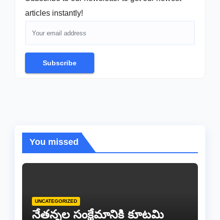
articles instantly!
Subscribe
You missed
UNCATEGORIZED
నేతన్నల సంక్షేమానికి కూటమి