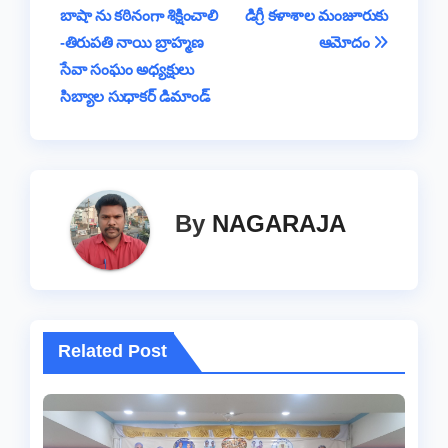
navigation
o
p
k
బాషా ను కఠినంగా శిక్షించాలి
డిగ్రీ కళాశాల మంజూరుకు
k
-తిరుపతి నాయి బ్రాహ్మణ
ఆమోదం
సేవా సంఘం అధ్యక్షులు
సిబ్యాల సుధాకర్ డిమాండ్
By
NAGARAJA
Related Post