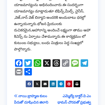
యాజమాన్యంను అభినందించారు.ఈ సందర్బంగా
యాజమాన్యం మాట్లాడుతూ టిఫిన్స్,మీల్స్, చైనీస్,
,వెజ్,నాన్ వెజ్ బిర్యాని అందరికి అందుబాటు ధరల్లో
ఉన్నాయన్నారు.భోజన ప్రియులకు
రుచికరమైన,ఆహారాన్ని అందించే లక్ష్యంగా తాము ఆహా
కిచెన్స్ ను ఏర్పాటు చేశామన్నారు.ఈ కార్యక్రమం లో
కుటుంబ సభ్యులు, బంధు మిత్రులు పెద్ద సంఖ్యలో
పాల్గొన్నారు.
F
T
W
X
T
C
M
T
a
wi
h
hr
o
e
el
Pr
S
c
tt
at
e
p
ss
e
in
h
e
er
s
a
y
a
gr
t
ar
b
A
d
Li
g
a
e
Post
నాయి బ్రాహ్మణ కులం
ఎమ్మెల్యే డాక్టర్ వి ఎం
o
p
s
n
e
m
పేరుతో దూషించిన జిలాని
థామస్ చొరవతో ప్రభుత్వ