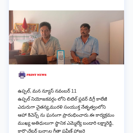
ఉప్పల్, మన న్యూస్ నవంబర్ 11
ఉప్పల్ నియోజకవర్గం లోని లిటిల్ ఫ్లవర్ డిగ్రీ కాలేజీ
ఎదురుగా చైతన్య,మురళి సంయుక్త నేతృత్వంలోని
ఆహా కిచెన్స్ ను ఘనంగా ప్రారంభించారు.ఈ కార్యక్రమం
ముఖ్య అతిధులుగా స్థానిక ఎమ్మెల్యే బండారి లక్ష్మారెడ్డి,
కార్పొరేటర్ బన్నాల గీతా ప్రవీణ్ హాజరై