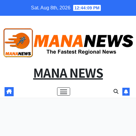
Skip
Sat. Aug 8th, 2026
12:44:09 PM
to
content
MANA NEWS