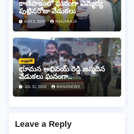
కాణిపాకంలో ఘనంగా ఎమ్మెల్యే
పుట్టినరోజు వేడుకలు
AUG 2, 2026
NAGARAJA
ఆంధ్రప్రదేశ్
భూమన అభినయ్ రెడ్డి జన్మదిన
వేడుకలు ఘనంగా..
JUL 31, 2026
MANANEWS
Leave a Reply