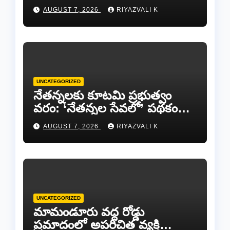
జట్లు సిద్ధం!.
AUGUST 7, 2026
RIYAZVALI K
UNCATEGORIZED
​నేతన్నలకు కూటమి ప్రభుత్వం
వరం: ‘నేతన్నల సేవలో’ పథకం
ద్వారా ఏటా ₹25,000 ఆర్థిక
AUGUST 7, 2026
RIYAZVALI K
సాయం!
UNCATEGORIZED
​మామండూరు వద్ద రోడ్డు
ప్రమాదంలో అపరిచిత వ్యక్తి