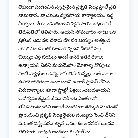
లేకుండా పండించిన స్వచ్ఛమైన ప్రకృతి సేద్య స్టాల్ ప్రతి
సోమవారం పాచిపెంట వ్యవసాయ కార్యాలయం వద్ద
ఏర్పాటు చేయబడుతుందని వ్యవసాయ అధికారి కే
తిరుపతిలో తెలిపారు. ఆయన సోమవారం నాడు ఒక
ప్రకటన విడుదల చేశారు.దేశి వరి బియ్యం అత్యంత
పోషక విలువలతో కూడుకున్నదని వీటిలో నల్ల
బియ్యం,ఎర్ర బియ్యం అంటే అనేక ఇతర రకాలు
ఉన్నాయని వీటిని మధుమేహం మోకాళ్ళ నొప్పులు
వంటి వ్యాధులు ఉన్నవారు తీసుకున్నట్లయితే చాలా
ఉపయోగకరంగా ఉంటుందని అలాగే ప్రాసెస్ చేసిన
చిరుధాన్యాలు కూడా స్టాల్లో విక్రయించబడతాయని
ఆరోగ్యవంతమైన జీవనానికి ఇది ఎంతగానో
తోటపడుతుందని అలాగే మొదటగా తక్కువ మొత్తంతో
ప్రారంభించి ప్రకృతి సేద్య రైతుల సంఖ్యను పెంచి దీనిని
మరింత విస్తృపరచాల్సిన అవకాశం అవసరం ఉందని
తెలిపారు. కావున అందరూ ఈ స్టాల్ ను