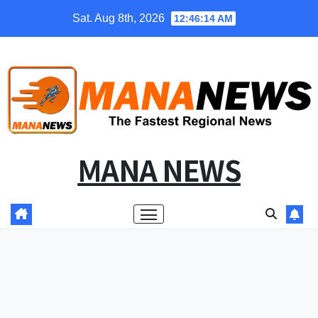
Skip
Sat. Aug 8th, 2026
12:46:14 AM
to
content
MANA NEWS