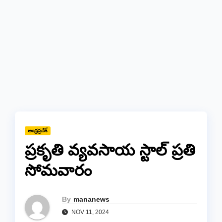
ఆంధ్రప్రదేశ్
ప్రకృతి వ్యవసాయ స్టాల్ ప్రతి
సోమవారం
By
mananews
NOV 11, 2024