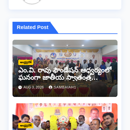
Related Post
ఆంధ్రప్రదేశ్
ఎం.వి. రావు ఫౌండేషన్ ఆధ్వర్యంలో
ఘనంగా జాతీయ స్వాతంత్ర
సమరయోధుల పురస్కారాలు
AUG 3, 2026
SAMBAIAH1
ప్రధానోత్సవం వేడుకలు
ఆంధ్రప్రదేశ్