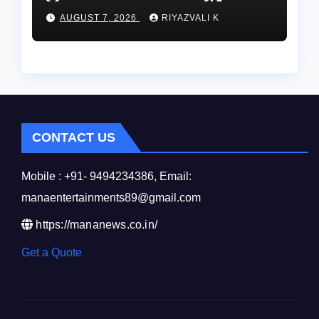
మృతి…సమాచారం తెలిస్తే
AUGUST 7, 2026
RIYAZVALI K
రేణిగుంట పోలీసులను
సంప్రదించండి.
CONTACT US
Mobile : +91- 9494234386, Email:
manaentertainments89@gmail.com
https://mananews.co.in/
Get a Quote