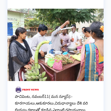
పాచిపెంట, నవంబర్11( మన న్యూస్):-
కూరగాయలు,ఆకుకూరలు,చిరుధాన్యాలు దేశి వరి
బియ్యం రకాలతో కూడిన ఎలాంటి రసాయనాలు