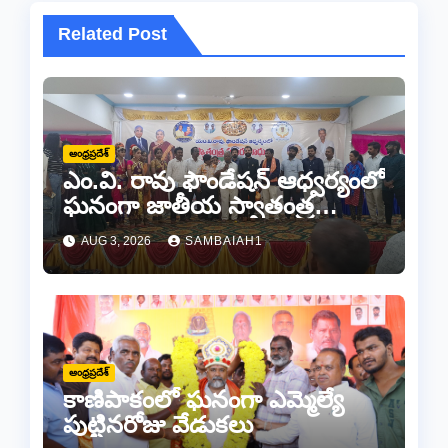
Related Post
ఆంధ్రప్రదేశ్
ఎం.వి. రావు ఫౌండేషన్ ఆధ్వర్యంలో
ఘనంగా జాతీయ స్వాతంత్ర
సమరయోధుల పురస్కారాలు
AUG 3, 2026
SAMBAIAH1
ప్రధానోత్సవం వేడుకలు
ఆంధ్రప్రదేశ్
కాణిపాకంలో ఘనంగా ఎమ్మెల్యే
పుట్టినరోజు వేడుకలు