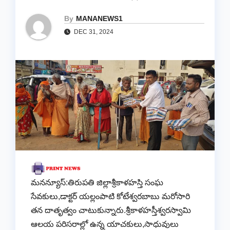
By
MANANEWS1
DEC 31, 2024
మనన్యూస్:తిరుపతి జిల్లాశ్రీకాళహస్తి సంఘ
సేవకులు,డాక్టర్ యల్లంపాటి కోటేశ్వరబాబు మరోసారి
తన దాతృత్వం చాటుకున్నారు.శ్రీకాళహస్తీశ్వరస్వామి
ఆలయ పరిసరాల్లో ఉన్న యాచకులు,సాధువులు