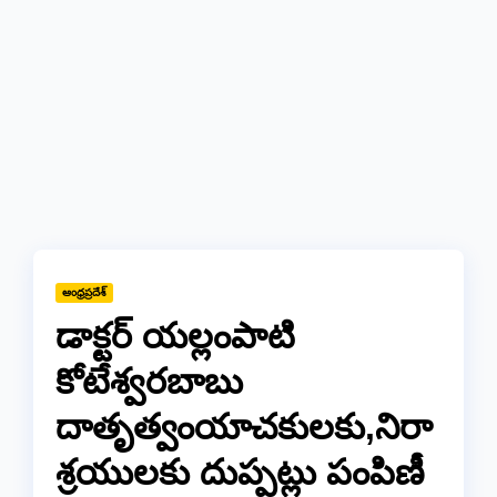
ఆంధ్రప్రదేశ్
డాక్టర్ యల్లంపాటి
కోటేశ్వరబాబు
దాతృత్వంయాచకులకు,నిరా
శ్రయులకు దుప్పట్లు పంపిణీ