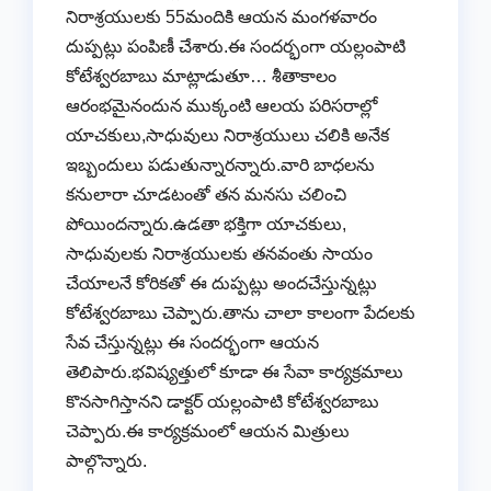
నిరాశ్రయులకు 55మందికి ఆయన మంగళవారం
దుప్పట్లు పంపిణీ చేశారు.ఈ సందర్భంగా యల్లంపాటి
కోటేశ్వరబాబు మాట్లాడుతూ… శీతాకాలం
ఆరంభమైనందున ముక్కంటి ఆలయ పరిసరాల్లో
యాచకులు,సాధువులు నిరాశ్రయులు చలికి అనేక
ఇబ్బందులు పడుతున్నారన్నారు.వారి బాధలను
కనులారా చూడటంతో తన మనసు చలించి
పోయిందన్నారు.ఉడతా భక్తిగా యాచకులు,
సాధువులకు నిరాశ్రయులకు తనవంతు సాయం
చేయాలనే కోరికతో ఈ దుప్పట్లు అందచేస్తున్నట్లు
కోటేశ్వరబాబు చెప్పారు.తాను చాలా కాలంగా పేదలకు
సేవ చేస్తున్నట్లు ఈ సందర్భంగా ఆయన
తెలిపారు.భవిష్యత్తులో కూడా ఈ సేవా కార్యక్రమాలు
కొనసాగిస్తానని డాక్టర్ యల్లంపాటి కోటేశ్వరబాబు
చెప్పారు.ఈ కార్యక్రమంలో ఆయన మిత్రులు
పాల్గొన్నారు.