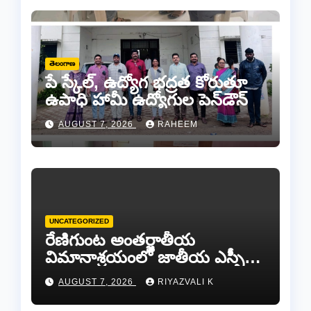
తెలంగాణ
పే స్కేల్, ఉద్యోగ భద్రత కోరుతూ
ఉపాధి హామీ ఉద్యోగుల పెన్‌డౌన్
AUGUST 7, 2026
RAHEEM
UNCATEGORIZED
రేణిగుంట అంతర్జాతీయ
విమానాశ్రయంలో జాతీయ ఎస్సీ
కమిషన్ చైర్మన్ కిషోర్ మక్వానాకు
AUGUST 7, 2026
RIYAZVALI K
ఘన స్వాగతం…​