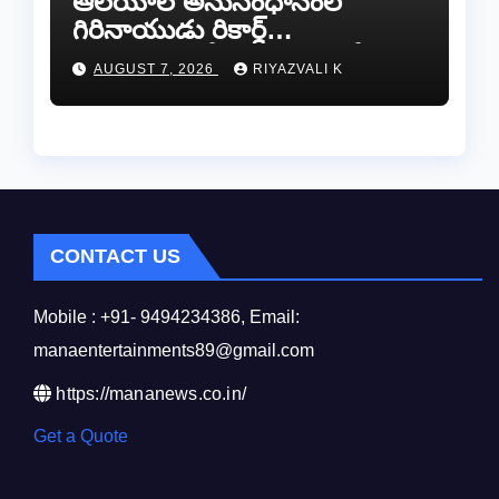
ఆలయాల అనుసంధానంలో
గిరినాయుడు రికార్డ్
దారినేర్పరి..రోడ్డు నిర్మాణంతో పాటు
AUGUST 7, 2026
RIYAZVALI K
గోవుల సంరక్షణకు ప్రాణప్రతిష్ఠ!..
CONTACT US
Mobile : +91- 9494234386, Email:
manaentertainments89@gmail.com
https://mananews.co.in/
Get a Quote