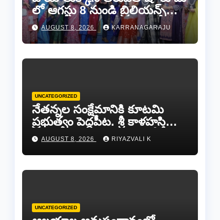
లో ఆగస్టు 8 నుండి బ్రిలియన్స్
డైమండ్ జ్యాయలరీ షో..
AUGUST 8, 2026
KARRANAGARAJU
UNCATEGORIZED
నేతన్నల సంక్షేమానికి కూటమి
ప్రభుత్వం పెద్దపీట. శ్రీ కాళహస్తి
ఎమ్మెల్యే బొజ్జల వెంకట సుధీర్ రెడ్డి.
AUGUST 8, 2026
RIYAZVALI K
UNCATEGORIZED