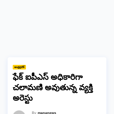
ఆంధ్రప్రదేశ్
ఫేక్ ఐపీఎస్ అధికారిగా
చలామణి అవుతున్న వ్యక్తి
అరెస్టు
By
mananews