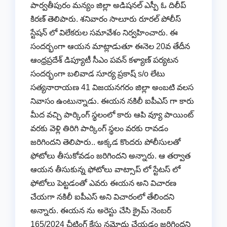
పార్వతీపురం మన్యం జిల్లా అడిషనల్ ఎస్పీ ఓ దిలీప్
కిరణ్ తెలిపారు. శనివారం సాలూరు రూరల్ పోలీస్
స్టేషన్ లో విలేకరుల సమావేశం నిర్వహించారు. ఈ
సందర్భంగా ఆయన మాట్లాడుతూ ఈనెల 20వ తేదీన
ఆంధ్రప్రదేశ్ డిప్యూటీ సీఎం పవన్ కళ్యాణ్ పర్యటన
సందర్భంగా బలివాడ సూర్య ప్రకాష్ s/o లేటు
సత్యనారాయణ 41 విజయనగరం జిల్లా అంబటి వలస
నివాసం ఉంటున్నాడు. ఈయన నకిలీ ఐపీఎస్ గా కారు
మీద వచ్చి పార్కింగ్ స్థలంలో కారు ఆపి వ్యూ పాయింట్
వరకు వెళ్లి తిరిగి పార్కింగ్ స్థలం వరకు రావడం
జరిగిందని తెలిపారు.. అక్కడ కొందరు పోలీసులతో
ఫోటోలు తీసుకోవడం జరిగిందని అన్నారు. ఆ తర్వాత
ఆయన తీసుకున్న ఫోటోలు వాట్సాప్ లో స్టేటస్ లో
ఫోటోలు పెట్టడంతో ఎవరు ఈయన అని విచారణ
చేయగా నకిలీ ఐపీఎస్ అని విచారంలో తేలిందని
అన్నారు. ఈయన ను అరెస్టు చేసి క్రైమ్ నెంబర్
165/2024 చీటింగ్ కేసు నమోదు చేయడం జరిగిందని