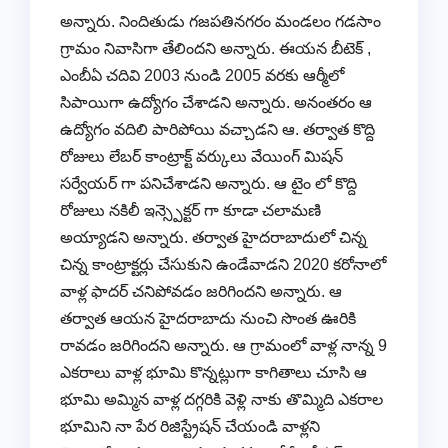
అన్నారు. నిందితుడు గజపతినగరం మండలం గడసాం
గ్రామం నివాసిగా తేలిందని అన్నారు. ఈయన బీటెక్ ,
ఎంబీఏ చదివి 2003 నుండి 2005 వరకు ఆర్మీలో
సిపాయిగా ఉద్యోగం చేశాడని అన్నారు. అనంతరం ఆ
ఉద్యోగం వదిలి పారిపోయి వచ్చాడని ఆ. తర్వాత కొద్ది
రోజులు లేబర్ కాంట్రాక్ట్ వర్కులు వేయింగ్ మిషన్
సర్వేయర్ గా పనిచేశాడని అన్నారు. ఆ టైం లో కొద్ది
రోజులు నకిలీ ఇన్స్పెక్టర్ గా కూడా చలామణి
అయ్యాడని అన్నారు. తర్వాత హైదరాబాదులో చిన్న
చిన్న కాంట్రాక్టర్లు చేసుకుని ఉండేవాడని 2020 కరోనాలో
వాళ్ల ఫాదర్ చనిపోవడం జరిగిందని అన్నారు. ఆ
తర్వాత ఆయన హైదరాబాదు నుంచి సొంత ఊరికి
రావడం జరిగిందని అన్నారు. ఆ గ్రామంలో వాళ్ల నాన్న 9
ఎకరాలు వాళ్ల భూమి కొన్నట్లుగా కాగితాలు చూసి ఆ
భూమి అమ్మిన వాళ్ల దగ్గరికి వెళ్లి నాకు తొమ్మిది ఎకరాల
భూమిని నా పేర రిజిస్ట్రేషన్ చేయండి వాళ్లని