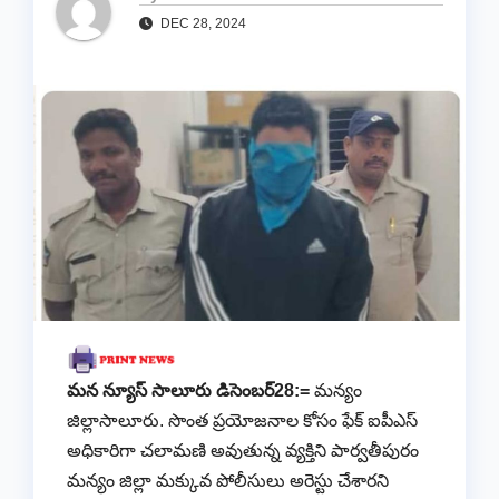
DEC 28, 2024
మన న్యూస్ సాలూరు డిసెంబర్28:=
మన్యం
జిల్లాసాలూరు. సొంత ప్రయోజనాల కోసం ఫేక్ ఐపీఎస్
అధికారిగా చలామణి అవుతున్న వ్యక్తిని పార్వతీపురం
మన్యం జిల్లా మక్కువ పోలీసులు అరెస్టు చేశారని