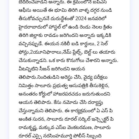
బెదిరించేవాడని అన్నారు. ఈ క్రమంలోనే ఐపీఎస్
ఆఫీసు అయితే ఈ భూమి తిరిగి వాళ్ళ దగ్గర నుండి
తీసుకోవచ్చుననే దురుద్దేశంతో 2024 జనవరిలో
హైదరాబాదులో హాస్టల్ లో ఉండి రెండు నెలల క్రితం
తిరిగి జిల్లాకు రావడం జరిగిందని అన్నారు ఇక్కడికి
వచ్చినప్పుడే. ఈయన నకిలీ ఐడి కార్డులు, 2 సెల్
ఫోన్లు,2యూనిఫారాలు,నేమ్ ప్లేట్స్, బెల్ట్ లు తయారు
చేసుకున్నాడని. ఒక కారు కొనుగోలు చేశారని అన్నారు.
వీటన్నిటిని సీజన్ జరిగిందని ఆయన
తెలిపారు.నిందితుడిని అరెస్టు చేసి, వైద్య పరీక్షలు
నిమిత్తం సాలూరు ప్రభుత్వ ఆసుపత్రికి తీసుకెళ్లిన,
అనంతరం కోర్టులో హాజరపరచడం జరుగుతుందని
ఆయన తెలిపారు. కేసు నమోదు చేసి దర్యాప్తు
చేస్తున్నామని తెలిపారు. ఈ కార్యక్రమంలో ఏ ఎస్ పి
అంకిత సురన, సాలూరు రూరల్ సర్కిల్ ఇన్స్పెక్టర్ పి
రామకృష్ణ, మక్కువ ఎస్ఐ వెంకటరమణ, సాలూరు
రూరల్ ఎస్సై నరసింహమూర్తి పోలీస్ సిబ్బంది