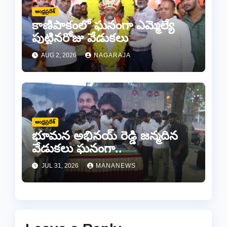
ఆంధ్రప్రదేశ్
కాణిపాకంలో ఘనంగా ఎమ్మెల్యే
పుట్టినరోజు వేడుకలు
AUG 2, 2026
NAGARAJA
ఆంధ్రప్రదేశ్
భూమన అభినయ్ రెడ్డి జన్మదిన
వేడుకలు ఘనంగా..
JUL 31, 2026
MANANEWS