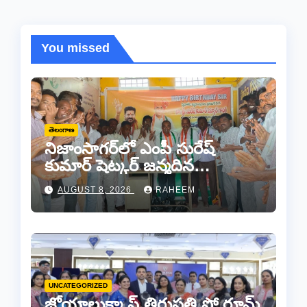
You missed
తెలంగాణ
నిజాంసాగర్‌లో ఎంపీ సురేష్
కుమార్ షెట్కర్ జన్మదిన
వేడుకలు..
AUGUST 8, 2026
RAHEEM
UNCATEGORIZED
జోయాలుక్కాస్ తిరుపతి షో రూమ్