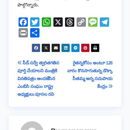
పాల్గొన్నారు.
F
T
W
X
T
C
M
T
a
wi
h
hr
o
e
el
Pr
S
c
tt
at
e
p
ss
e
in
h
e
er
s
a
y
a
gr
t
ar
b
A
d
Li
g
a
e
Post
సీడ్ సర్వే త్వరితగతిన
రైతన్నకోసం అంటూ 126
o
p
s
n
e
m
పూర్తి చేయాలని మంత్రికి
వారం కొనసాగుతున్న డొక్కా
navigation
o
p
k
వినతిపత్రం అందజేసిన
సీతమ్మ అన్న సదుపాయ
k
ఎంబిసి సంఘం రాష్ట్ర
కేంద్రం
అధ్యక్షులు పూసల రవి