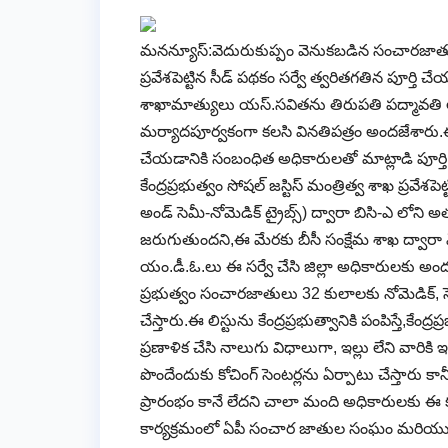
మనన్యూస్:వెదురుకుప్పం వెనుకబడిన సంచారజాతులు అ
ప్రవేశపెట్టిన సీడ్ పథకం సర్వే త్వరితగతిన పూర్తి చ
శాఖామాత్యులు యస్.సవితను తిరుపతి పద్మావతి అ
మర్యాదపూర్వకంగా కలసి వినతిపత్రం అందజేశారు.ఈ 
చేయడానికి సంబంధిత అధికారులతో మాట్లాడి పూర్తి
కేంద్రప్రభుత్వం సోషల్ జస్టిస్ మంత్రిత్వ శాఖ ప్రవేశ
అండ్ సెమీ-నోమెడిక్ ట్రైబ్స్) ద్వారా బిసి-ఎ లోని 
జరుగుతుందని,ఈ మేరకు బీసీ సంక్షేమ శాఖ ద్వారా ఏపీ 
యం.డీ.ఓ.లు ఈ సర్వే చేసి జిల్లా అధికారులకు అందజే
ప్రభుత్వం సంచారజాతులు 32 కులాలకు నోమెడిక్, సె
చేస్తారు.ఈ లిస్టును కేంద్రప్రభుత్వానికి పంపిస్తే,కేం
ప్రణాళిక చేసి నాలుగు విధాలుగా, ఇల్లు లేని వారిక
పొందేందుకు కోచింగ్ సెంటర్లను ఏర్పాటు చేస్తారు కా
ప్రారంభం కానే లేదని చాలా మంది అధికారులకు ఈ కు
కార్యక్రమంలో ఏపీ సంచార జాతుల సంఘం మరియు దాసర