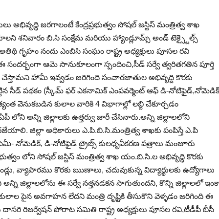
భివృద్ధి జరగాలంటే కేంద్రప్రభుత్వం సోషల్ జస్టిస్ మంత్రిత్వ శాఖ
ేయాలని శనివారం బి.సి సంక్షేమ మరియు హ్యాండ్లూమ్స్ అండ్ టెక్స్టైల్స్
తిథి గృహం నందు ఎంబిసి సంఘం రాష్ట్ర అధ్యక్షులు పూసల రవి
సందర్భంగా ఆమె సానుకూలంగా స్పందించి,సీడ్ సర్వే త్వరితగతిన పూర్తి
 చేస్తామని హామీ ఇవ్వడం జరిగింది సంచారజాతుల అభివృద్ది కొరకు
పెట్టిన సీడ్ పథకం (స్కీమ్ ఫర్ ఎకనామిక్ ఎంపవర్మెంట్ ఆఫ్ డి-నోటిఫైడ్,నోమెడిక
అత్యంత వెనుకబడిన కులాల వారికి 4 విభాగాల్లో లబ్ది చేకూర్చడం
లోని అన్ని జిల్లాలకు ఉత్తర్వు జారీ చేసినారు.అన్ని జిల్లాలలోని
యాలి. జిల్లా అధికారులు ఎ.పి.బి.సి.మంత్రిత్వ శాఖకు పంపిస్తే ఎ.పి
మీ- నోమెడిక్, డి-నోటిఫైడ్ ట్రైబ్స్ కులధృవీకరణ పత్రాలు మంజూరు
ద్రప్రభుత్వం లోని సోషల్ జస్టిస్ మంత్రిత్వ శాఖ యం.బి.సి.ల అభివృద్ధి కొరకు
ి ఇండ్లు, వ్యాపారము కొరకు ఋణాలు, చదువుకున్న విద్యార్థులకు ఉద్యోగాలు
నీ అన్ని జిల్లాలలోను ఈ సర్వే నత్తనడకన సాగుతుందని, కొన్ని జిల్లాలలో ఇంక
లాల పైన అవగాహన లేదని మంత్రి దృష్టికి తీసుకొని వెళ్ళడం జరిగింది ఈ
ి రిజర్వేషన్ పోరాట సమితి రాష్ట్ర అధ్యక్షులు పూసల రవి,టీడీపీ బీసీ