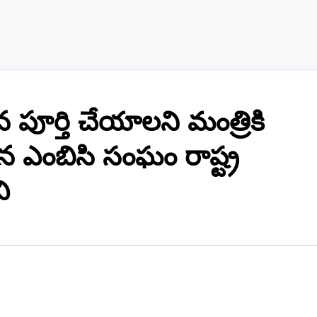
న పూర్తి చేయాలని మంత్రికి
న ఎంబిసి సంఘం రాష్ట్ర
ి