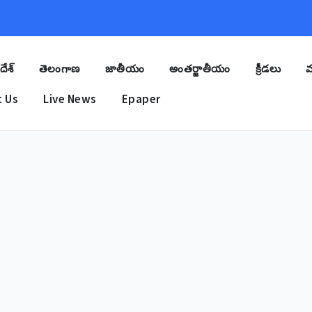
దేశ్
తెలంగాణ
జాతీయం
అంతర్జాతీయం
క్రీడలు
మ
 Us
Live News
Epaper