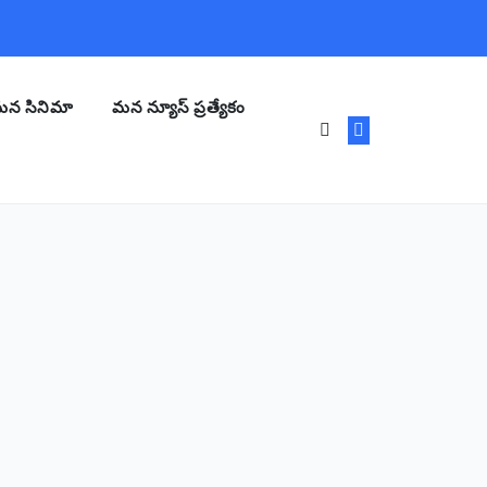
న సినిమా
మన న్యూస్ ప్రత్యేకం