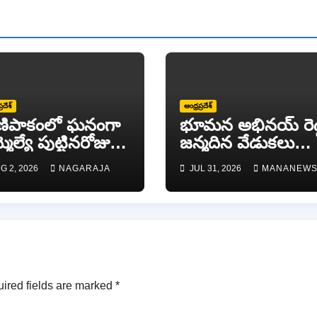
్రదేశ్
ఆంధ్రప్రదేశ్
ణిపాకంలో ఘనంగా
భూమన అభినయ్ రెడ్
మెల్యే పుట్టినరోజు
జన్మదిన వేడుకలు
డుకలు
ఘనంగా..
G 2, 2026
NAGARAJA
JUL 31, 2026
MANANEW
ired fields are marked
*