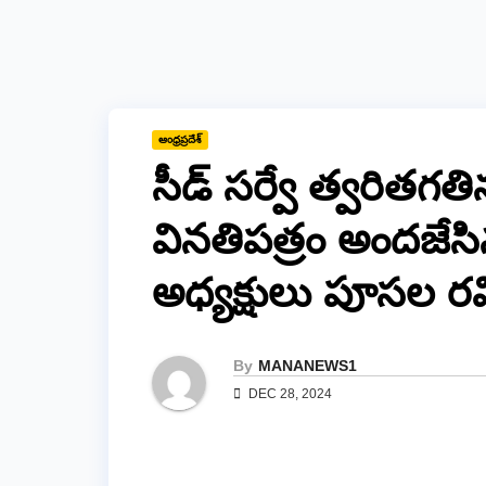
ఆంధ్రప్రదేశ్
సీడ్ సర్వే త్వరితగతి
వినతిపత్రం అందజేసి
అధ్యక్షులు పూసల రవ
By
MANANEWS1
DEC 28, 2024