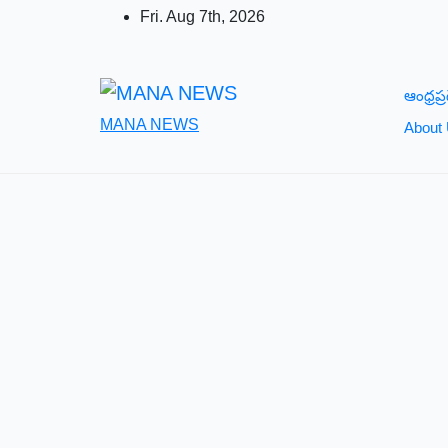
Skip
Fri. Aug 7th, 2026
to
content
ఆంధ్రప్ర
MANA NEWS
About