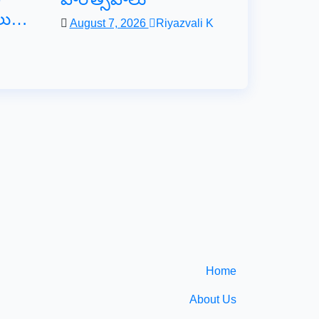
ోలు…
August 7, 2026
Riyazvali K
Home
About Us