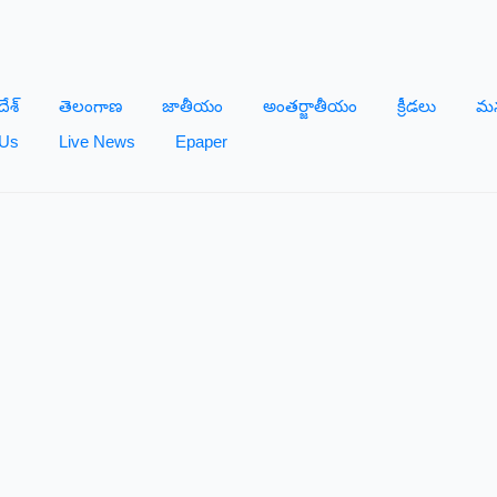
దేశ్
తెలంగాణ
జాతీయం
అంతర్జాతీయం
క్రీడలు
మన
 Us
Live News
Epaper