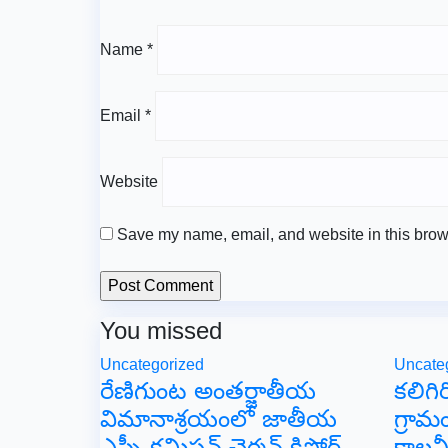
Name
*
Email
*
Website
Save my name, email, and website in this brows
You missed
Uncategorized
Uncate
రేణిగుంట అంతర్జాతీయ
కలిగ
విమానాశ్రయంలో జాతీయ
గ్రామం
ఎస్సీ కమిషన్ చైర్మన్ కిషోర్
కాలనీ