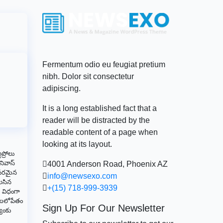
Fermentum odio eu feugiat pretium
nibh. Dolor sit consectetur
adipiscing.
It is a long established fact that a
reader will be distracted by the
readable content of a page when
looking at its layout.
ప్రోలు
నివాస్
4001 Anderson Road, Phoenix AZ
నపరమైన
info@newsexo.com
లసిన
+(15) 718-999-3939
ే విధంగా
ు బలోపేతం
Sign Up For Our Newsletter
యాంకు