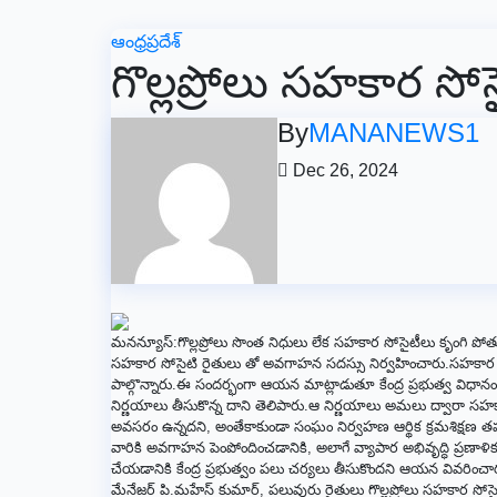
ఆంధ్రప్రదేశ్
గొల్లప్రోలు సహకార స
By
MANANEWS1
Dec 26, 2024
మనన్యూస్:గొల్లప్రోలు సొంత నిధులు లేక సహకార సోసైటీలు కృంగి పోతున్నాయని
సహకార సోసైటి రైతులు తో అవగాహన సదస్సు నిర్వహించారు.సహకార సోసైటీ 
పాల్గొన్నారు.ఈ సందర్భంగా ఆయన మాట్లాడుతూ కేంద్ర ప్రభుత్వ విధా
నిర్ణయాలు తీసుకొన్న దాని తెలిపారు.ఆ నిర్ణయాలు అమలు ద్వారా
అవసరం ఉన్నదని, అంతేకాకుండా సంఘం నిర్వహణ ఆర్థిక క్రమశిక్షణ తప్పన
వారికి అవగాహన పెంపోందించడానికి, అలాగే వ్యాపార అభివృద్ధి ప్రణాళి
చేయడానికి కేంద్ర ప్రభుత్వం పలు చర్యలు తీసుకొందని ఆయన వివరించారు.ఈ 
మేనేజర్ పి.మహేస్ కుమార్, పలువురు రైతులు గొల్లప్రోలు సహకార సోసైట