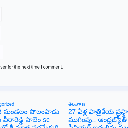
er for the next time I comment.
gorized
తెలంగాణ
ిరి మండలం పొలంపాడు
27 ఏళ్ల పాత్రికేయ ప్రస్థ
 వీరారెడ్డి పాలెం sc
ముగింపు.. ఆంధ్రజ్యోతి
లో శ్రీ మాత పరమేశ్వరి
సీనియర్ జర్నలిస్టు సల్