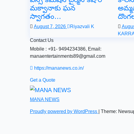
మక్వానాకు ఘన
అమ్మ
స్వాగతం…​
దొంగల
August 7, 2026
Riyazvali K
Augus
KARR
Contact Us
Mobile : +91- 9494234386, Email:
manaentertainments89@gmail.com
https://mananews.co.in/
Get a Quote
MANA NEWS
Proudly powered by WordPress
|
Theme: Newsu