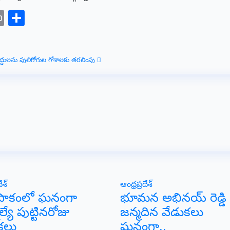
sage
elegram
Print
Share
, ఎద్దులను పులిగోగుల గోశాలకు తరలింపు
ేశ్
ఆంధ్రప్రదేశ్
ిపాకంలో ఘనంగా
భూమన అభినయ్ రెడ్డి
ల్యే పుట్టినరోజు
జన్మదిన వేడుకలు
కలు
ఘనంగా..