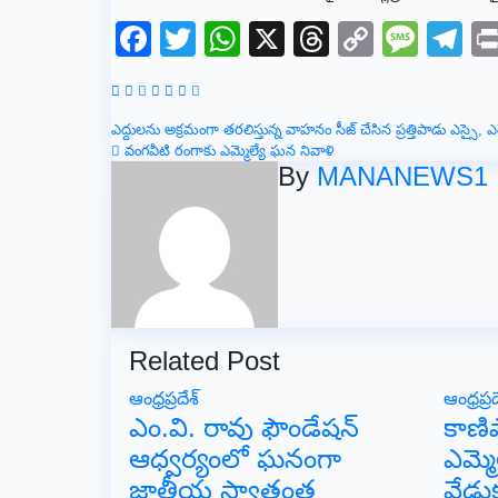
Facebook
Twitter
WhatsApp
X
Threads
Copy
Mes
T
Link
Post
ఎద్దులను అక్రమంగా తరలిస్తున్న వాహనం సీజ్ చేసిన ప్రత్తిపాడు ఎస్సై
వంగ‌వీటి రంగాకు ఎమ్మెల్యే ఘ‌న నివాళి
navigation
By
MANANEWS1
Related Post
ఆంధ్రప్రదేశ్
ఆంధ్రప్రద
ఎం.వి. రావు ఫౌండేషన్
కాణ
ఆధ్వర్యంలో ఘనంగా
ఎమ్మె
జాతీయ స్వాతంత్ర
వేడు