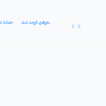
 సినిమా
మన న్యూస్ ప్రత్యేకం