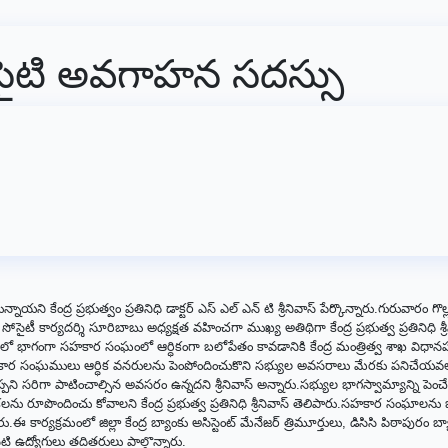
ోసైటి అవగాహన సదస్సు
 కేంద్ర ప్రభుత్వం ప్రతినిధి డాక్టర్ ఎస్ ఎల్ ఎన్ టి శ్రీనివాస్ పేర్కొన్నారు.గురువారం గొల్ల
కార్యదర్శి సూరిబాబు అధ్యక్షత వహించగా ముఖ్య అతిథిగా కేంద్ర ప్రభుత్వ ప్రతినిధి శ్రీ
నంలో భాగంగా సహకార సంఘంలో ఆర్ధికంగా బలోపేతం కావడానికి కేంద్ర మంత్రిత్వ శాఖ విధా
 సహకార సంఘములు ఆర్ధిక వనరులను పెంపోందించుకొని సభ్యుల అవసరాలు మేరకు పనిచేయవ
ి సరిగా పాటించాల్సిన అవసరం ఉన్నదని శ్రీనివాస్ అన్నారు.సభ్యుల భాగస్వామ్యాన్ని పెంచ
కలను రూపొందించు కోవాలని కేంద్ర ప్రభుత్వ ప్రతినిధి శ్రీనివాస్ తెలిపారు.సహకార సంఘాలన
కార్యక్రమంలో జిల్లా కేంద్ర బ్యాంకు అసిస్టెంట్ మేనేజర్ త్రిమూర్తులు, డిసిసి పిఠాపురం బ్
ి ఉద్యోగులు తదితరులు పాల్గొన్నారు.