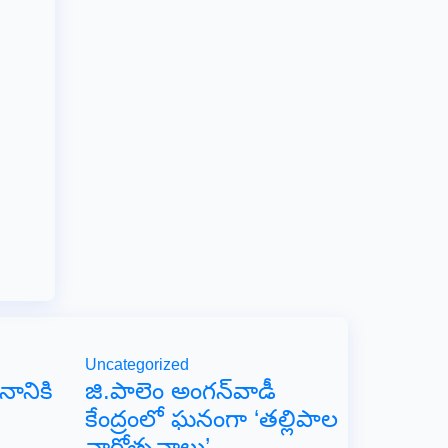
Uncategorized
ానానికి
జి.పాలెం అంగన్‌వాడీ
కేంద్రంలో ఘనంగా ‘తల్లిపాల
ల
వారోత్సవాలు’