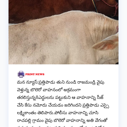
మన న్యూస్:ప్రత్తిపాడు తుని నుండి రాజమండ్రి వైపు
వెళ్తున్న బొలెరో వాహనంలో అక్రమంగా
తరలిస్తున్న8ఎద్దులను పట్టుకుని ఆ వాహనాన్ని సీజ్
చేసి కేసు నమోదు చేయడం జరిగిందని ప్రత్తిపాడు ఎస్సై
లక్ష్మికాంతం తెలిపారు.పోలీసు వాహనాన్ని చూసి
రాచపల్లి గ్రామం వైపు బొలెరో వాహనాన్ని అతి వేగంతో