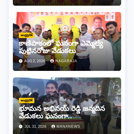
ప్రధానోత్సవం వేడుకలు
ఆంధ్రప్రదేశ్
కాణిపాకంలో ఘనంగా ఎమ్మెల్యే
పుట్టినరోజు వేడుకలు
AUG 2, 2026
NAGARAJA
ఆంధ్రప్రదేశ్
భూమన అభినయ్ రెడ్డి జన్మదిన
వేడుకలు ఘనంగా..
JUL 31, 2026
MANANEWS