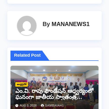
k
By
MANANEWS1
Related Post
ఆంధ్రప్రదేశ్
ఎం.వి. రావు ఫౌండేషన్ ఆధ్వర్యంలో
ఘనంగా జాతీయ స్వాతంత్ర
సమరయోధుల పురస్కారాలు
AUG 3, 2026
SAMBAIAH1