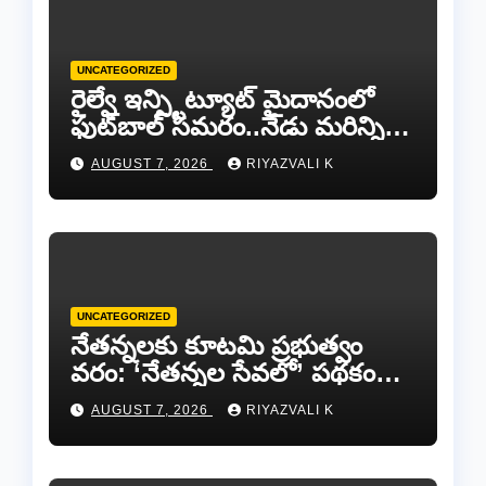
UNCATEGORIZED
రైల్వే ఇన్స్టిట్యూట్ మైదానంలో
ఫుట్‌బాల్ సమరం..నేడు మరిన్ని
జట్లు సిద్ధం!.
AUGUST 7, 2026
RIYAZVALI K
UNCATEGORIZED
​నేతన్నలకు కూటమి ప్రభుత్వం
వరం: ‘నేతన్నల సేవలో’ పథకం
ద్వారా ఏటా ₹25,000 ఆర్థిక
AUGUST 7, 2026
RIYAZVALI K
సాయం!