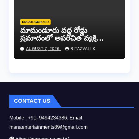
UNCATEGORIZED
​మామండూరు వద్ద రోడ్డు
ప్రమాదంలో అపరిచిత వ్యక్తి
మృతి…సమాచారం తెలిస్తే
AUGUST 7, 2026
RIYAZVALI K
రేణిగుంట పోలీసులను
సంప్రదించండి.
CONTACT US
Mobile : +91- 9494234386, Email:
manaentertainments89@gmail.com