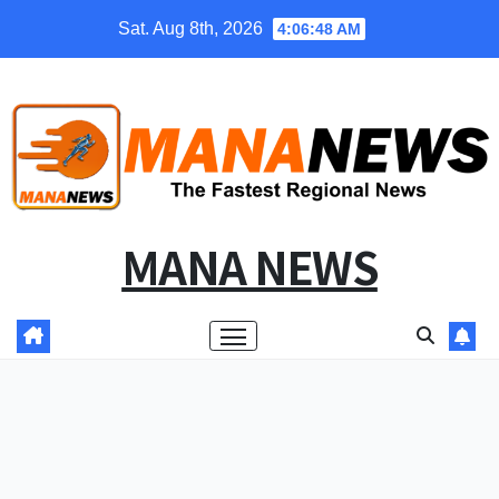
Skip
Sat. Aug 8th, 2026
4:06:49 AM
to
content
MANA NEWS