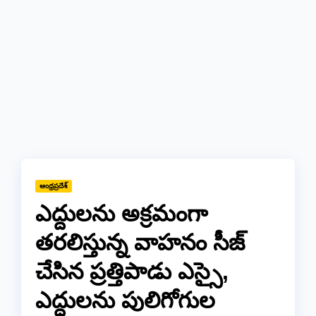
ఆంధ్రప్రదేశ్
ఎద్దులను అక్రమంగా
తరలిస్తున్న వాహనం సీజ్
చేసిన ప్రత్తిపాడు ఎస్సై,
ఎద్దులను పులిగోగుల