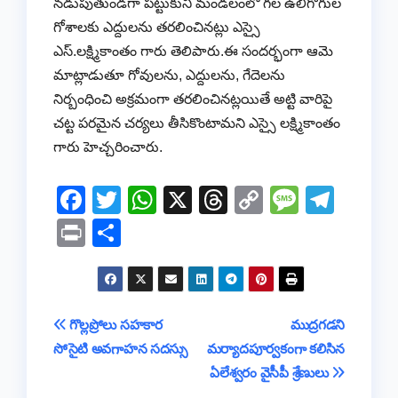
నడుపుతుండగా పట్టుకుని మండలంలో గల ఉలిగోగుల
గోశాలకు ఎద్దులను తరలించినట్లు ఎస్సై
ఎస్.లక్ష్మికాంతం గారు తెలిపారు.ఈ సందర్భంగా ఆమె
మాట్లాడుతూ గోవులను, ఎద్దులను, గేదెలను
నిర్బంధించి అక్రమంగా తరలించినట్లయితే అట్టి వారిపై
చట్ట పరమైన చర్యలు తీసికొంటామని ఎస్సై లక్ష్మికాంతం
గారు హెచ్చరించారు.
F
T
W
X
T
C
M
T
a
wi
h
hr
o
e
el
Pr
S
c
tt
at
e
p
ss
e
in
h
e
er
s
a
y
a
gr
t
ar
b
A
d
Li
g
a
e
Post
గొల్లప్రోలు సహకార
ముద్రగడని
o
p
s
n
e
m
సోసైటి అవగాహన సదస్సు
మర్యాదపూర్వకంగా కలిసిన
navigation
o
p
k
ఏలేశ్వరం వైసీపీ శ్రేణులు