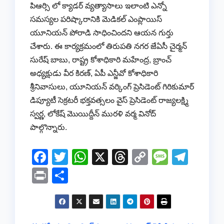
పిఆర్సి లో క్యాడర్ వ్యత్యాసాలు ఇలాంటి ఎన్నో
సమస్యల పరిష్కారానికి మెడికల్ ఎంప్లాయిస్
యూనియన్ పోరాడి సాధించిందని ఆయన గుర్తు
చేశారు. ఈ కార్యక్రమంలో తిరుపతి నగర జేఏసీ చైర్మన్
సురేష్ బాబు, రాష్ట్ర కోశాధికారి మహేంద్ర, బ్రాంచ్
అధ్యక్షుడు వీర కిరణ్, ఏపీ ఎన్జీవో కోశాధికారి
శ్రీనివాసులు, యూనియన్ వర్కింగ్ ప్రెసిడెంట్ గిరికుమార్
డిప్యూటీ సెక్రటరీ భక్తవత్సలం వైస్ ప్రెసిడెంట్ రాజ్యలక్ష్మి
స్వర్ణ, లోకేష్ మొయిద్దీన్ మురళి వర్మ వినోద్
పాల్గొన్నారు.
F
T
W
X
T
C
M
T
a
wi
h
hr
o
e
el
Pr
S
c
tt
at
e
p
ss
e
in
h
e
er
s
a
y
a
gr
t
ar
b
A
d
Li
g
a
e