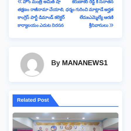
Post
హోం మంత్రి అమిత్ షా
క‌రుణాక‌ర్ రెడ్డి కి స‌నాత‌న
o
p
s
n
e
m
తక్షణం రాజీనామా చేయాలి,
ధ‌ర్మం గురించి మాట్లాడే అర్హ‌త
navigation
o
p
k
కాంగ్రెస్ పార్టీ డిమాండ్ కలెక్టర్
లేదుఃఎమ్మెల్యే ఆర‌ణి
k
కార్యాలయం ఎదుట నిరసన
శ్రీనివాసులు
By
MANANEWS1
Related Post