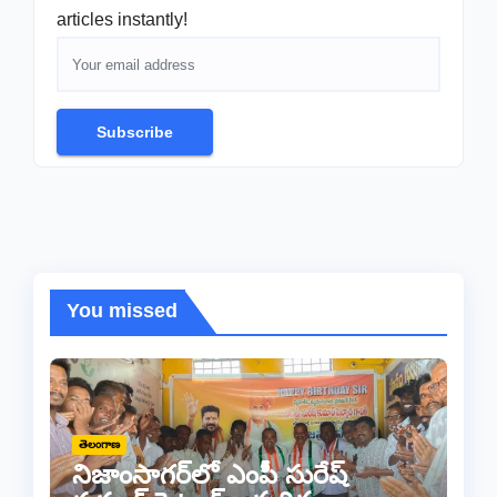
articles instantly!
Subscribe
You missed
తెలంగాణ
నిజాంసాగర్‌లో ఎంపీ సురేష్