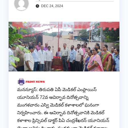
DEC 24, 2024
మనన్యూస్: తిరుపతి ఏపీ మెడికల్ ఎంప్లాయిస్
యూనియన్ 72వ ఆవిర్భావ దినోత్సవాన్ని
మంగళవారం ఎస్వి మెడికల్ కళాశాలలో ఘనంగా
నిర్వహించారు. ఈ ఆవిర్భావ దినోత్సవానికి మెడికల్
కళాశాల ప్రిన్సిపల్ డాక్టర్ పిఏ చంద్రశేఖరన్ యూనియన్