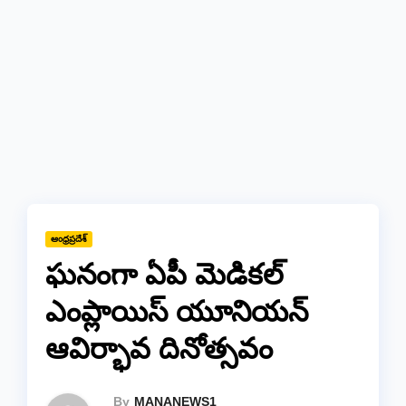
ఆంధ్రప్రదేశ్
ఘనంగా ఏపీ మెడికల్
ఎంప్లాయిస్ యూనియన్
ఆవిర్భావ దినోత్సవం
By
MANANEWS1