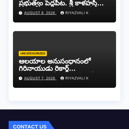
ప్రభుత్వం పెద్దపీట. శ్రీ కాళహస్తి
ఎమ్మెల్యే బొజ్జల వెంకట సుధీర్ రెడ్డి.
AUGUST 8, 2026
RIYAZVALI K
UNCATEGORIZED
ఆలయాల అనుసంధానంలో
గిరినాయుడు రికార్డ్
దారినేర్పరి..రోడ్డు నిర్మాణంతో పాటు
AUGUST 7, 2026
RIYAZVALI K
గోవుల సంరక్షణకు ప్రాణప్రతిష్ఠ!..
CONTACT US