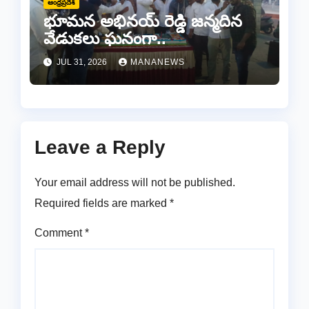
ఆంధ్రప్రదేశ్
భూమన అభినయ్ రెడ్డి జన్మదిన
వేడుకలు ఘనంగా..
JUL 31, 2026
MANANEWS
Leave a Reply
Your email address will not be published.
Required fields are marked
*
Comment
*