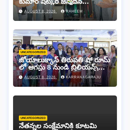
కుమార్ షెట్కర్ జన్మదిన
వేడుకలు..
AUGUST 8, 2026
RAHEEM
UNCATEGORIZED
జోయాలుక్కాస్ తిరుపతి షో రూమ్
లో ఆగస్టు 8 నుండి బ్రిలియన్స్
డైమండ్ జ్యాయలరీ షో..
AUGUST 8, 2026
KARRANAGARAJU
UNCATEGORIZED
నేతన్నల సంక్షేమానికి కూటమి