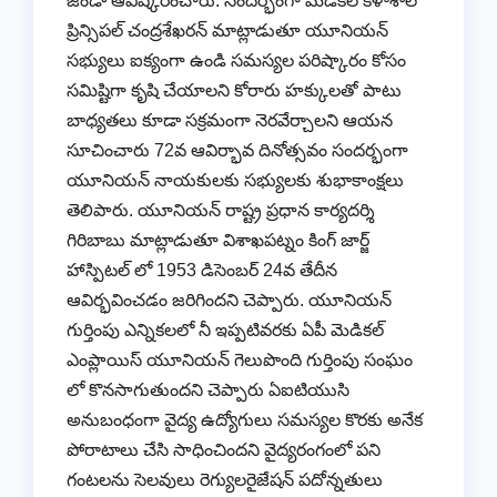
జెండా ఆవిష్కరించారు. సందర్భంగా మెడికల్ కళాశాల
ప్రిన్సిపల్ చంద్రశేఖరన్ మాట్లాడుతూ యూనియన్
సభ్యులు ఐక్యంగా ఉండి సమస్యల పరిష్కారం కోసం
సమిష్టిగా కృషి చేయాలని కోరారు హక్కులతో పాటు
బాధ్యతలు కూడా సక్రమంగా నెరవేర్చాలని ఆయన
సూచించారు 72వ ఆవిర్భావ దినోత్సవం సందర్భంగా
యూనియన్ నాయకులకు సభ్యులకు శుభాకాంక్షలు
తెలిపారు. యూనియన్ రాష్ట్ర ప్రధాన కార్యదర్శి
గిరిబాబు మాట్లాడుతూ విశాఖపట్నం కింగ్ జార్జ్
హాస్పిటల్ లో 1953 డిసెంబర్ 24వ తేదీన
ఆవిర్భవించడం జరిగిందని చెప్పారు. యూనియన్
గుర్తింపు ఎన్నికలలో నీ ఇప్పటివరకు ఏపీ మెడికల్
ఎంప్లాయిస్ యూనియన్ గెలుపొంది గుర్తింపు సంఘం
లో కొనసాగుతుందని చెప్పారు ఏఐటియుసి
అనుబంధంగా వైద్య ఉద్యోగులు సమస్యల కొరకు అనేక
పోరాటాలు చేసి సాధించిందని వైద్యరంగంలో పని
గంటలను సెలవులు రెగ్యులరైజేషన్ పదోన్నతులు